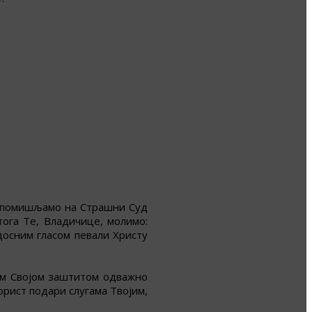
и помишљамо на Страшни Суд
тога Те, Владичице, молимо:
досним гласом певали Христу
ном Својом заштитом одважно
орист подари слугама Твојим,