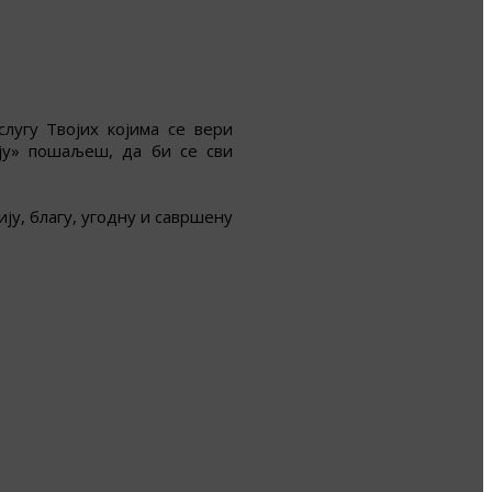
лугу Твојих којима се вери
ају» пошаљеш, да би се сви
у, благу, угодну и савршену