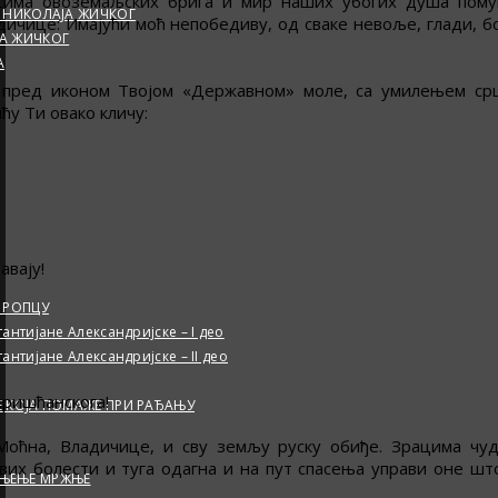
асима овоземаљских брига и мир наших убогих душа пому
Г НИКОЛАЈА ЖИЧКОГ
ичице: Имајући моћ непобедиву, од сваке невоље, глади, бо
А ЖИЧКОГ
А
 пред иконом Твојом «Державном» моле, са умилењем срц
у Ти овако кличу:
авају!
 РОПЦУ
тијане Александријске – I део
тијане Александријске – II део
хришћанскога!
Е КОЈА ПОМАЖЕ ПРИ РАЂАЊУ
 Моћна, Владичице, и сву земљу руску обиђе. Зрацима чу
квих болести и туга одагна и на пут спасења управи оне шт
ЕЊЕЊЕ МРЖЊЕ