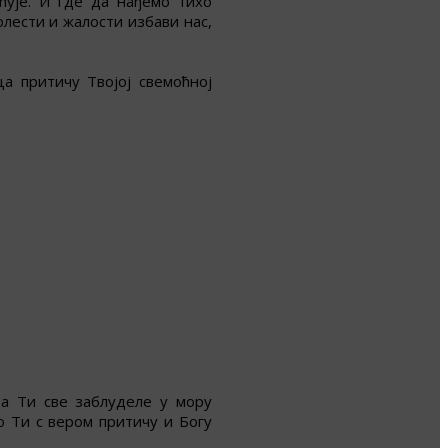
ћује. И где да нађемо тихо
лести и жалости избави нас,
а притичу Твојој свемоћној
да Ти све заблуделе у мору
о Ти с вером притичу и Богу