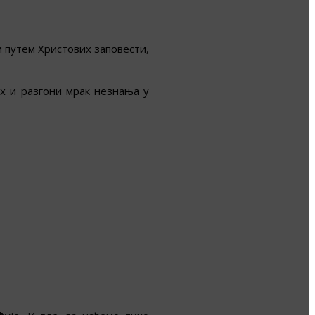
 путем Христових заповести,
их и разгони мрак незнања у