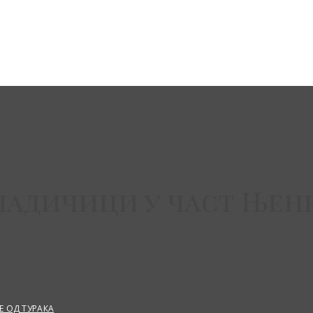
ладичици у част Њен
 ОД ТУРАКА