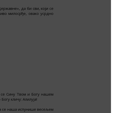
ержавне», да би сви, који се
иво милосрђе, овако усрдно
 се Сину Твом и Богу нашем
Богу кличу: Алилуја!
ца се наша испунише весељем