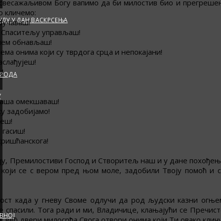
а свесажаљивом Богу вапимо да би милостив био и прегрешењ
о кличемо:
ДУ У ДАН ВАСКРСЕЊА
оучаваш!
та Спаситељу управљаш!
ашем обнављаш!
ма онима који су тврдога срца и непокајани!
аслађујеш!
!
АРОДА
У
 наша омекшаваш!
у задобијамо!
јеш!
 гасиш!
хришћанскога!
ђу, Премилостиви Господ и Створитељ наш и у дане похођења
, који се с вером пред њом моле, задобили Твоју помоћ и
ост када у гневу Своме одлучи да род људски казни огњем
 спасили. Тога ради и ми, Владичице, клањајући се Пречист
ВНОЈ
 већ двери милосрђа Свога отвори онима који Ти овако кличу