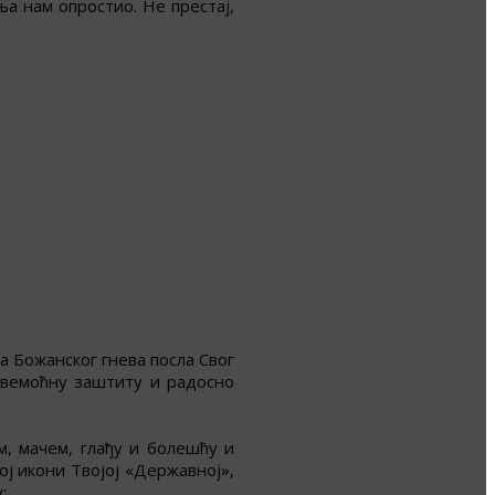
а нам опростио. Не престај,
 Божанског гнева посла Свог
 свемоћну заштиту и радосно
, мачем, глађу и болешћу и
ој икони Твојој «Державној»,
: