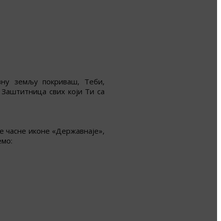
вну земљу покриваш, Теби,
 Заштитница свих који Ти са
е часне иконе «Державнаје»,
емо: