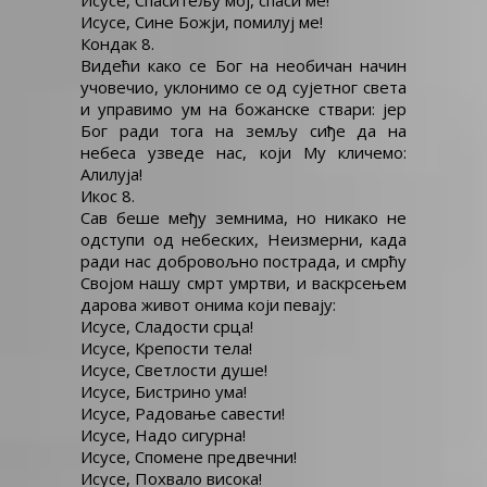
Исусе, Спаситељу мој, спаси ме!
Исусе, Сине Божји, помилуј ме!
Кондак 8.
Видећи како се Бог на необичан начин
учовечио, уклонимо се од сујетног света
и управимо ум на божанске ствари: јер
Бог ради тога на земљу сиђе да на
небеса узведе нас, који Му кличемо:
Алилуја!
Икос 8.
Сав беше међу земнима, но никако не
одступи од небеских, Неизмерни, када
ради нас добровољно пострада, и смрћу
Својом нашу смрт умртви, и васкрсењем
дарова живот онима који певају:
Исусе, Сладости срца!
Исусе, Крепости тела!
Исусе, Светлости душе!
Исусе, Бистрино ума!
Исусе, Радовање савести!
Исусе, Надо сигурна!
Исусе, Спомене предвечни!
Исусе, Похвало висока!