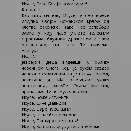
Исусе, Сине Божји, помилуј ме!
Кондак 5.
Као што си нас, Исусе, у оно време
искупио Својом Божанском крвљу од
клетве законске, тако нас ослободи
замке у коју ђаво уплете телесним
страстима, блудним дражењем и злом
мрзовољом, нас који Ти кличемо:
Алилуја!
Икос 5.
Јеврејска деца видевши у облику
човечијем Онога Који је руком саздао
човека и схвативши да је Он — Господ,
похиташе да Му гранчицама укажу
поштовање, кличући: Осана! Ми пак,
приносимо Ти песму, говорећи:
Исусе, Боже истинити!
Исусе, Сине Давидов!
Исусе, Царе преславни!
Исусе, Јагње беспрекорно!
Исусе, Пастиру прекрасни!
Исусе, Хранитељу у детињству моме!