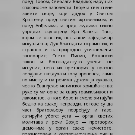
пред Тобом, Свеблаги Владико; наруших
спасоносне заповести Твоје и свештене
завете своје, које дадох у Светом
Крштењу пред светим жртвеником, и
пред Анђелима, и пред људима; силно
увредих скупоцену Крв Завета Твог,
којом се осветих, поставши заједничар
искупљења; Дух благодати осрамотих, и
страшно и натприродно усиновљење
занемарих; Свето Писмо, божански
закон и богонадахнуто учење не
испуних, него их претворих у празно
лелујање ваздуха и голу проповед; само
по имену и на речима држим ја кукавац
чесно Еванђеље истинског хришћанства;
руке су ми орне за сваку грамжљивост и
лакомство, а ноге брзо и смело хитајући
бедно ка свакој неправди, готове су да
част братовљеву повређују и газе,
сатирући убоге; уста — орган светих
молитава и речи Божје — претворих
демонима у орган сваке нечистоте,
празносовља и клетвонарушења; очи и