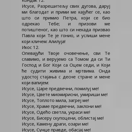
Кондак 12.
Исусе, Разрешитељу свих дугова, даруј
ми благодат и прими ме кајућег се, као
што си примио Петра, који се био
одрекао Тебе; и призови ме
потиштеног, као што си некада призвао
Павла који Те је гонио, и услиши мене
који кличем: Алилуја!
Икос 12.
Опевајући Твоје очовечење, сви Те
славимо, и верујемо са Томом да си Ти
Господ и Бог Који са Оцем седи, и Који
ће судити живима и мртвима. Онда
удостој стајања с десне стране и мене
који вапијем:
Исусе, Царе предвечни, помилуј ме!
Исусе, Цвете миомирисни, умириши ме!
Исусе, Топлото мила, загреј ме!
Исусе, Храме предвечни, заклони ме!
Исусе, Одећо светла, украси ме!
Исусе, Бисеру скупоцени, облистај ме!
Исусе, Камену драги, озари ме!
Исусе, Сунце правде, обасјај ме!