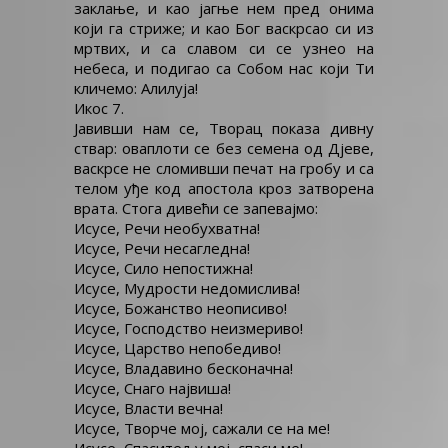
заклање, и као јагње нем пред онима
који га стриже; и као Бог васкрсао си из
мртвих, и са славом си се узнео на
небеса, и подигао са Собом нас који Ти
кличемо: Алилуја!
Икос 7.
Јавивши нам се, Творац показа дивну
ствар: оваплоти се без семена од Дјеве,
васкрсе не сломивши печат на гробу и са
телом уђе код апостола кроз затворена
врата. Стога дивећи се запевајмо:
Исусе, Речи необухватна!
Исусе, Речи несагледна!
Исусе, Сило непостижна!
Исусе, Мудрости недомислива!
Исусе, Божанство неописиво!
Исусе, Господство неизмериво!
Исусе, Царство непобедиво!
Исусе, Владавино бесконачна!
Исусе, Снаго највиша!
Исусе, Власти вечна!
Исусе, Творче мој, сажали се на ме!