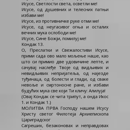
Исусе, Светлости света, осветли ме!
Исусе, од душевних и телесних патњи
избави ме!
Исусе, из противничке руке отми ме!
Исусе, од неугасивог огња и осталих
вечних мука ослободи ме!
Исусе, Сине Божји, помилуј ме!
Кондак 13.
О, Преслатки и Свежалостиви Исусе,
прими сада ово мало мољење наше, као
што си примио две удовичине лепте, и
сачувај наслеђе Твоје од видљивих и
невидљивих непријатеља, од најезде
туђинаца, од болести и глади, од сваке
невоље и смртоносне ране, и избави
будућих мука све који Ти кличу: Алилуја!
(Овај Кондак се чита трипут, а онда Икос
1. и Кондак 1.)
МОЛИТВА ПРВА Господу нашем Исусу
Христу светог Филотеја Архиепископа
Цариградског
Сагреших, безаконовах и неправдовах