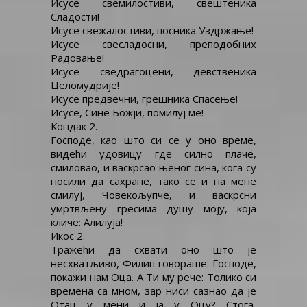
Исусе свемилостиви, свештеника
Сладости!
Исусе свежалостиви, посника Уздржање!
Исусе свесладосни, преподобних
Радовање!
Исусе сведрагоцени, девственика
Целомудрије!
Исусе предвечни, грешника Спасење!
Исусе, Сине Божји, помилуј ме!
Кондак 2.
Господе, као што си се у оно време,
видећи удовицу где силно плаче,
смиловао, и васкрсао њеног сина, кога су
носили да сахране, тако се и на мене
смилуј, Човекољупче, и васкрсни
умртвљену гресима душу моју, која
кличе: Алилуја!
Икос 2.
Тражећи да схвати оно што је
несхватљиво, Филип говораше: Господе,
покажи нам Оца. А Ти му рече: Толико си
времена са мном, зар ниси сазнао да је
Отац у мени и ја у Оцу? Стога,