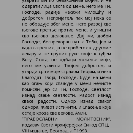
узврати ми по безакоњима мојим, и не
одврати лица Свога од мене, него ме Ти,
Господе, радије накажи милошћу и
добротом. Непријатељ пак мој нека се
не обрадује због мене, него развеј све
његове претње против мене, и уништи
сво његово деловање. Дај ми, добри
Господе, беспрекоран пут к Теби, јер и
када сагреших, ја не прибегох к другоме
лекару и не пружих руке своје к туђем
Богу. Стога, не одбаци мољење моје,
него ме услиши Твојом добротом, и
утврди срце моје страхом Твојим; и нека
благодат Твоја, Господе, буде на мени
као огањ који спаљује у мени нечисте
помисли. Јер си Ти, Господе, Светлост
изнад сваке светлости, Радост изнад
сваке радости, Одмор изнад сваког
одмора, Живот истинити, и Спасење које
остаје кроза све векове. Амин.
”ПРАВОСЛАВНИ МОЛИТВЕНИК”,
издавач Свети Архијерејски Синод СПЦ,
VIII издање, Београд, л.Г.1993.