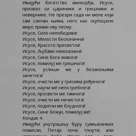
Имајући богатство милосрђа, Исусе,
призвао си царинике и грешнике и
невернике. Не презри сада ни мене који
сам сличан њима, него као скупоцено
миро прими ову песму:
Исусе, Сило непобедива!
Исусе, Милости бесконачна!
Исусе, Красото пресветла!
Исусе, Љубави неисказана!
Исусе, Сине Бога живога!
Исусе, помилуј ме грешнога!
Исусе, услиши ме у безакоњима
зачетога!
Исусе, очисти ме у гресима рођенога!
Исусе, научи ме непотребнога!
Исусе, просвети ме тамнога!
Исусе, очисти ме нечистога!
Исусе, подигни ме блуднога!
Исусе, Сине Божји, помилуј ме!
Кондак 4.
Имајући унутрашњу буру сумњалачких
помисли, Петар поче тонути; али