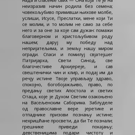
нада и спасење свих — Она која Те је на
неизразив начин родила без семена;
човекољубиво примивши њихове молбе,
услиши, Исусе, Преслатки, мене који Ти
се молим, и то молим не само за себе
него и за оне за које сам дужан: помажи
благоверном и христољубивом роду
нашем; даруј му победу над
непријатељима, и земљу нашу миром
огради. Спаси и помилуј свјатејшег
Патријарха, Свети Синод, све
благочестиве Архијереје, и сав
свештенички чин и клир, и подај им да
речју истине Твоје управљају здраво,
спокојно, богобојажљиво, право, по
предању светих Апостола и светих
Отаца, које је Духом Светим озакоњено
на Васељенским Саборима. Заблуделе
од православне вере јеретике и
отпаднике призови познању истине;
нехришћане просвети, да би Те познали;
грешнике приведи покајању;
девственицима подари чистоту и