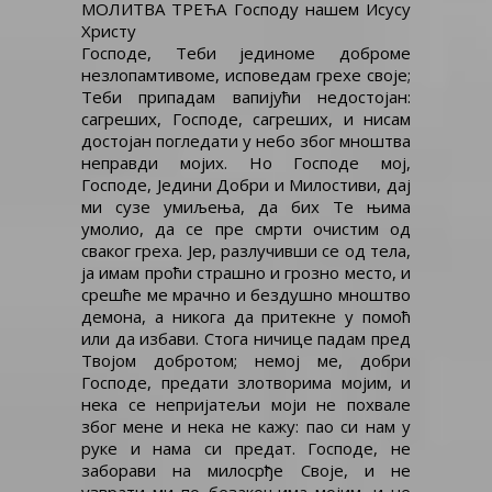
МОЛИТВА ТРЕЋА Господу нашем Исусу
Христу
Господе, Теби јединоме доброме
незлопамтивоме, исповедам грехе своје;
Теби припадам вапијући недостојан:
сагреших, Господе, сагреших, и нисам
достојан погледати у небо због мноштва
неправди мојих. Но Господе мој,
Господе, Једини Добри и Милостиви, дај
ми сузе умиљења, да бих Те њима
умолио, да се пре смрти очистим од
сваког греха. Јер, разлучивши се од тела,
ја имам проћи страшно и грозно место, и
срешће ме мрачно и бездушно мноштво
демона, а никога да притекне у помоћ
или да избави. Стога ничице падам пред
Твојом добротом; немој ме, добри
Господе, предати злотворима мојим, и
нека се непријатељи моји не похвале
због мене и нека не кажу: пао си нам у
руке и нама си предат. Господе, не
заборави на милосрђе Своје, и не