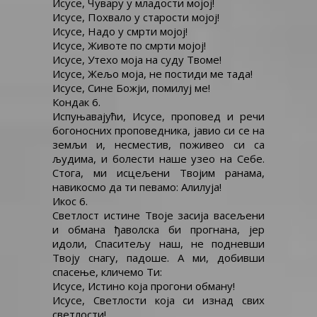
Исусе, Чувару у младости мојој!
Исусе, Похвало у старости мојој!
Исусе, Надо у смрти мојој!
Исусе, Животе по смрти мојој!
Исусе, Утехо моја на суду Твоме!
Исусе, Жељо моја, не постиди ме тада!
Исусе, Сине Божји, помилуј ме!
Кондак 6.
Испуњавајући, Исусе, проповед и речи
богоносних проповедника, јавио си се на
земљи и, несместив, поживео си са
људима, и болести наше узео на Себе.
Стога, ми исцељени Твојим ранама,
навикосмо да ти певамо: Алилуја!
Икос 6.
Светлост истине Твоје засија васељени
и обмана ђаволска би прогнана, јер
идоли, Спаситељу наш, не подневши
Твоју снагу, падоше. А ми, добивши
спасење, кличемо Ти:
Исусе, Истино која прогони обману!
Исусе, Светлости која си изнад свих
светлости!