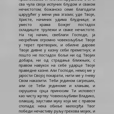
сва чула своја испуних блудом и сваком
нечистотом; божанско семе благодати
царујућег у мени ума згазих; уде Твоје,
Христе, начиних удима блуднице; и
уместо храма Божјег постадох
складиште трулежи и сваке нечистоте.
На тај начин, свеблаги Господе, ја
несрећник огромно човекољубље Твоје
у терет претворих, и обилне дарове
Твоје дивне у казну себи преметнух; и
пошто не постадох бољи ни од Твојих
добара, ни од страдања ближњих, с
правом навукох на себе ударце Твоје
праведне казне. Али Господе, немој ме у
јарости Својој покарати, нити ме у гневу
Свом наказити. Теби једином сагреших,
али се Теби јединоме и клањам, и
скрушена срца приносим Ти исповест
као чисту жртву: Човекољубиви Владико,
олакшај, заустави муку која ме с правом
спопада; нека обиље милосрђа Твог
победи нечастиву руљу грехова мојих, и