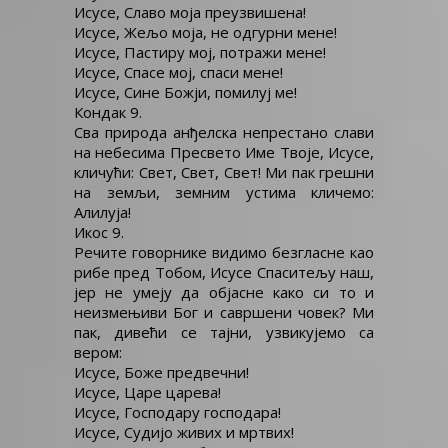
Исусе, Славо моја преузвишена!
Исусе, Жељо моја, не одгурни мене!
Исусе, Пастиру мој, потражи мене!
Исусе, Спасе мој, спаси мене!
Исусе, Сине Божји, помилуј ме!
Кондак 9.
Сва природа анђелска непрестано слави
на небесима Пресвето Име Твоје, Исусе,
кличући: Свет, Свет, Свет! Ми пак грешни
на земљи, земним устима кличемо:
Алилуја!
Икос 9.
Речите говорнике видимо безгласне као
рибе пред Тобом, Исусе Спаситељу наш,
јер не умеју да објасне како си то и
неизмењиви Бог и савршени човек? Ми
пак, дивећи се тајни, узвикујемо са
вером:
Исусе, Боже предвечни!
Исусе, Царе царева!
Исусе, Господару господара!
Исусе, Судијо живих и мртвих!