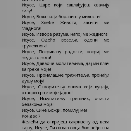
Исусе, Царе који савлађујеш свачију
силу!
Исусе, Боже који боравиш у милости!
Исусе, Хлебе Живота, засити ме
гладнога!
Исусе, Изворе разума, напој ме жеднога!
Исусе, Одећо весеља, одени ме
трулежнога!
Исусе, Покривачу радости, покриј ме
недостојнога!
Исусе, Даваоче молитељима, дај ми плач
за грехе моје!
Исусе, Проналашче тражитеља, пронађи
душу моју!
Исусе, Отворитељу онима који куцају,
отвори срце моје јадно!
Исусе, Искупитељу грешних, очисти
безакоња моја!
Исусе, Сине Божји, помилуј ме!
Кондак 7.
Желећи да откријеш сакривену од века
тајну, Исусе, Ти си као овца био вођен на