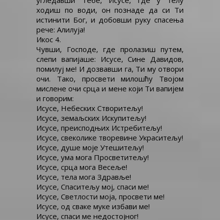
угледавши Тебе, Исусе, где у телу
ходиш по води, он познаде да си Ти
истинити Бог, и добовши руку спасења
рече: Алилуја!
Икос 4.
Чувши, Господе, где пролазиш путем,
слепи вапијаше: Исусе, Сине Давидов,
помилуј ме! И дозвавши га, Ти му отвори
очи. Тако, просвети милошћу Твојом
мислене очи срца и мене који Ти вапијем
и говорим:
Исусе, Небеских Створитељу!
Исусе, земаљских Искупитељу!
Исусе, преисподњих Истребитељу!
Исусе, свеколике творевине Украситељу!
Исусе, душе моје Утешитељу!
Исусе, ума мога Просветитељу!
Исусе, срца мога Весеље!
Исусе, тела мога Здравље!
Исусе, Спаситељу мој, спаси ме!
Исусе, Светлости моја, просвети ме!
Исусе, од сваке муке избави ме!
Исусе, спаси ме недостојног!