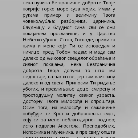
нека пучина безграничне доброте Твоје
покрије горко море суза мојих. Имам у
рукама пример и величину Твога
човекољубља: разбојника, цариника,
блудницу и блудног сина; сви се они
покајањем прославише, и у Царство
Небеско уђоше. Стога, Господе, прими са
њима и мене који Ти се исповедам и
ничице, пред Тобом падам; и мада сам
далеко од њиховог свецелог обраћања и
силног покајања, нека безгранична
доброта Твоја допуни то што ми
недостаје, па чак и све, јер сам ваистину
далеко и од свега. Приносим Ти ридање
убогих, и преклињање деце, смирену и
простодушну молитву сваког узраста,
достојну Твога милосрђа и опроштаја.
Осим тога, на милосрђе и сажаљење
побуђује те Крст и добровољна смрт,
коју си за мене неблагодарног поднео;
исто подвизи Апостола, Преподобних,
Испосника и Мученика, а пре свију општа