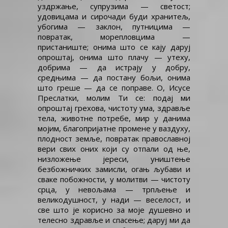
уздржање, супрузима — светост;
удовицама и сирочади буди хранитељ,
убогима — заклон, путницима —
повратак, морепловцима —
пристаниште; онима што се кају даруј
опроштај, онима што плачу — утеху,
добрима — да истрају у добру,
средњима — да постану бољи, онима
што греше — да се поправе. О, Исусе
Преслатки, молим Ти се: подај ми
опроштај грехова, чистоту ума, здравље
тела, животне потребе, мир у данима
мојим, благопријатне промене у ваздуху,
плодност земље, повратак православној
вери свих оних који су отпали од ње,
низложење јереси, уништење
безбожничких замисли, огањ љубави и
сваке побожности, у молитви — чистоту
срца, у невољама — трпљење и
великодушност, у нади — веселост, и
све што је корисно за моје душевно и
телесно здравље и спасење; даруј ми да