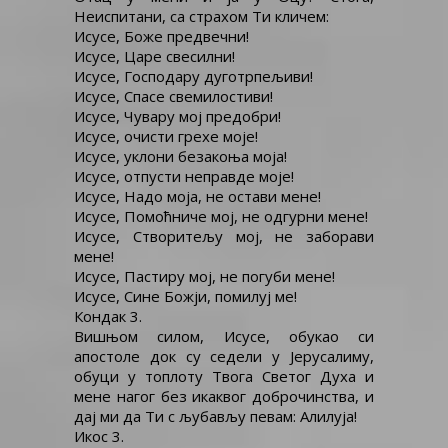
Неиспитани, са страхом Ти кличем:
Исусе, Боже предвечни!
Исусе, Царе свесилни!
Исусе, Господару дуготрпељиви!
Исусе, Спасе свемилостиви!
Исусе, Чувару мој предобри!
Исусе, очисти грехе моје!
Исусе, уклони безакоња моја!
Исусе, отпусти неправде моје!
Исусе, Надо моја, не остави мене!
Исусе, Помоћниче мој, не одгурни мене!
Исусе, Створитељу мој, не заборави
мене!
Исусе, Пастиру мој, не погуби мене!
Исусе, Сине Божји, помилуј ме!
Кондак 3.
Вишњом силом, Исусе, обукао си
апостоле док су седели у Јерусалиму,
обуци у топлоту Твога Светог Духа и
мене нагог без икаквог доброчинства, и
дај ми да Ти с љубављу певам: Алилуја!
Икос 3.