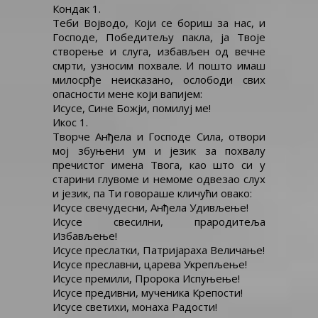
Кондак 1.
НАШЕМ ИСУСУ ХРИСТУ
Теби Војводо, Који се бориш за нас, и
Господе, Победитељу пакла, ја Твоје
створење и слуга, избављен од вечне
смрти, узносим похвале. И пошто имаш
милосрђе неисказано, ослободи свих
опасности мене који вапијем:
Исусе, Сине Божји, помилуј ме!
Икос 1.
Творче Анђела и Господе Сила, отвори
мој збуњени ум и језик за похвалу
пречистог имена Твога, као што си у
старини глувоме и немоме одвезао слух
и језик, па Ти говораше кличући овако:
Исусе свечудесни, Анђела Удивљење!
Исусе свесилни, прародитеља
Избављење!
Исусе преслатки, Патријараха Величање!
Исусе преславни, царева Укрепљење!
Исусе премили, Пророка Испуњење!
Исусе предивни, мученика Крепости!
Исусе светихи, монаха Радости!