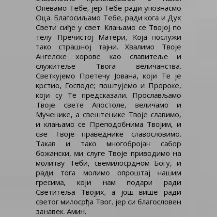
Опевамо Тебе, јер Тебе ради упознасмо
Оца. Благосиљамо Тебе, ради кога и Дух
Свети сиђе у свет. Клањамо се Твојој по
телу Пречистој Матери, Која послужи
тако страшној тајни. Хвалимо Твоје
Ангелске хорове као славитеље и
служитеље Твога величанства.
Светкујемо Претечу Јована, који Те је
крстио, Господе; поштујемо и Пророке,
који су Те предсказали. Прослављамо
Твоје свете Апостоле, величамо и
Мученике, а свештенике Твоје славимо,
и клањамо се Преподобнима Твојим, и
све Твоје праведнике славословимо.
Такав и тако многобројан сабор
божански, ми слуге Твоје приводимо на
молитву Теби, свемилосрдном Богу, и
ради тога молимо опроштај нашим
гресима, који нам подари ради
Светитеља Твојих, а још више ради
светог милосрђа Твог, јер си благословен
занавек. Амин.