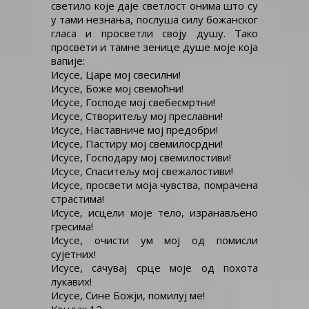
светило које даје светлост онима што су
у тами незнања, послуша силу божанског
гласа и просветли своју душу. Тако
просвети и тамне зенице душе моје која
вапије:
Исусе, Царе мој свесилни!
Исусе, Боже мој свемоћни!
Исусе, Господе мој свебесмртни!
Исусе, Створитељу мој преславни!
Исусе, Наставниче мој предобри!
Исусе, Пастиру мој свемилосрдни!
Исусе, Господару мој свемилостиви!
Исусе, Спаситељу мој свежалостиви!
Исусе, просвети моја чувства, помрачена
страстима!
Исусе, исцели моје тело, изранављено
гресима!
Исусе, очисти ум мој од помисли
сујетних!
Исусе, сачувај срце моје од похота
лукавих!
Исусе, Сине Божји, помилуј ме!