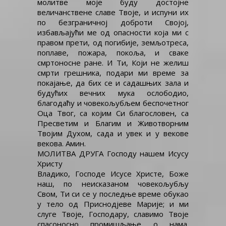
молитве моје буду достојне
величанствене славе Твоје, и испуни их
по безграничној доброти Својој,
избављајући ме од опасности која ми с
правом прети, од погибије, земљотреса,
поплаве, пожара, покоља, и сваке
смртоносне ране. И Ти, Који не желиш
смрти грешника, подари ми време за
покајање, да бих се и садашњих зала и
будућих вечних мука ослободио,
благодаћу и човекољубљем беспочетног
Оца Твог, са којим Си благословен, са
Пресветим и Благим и Животворним
Твојим Духом, сада и увек и у векове
векова. Амин.
МОЛИТВА ДРУГА Господу нашем Исусу
Христу
Владико, Господе Исусе Христе, Боже
наш, по неисказаном човекољубљу
Свом, Ти си се у последње време обукао
у тело од Приснодјеве Марије; и ми
слуге Твоје, Господару, славимо Твоје
спасоносно промишљање о нама.