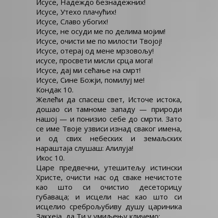
Исусе, Надеждо безнадежних!
Исусе, Утехо плачућих!
Исусе, Славо убогих!
Исусе, не осуди ме по делима мојим!
Исусе, очисти ме по милости Твојој!
Исусе, отерај од мене мрзовољу!
исусе, просвети мисли срца мога!
Исусе, дај ми сећање на смрт!
Исусе, Сине Божји, помилуј ме!
Кондак 10.
Желећи да спасеш свет, Источе истока,
дошао си тамноме западу — природи
нашој — и понизио себе до смрти. Зато
се име Твоје узвиси изнад сваког имена,
и од свих небеских и земаљских
нараштаја слушаш: Алилуја!
Икос 10.
Царе предвечни, утешитељу истински
Христе, очисти нас од сваке нечистоте
као што си очистио десеторицу
губаваца; и исцели нас као што си
исцелио среброљубиву душу цариника
Закхеја, да Ти у умиљењу кличемо: