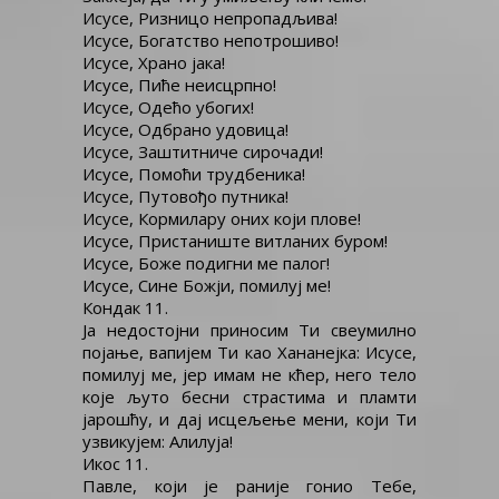
Исусе, Ризницо непропадљива!
Исусе, Богатство непотрошиво!
Исусе, Храно јака!
Исусе, Пиће неисцрпно!
Исусе, Одећо убогих!
Исусе, Одбрано удовица!
Исусе, Заштитниче сирочади!
Исусе, Помоћи трудбеника!
Исусе, Путовођо путника!
Исусе, Кормилару оних који плове!
Исусе, Пристаниште витланих буром!
Исусе, Боже подигни ме палог!
Исусе, Сине Божји, помилуј ме!
Кондак 11.
Ја недостојни приносим Ти свеумилно
појање, вапијем Ти као Хананејка: Исусе,
помилуј ме, јер имам не кћер, него тело
које љуто бесни страстима и пламти
јарошћу, и дај исцељење мени, који Ти
узвикујем: Алилуја!
Икос 11.
Павле, који је раније гонио Тебе,