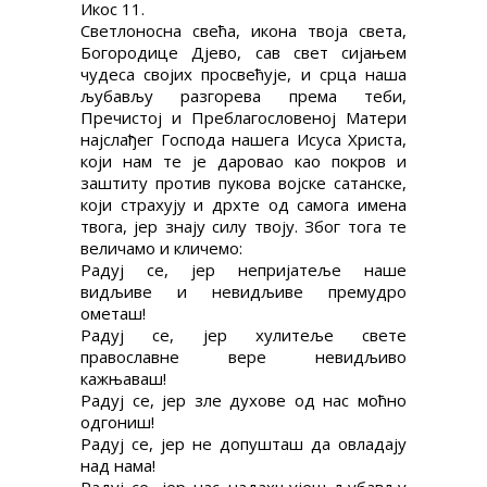
Икос 11.
Светлоносна свећа, икона твоја света,
Богородице Дјево, сав свет сијањем
чудеса својих просвећује, и срца наша
љубављу разгорева према теби,
Пречистој и Преблагословеној Матери
најслађег Господа нашега Исуса Христа,
који нам те је даровао као покров и
заштиту против пукова војске сатанске,
који страхују и дрхте од самога имена
твога, јер знају силу твоју. Због тога те
величамо и кличемо:
Радуј се, јер непријатеље наше
видљиве и невидљиве премудро
ометаш!
Радуј се, јер хулитеље свете
православне вере невидљиво
кажњаваш!
Радуј се, јер зле духове од нас моћно
одгониш!
Радуј се, јер не допушташ да овладају
над нама!