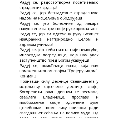
Радуј се, радостотворна посетитељко
страдалних срдаца!
Радуј се, јер безнадежне страдалнике
надом на исцељење ободрујеш!
Радуј се, јер болеснике од лекара
напуштене на три своје руке прихваташ!
Радуј се, јер си одсечену руку Божијег
изабраника натприродно целом и
здравом учинила!
Радуј се, јер теби ништа није немогуће,
милосрдна посреднице, која нам увек
заступништво пред Богом указујеш!
Радуј се, помоћнице наша, која нам
помажеш иконом својом “Тројеручицом”
Кондак 3.
Познавши силу деснице Свевишњега у
исцељењу одсечене деснице своје,
богоречити Јован дивним те песмама,
свеблага Владичице, прослави и
изображење своје одсечене руке
целебноме твоме лику приложи ради
свагдашњег сећања на велико чудо. Од