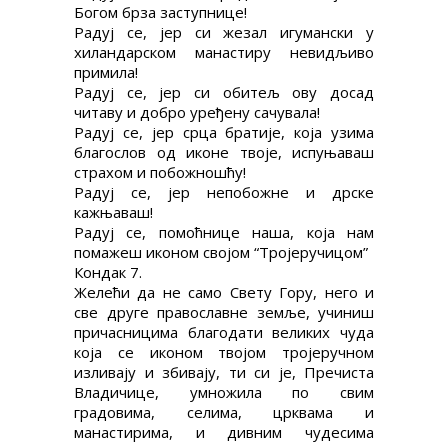
Богом брза заступнице!
Радуј се, јер си жезал игумански у
хиландарском манастиру невидљиво
примила!
Радуј се, јер си обитељ ову досад
читаву и добро уређену сачувала!
Радуј се, јер срца братије, која узима
благослов од иконе твоје, испуњаваш
страхом и побожношћу!
Радуј се, јер непобожне и дрске
кажњаваш!
Радуј се, помоћнице наша, која нам
помажеш иконом својом “Тројеручицом”
Кондак 7.
Желећи да не само Свету Гору, него и
све друге православне земље, учиниш
причасницима благодати великих чуда
која се иконом твојом тројеручном
изливају и збивају, ти си је, Пречиста
Владичице, умножила по свим
градовима, селима, црквама и
манастирима, и дивним чудесима