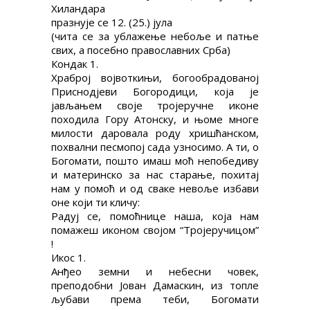
Хиландара
част Њене иконе ТРОЈЕРУЧИЦЕ,
празнује се 12. (25.) јула
(чита се за ублажење небоље и патње
свих, а посебно православних Срба)
Кондак 1.
Храброј војвоткињи, богообрадованој
Приснодјеви Богородици, која је
јављањем своје тројеручне иконе
походила Гору Атонску, и њоме многе
милости даровала роду хришћанском,
похвални песмопој сада узносимо. А ти, о
игуманије Хиландара
Богомати, пошто имаш моћ непобедиву
и материнско за нас старање, похитај
нам у помоћ и од сваке невоље избави
оне који ти кличу:
Радуј се, помоћнице наша, која нам
помажеш иконом својом “Тројеручицом”
!
Икос 1.
Анђео земни и небесни човек,
преподобни Јован Дамаскин, из топле
љубави према теби, Богомати