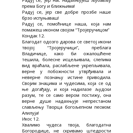
Радуј се, јер нас надахњујеш љубављу
према Богу и ближњима!
Радуј се, јер све добре прозбе наше
брзо испуњаваш!
Радуј се, помоћнице наша, која нам
помажеш иконом својом “Тројеручицом”
Кондак 12.
Благодат одозго дарова се светој икони
твојој “Тројеручици”, преблага
Владичице, како би ожалошћене
тешила, болесне исцељивала, слепима
вид враћала, раслабљене укрепљивала,
верне у побожности утврђивала и
неверне познању истине приводила.
Својим знацима и чудесима, која се од
ње догађају, и која надилазе људски
разум, те се само вером постижу, она
верне душе надахњује непрестаном
слављењу Творца богољепном песмом:
Алилуја!
Икос 12.
Хвалимо чудеса твоја, благодатна
Богородице, не скривамо штедрости