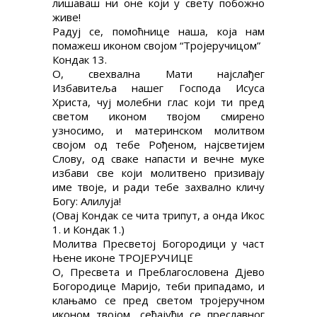
лишаваш ни оне који у свету побожно
живе!
Радуј се, помоћнице наша, која нам
помажеш иконом својом “Тројеручицом”
Кондак 13.
О, свехвална Мати најслађег
Избавитеља нашег Господа Исуса
Христа, чуј молебни глас који ти пред
светом иконом твојом смирено
узносимо, и материнском молитвом
својом од тебе Рођеном, најсветијем
Слову, од сваке напасти и вечне муке
избави све који молитвено призивају
име твоје, и ради тебе захвално кличу
Богу: Алилуја!
(Овај Кондак се чита трипут, а онда Икос
1. и Кондак 1.)
Молитва Пресветој Богородици у част
Њене иконе ТРОЈЕРУЧИЦЕ
О, Пресвета и Преблагословена Дјево
Богородице Маријо, теби припадамо, и
клањамо се пред светом тројеручном
иконом твојом, сећајући се преславног