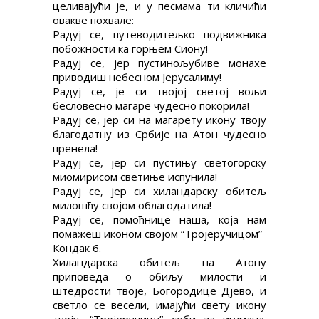
целивајући је, и у песмама ти кличићи
овакве похвале:
Радуј се, путеводитељко подвижника
побожности ка горњем Сиону!
Радуј се, јер пустинољубиве монахе
приводиш небесном Јерусалиму!
Радуј се, је си твојој светој вољи
бесловесно магаре чудесно покорила!
Радуј се, јер си на магарету икону твоју
благодатну из Србије на Атон чудесно
пренела!
Радуј се, јер си пустињу светогорску
миомирисом светиње испунила!
Радуј се, јер си хиландарску обитељ
милошћу својом облагодатила!
Радуј се, помоћнице наша, која нам
помажеш иконом својом “Тројеручицом”
Кондак 6.
Хиландарска обитељ на Атону
приповеда о обиљу милости и
штедрости твоје, Богородице Дјево, и
светло се весели, имајући свету икону