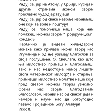
Радуј се, јер на Атону, у Србији, Русији и
другим странама иконом својом
преславно чудодјејствујеш!
Радуј се, јер од сваке невоље избављаш
оне који те воле и поштују!
Радуј се, помоћнице наша, која нам
помажеш иконом својом “Тројеручицом”
Кондак 8.
Необично је видети хиландарске
монахе како прилазе икони твојој као
Игуманија и од ње узимају благослов за
своја послушања. О, Свеблага, као што
њи милостиво примаш и благосиљаш,
тако и нас недостојне немој лишити
свога материнског милосрђа и старања,
примивши милостиво молитве наше које
пред светом иконом твојом узнсимо.
Осени нас својим благодатним
благословом, избави нас од сваког јада и
чемера и научи нас да богоугодно
певамо Троједином Богу: Алилуја!
Икос 8.