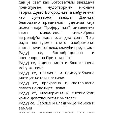
Сав је свет као богосветлим звездама
преиспуњен чудотворним иконама
твојим, Дјево Богородице, а међу њима,
као лучезарна звезда Даница,
благодатно предивним чудесима сија
икона твоја “Тројеручица”, знамењима
твога милостивог снисхођења
загревајући наша хла дна срца. Тога
ради поштујемо свето изображење
твога пречистог лика, кличући пред њим:
Радуј се, богообрадована и
пренепорочна Приснодјево!
Радуј се, једина чиста и благословена
међу женама!
Радуј се, нетљена и неискусобрачна
Мати Јагњета и Пастира!
Радуј се, прекрасна и светлоносна
палато најсветијег Слова!
Радуј се, миомирисни и снежнобели
крине девствености и чистоте!
Радуј се, Царице и Владичице небеса и
земље!