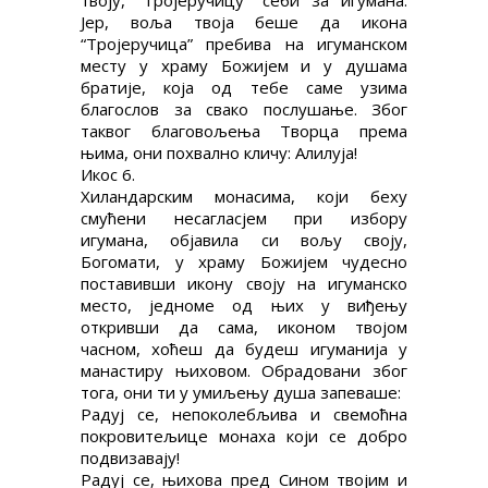
твоју, “Тројеручицу” себи за игумана.
Јер, воља твоја беше да икона
“Тројеручица” пребива на игуманском
месту у храму Божијем и у душама
братије, која од тебе саме узима
благослов за свако послушање. Због
таквог благовољења Творца према
њима, они похвално кличу: Алилуја!
Икос 6.
Хиландарским монасима, који беху
смућени несагласјем при избору
игумана, објавила си вољу своју,
Богомати, у храму Божијем чудесно
поставивши икону своју на игуманско
место, једноме од њих у виђењу
откривши да сама, иконом твојом
часном, хоћеш да будеш игуманија у
манастиру њиховом. Обрадовани због
тога, они ти у умиљењу душа запеваше:
Радуј се, непоколебљива и свемоћна
покровитељице монаха који се добро
подвизавају!
Радуј се, њихова пред Сином твојим и