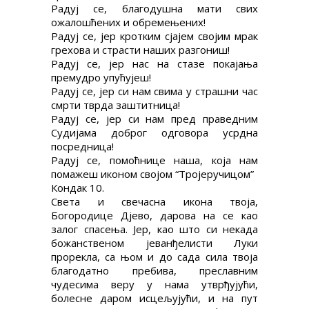
Радуј се, благодушна мати свих
ожалошћених и обремењених!
Радуј се, јер кротким сјајем својим мрак
грехова и страсти наших разгониш!
Радуј се, јер нас на стазе покајања
премудро упућујеш!
Радуј се, јер си нам свима у страшни час
смрти тврда заштитница!
Радуј се, јер си нам пред праведним
Судијама доброг одговора усрдна
посредница!
Радуј се, помоћнице наша, која нам
помажеш иконом својом “Тројеручицом”
Кондак 10.
Света и свечасна икона твоја,
Богородице Дјево, дарова на се као
залог спасења. Јер, као што си некада
божанственом јеванђелисти Луки
прорекла, са њом и до сада сила твоја
благодатно пребива, преславним
чудесима веру у нама утврђујући,
болесне даром исцељујући, и на пут