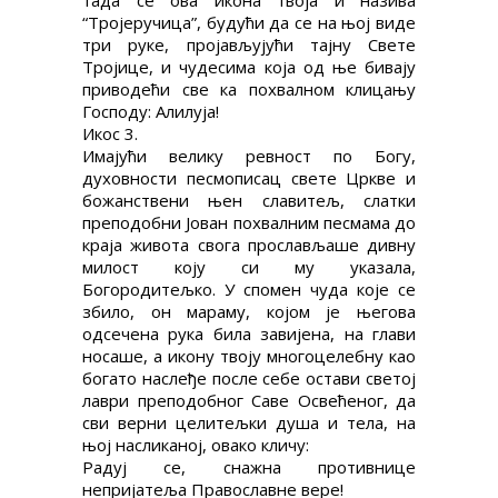
тада се ова икона твоја и назива
“Тројеручица”, будући да се на њој виде
три руке, пројављујући тајну Свете
Тројице, и чудесима која од ње бивају
приводећи све ка похвалном клицању
Господу: Алилуја!
Икос 3.
Имајући велику ревност по Богу,
духовности песмописац свете Цркве и
божанствени њен славитељ, слатки
преподобни Јован похвалним песмама до
краја живота свога прослављаше дивну
милост коју си му указала,
Богородитељко. У спомен чуда које се
збило, он мараму, којом је његова
одсечена рука била завијена, на глави
носаше, а икону твоју многоцелебну као
богато наслеђе после себе остави светој
лаври преподобног Саве Освећеног, да
сви верни целитељки душа и тела, на
њој насликаној, овако кличу:
Радуј се, снажна противнице
непријатеља Православне вере!