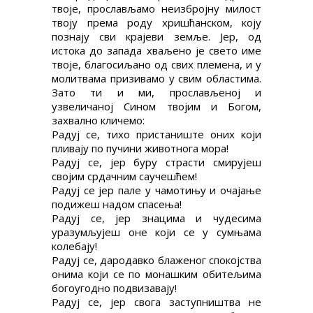
твоје, прослављамо неизбројну милост
твоју према роду хришћанском, коју
познају сви крајеви земље. Јер, од
истока до запада хваљено је свето име
твоје, благосиљано од свих племена, и у
молитвама призивамо у свим областима.
Зато ти и ми, прослављеној и
узвеличаној Сином твојим и Богом,
захвално кличемо:
Радуј се, тихо пристаниште оних који
пливају по пучини животнога мора!
Радуј се, јер буру страсти смирујеш
својим срдачним саучешћем!
Радуј се јер пале у чамотињу и очајање
подижеш надом спасења!
Радуј се, јер знацима и чудесима
уразумљујеш оне који се у сумњама
колебају!
Радуј се, дародавко блаженог спокојства
онима који се по монашким обитељима
богоугодно подвизавају!
Радуј се, јер свога заступништва не