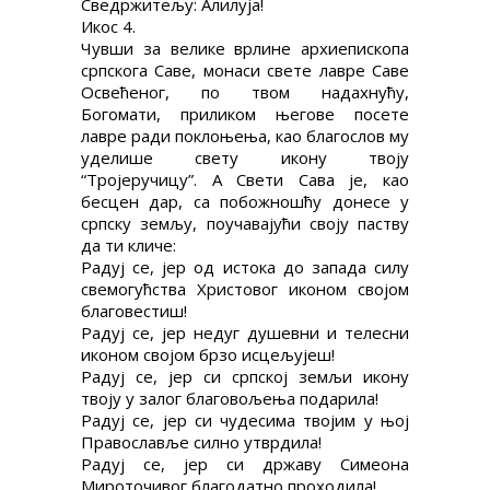
Сведржитељу: Алилуја!
Икос 4.
Чувши за велике врлине архиепископа
српскога Саве, монаси свете лавре Саве
Освећеног, по твом надахнућу,
Богомати, приликом његове посете
лавре ради поклоњења, као благослов му
уделише свету икону твоју
“Тројеручицу”. А Свети Сава је, као
бесцен дар, са побожношћу донесе у
српску земљу, поучавајући своју паству
да ти кличе:
Радуј се, јер од истока до запада силу
свемогућства Христовог иконом својом
благовестиш!
Радуј се, јер недуг душевни и телесни
иконом својом брзо исцељујеш!
Радуј се, јер си српској земљи икону
твоју у залог благовољења подарила!
Радуј се, јер си чудесима твојим у њој
Православље силно утврдила!
Радуј се, јер си државу Симеона
Мироточивог благодатно проходила!