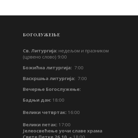
БОГОЛУЖЕЊЕ
Св. Литургија:
недељом и празником
(црвено слово) 9:00
Божићна литургија:
7:00
Васкршња литургија:
7:00
Вечерње Богослужење:
Бадњи дан:
18:00
Велики четвртак:
16:00
Велики петак:
17:00
Јелеосвећење уочи славе храма
Свете Петке 26.10. –
18:00