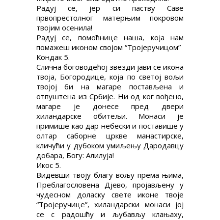
Радуј се, јер си паству Саве
првопрестолног матерњим покровом
твојим осенила!
Радуј се, помоћнице наша, која нам
помажеш иконом својом “Тројеручицом”
Кондак 5.
Слична боговодећој звезди јави се икона
твоја, Богородице, која по светој вољи
твојој би на магаре постављена и
отпуштена из Србије. Ни од ког вођено,
магаре је донесе пред двери
хиландарске обитељи. Монаси је
примише као дар небески и поставише у
олтар саборне цркве манастирске,
кличући у дубоком умиљењу Дародавцу
добара, Богу: Алилуја!
Икос 5.
Видевши твоју благу вољу према њима,
Преблагословена Дјево, пројављену у
чудесном доласку свете иконе твоје
“Тројеручице”, хиландарски монаси јој
се с радошћу и љубављу клањаху,