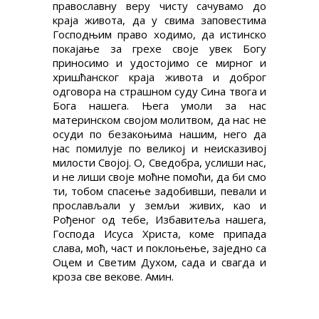
православну веру чисту сачувамо до
краја живота, да у свима заповестима
Господњим право ходимо, да истинско
покајање за грехе своје увек Богу
приносимо и удостојимо се мирног и
хришћанског краја живота и доброг
одговора на страшном суду Сина твога и
Бога нашега. Њега умоли за нас
материнском својом молитвом, да нас не
осуди по безакоњима нашим, него да
нас помилује по великој и неисказивој
милости Својој. О, Сведобра, услиши нас,
и не лиши своје моћне помоћи, да би смо
ти, тобом спасење задобивши, певали и
прослављали у земљи живих, као и
Рођеног од тебе, Избавитеља нашега,
Господа Исуса Христа, коме припада
слава, моћ, част и поклоњење, заједно са
Оцем и Светим Духом, сада и свагда и
кроза све векове. Амин.