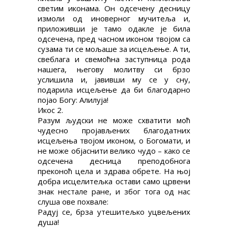
светим иконама. Он одсечену десницу
измоли од иноверног мучитеља и,
приложивши је тамо одакле је била
одсечена, пред часном иконом твојом са
сузама ти се мољаше за исцељење. А ти,
свеблага и свемоћна заступница рода
нашега, његову молитву си брзо
услишила и, јавивши му се у сну,
подарила исцељење да би благодарно
појао Богу: Алилуја!
Икос 2.
Разум људски не може схватити моћ
чудесно пројављених благодатних
исцељења твојом иконом, о Богомати, и
не може објаснити велико чудо – како се
одсечена десница преподобнога
преконоћ цела и здрава обрете. На њој
добра исцелитељка остави само црвени
знак нестале ране, и због тога од нас
слуша ове похвале:
Радуј се, брза утешитељко уцвељених
душа!