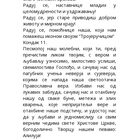
Радуј се, наставнице младих у
целомудрености и уздржавању!
Радуј се, јер старе приводиш добром
животу и мирном крају!
Радуј се, помоћнице наша, која нам
помажеш иконом својом “Тројеручицом”
Кондак 11.
Песмопој наш молебни, који ти, пред
пречистим ликом твојим, с вером и
љубављу узносимо, милостиво услиши,
свемилостива Госпођо, и сачувај нас од
пагубних учења неверја и сујеверја,
којима се напада наша светоотачка
Православна вера. Избави нас од
лукавих заблуда, сачувај нас и отаxбину
нашу од сваке буне, метежа и злих
кварења, које непријатељи вере и
отаxбине наше подстичу, и удостој нас
да у љубави и једномислију са свим
верним чедима свете Христове Цркве,
богодолично Творцу нашем певамо:
Алилуја!