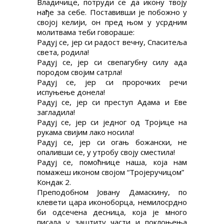
Владичице, потруди се да икону твоју
нађе за себе. Поставивши је побожно у
својој келији, он пред њом у усрдним
молитвама теби говораше:
Радуј се, јер си радост вечну, Спаситеља
света, родила!
Радуј се, јер си свепагубну силу ада
породом својим сатрла!
Радуј се, јер си пророчких речи
испуњење донела!
Радуј се, јер си преступ Адама и Еве
загладила!
Радуј се, јер си једног од Тројице на
рукама свијим лако носила!
Радуј се, јер си огањ божански, не
опаливши се, у утробу своју сместила!
Радуј се, помоћнице наша, која нам
помажеш иконом својом “Тројеручицом”
Кондак 2.
Преподобном Јовану Дамаскину, по
клевети цара иконоборца, немилосрдно
би одсечена десница, која је много
писала у заштиту части и поклоњења