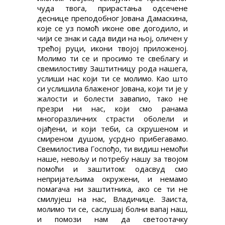
чуда твога, прирастања одсечене
деснице преподобног Јована Дамаскина,
које се уз помоћ иконе ове догодило, и
чији се знак и сада види на њој, оличен у
трећој руци, икони твојој приложеној.
Молимо ти се и просимо те свеблагу и
свемилостиву Заштитницу рода нашега,
услиши нас који ти се молимо. Као што
си услишила блаженог Јована, који ти је у
жалости и болести завапио, тако не
презри ни нас, који смо ранама
многоразличних страсти оболели и
ојађени, и који теби, са скрушеном и
смиреном душом, усрдно прибегавамо.
Свемилостива Госпођо, ти видиш немоћи
наше, невољу и потребу нашу за твојом
помоћи и заштитом: одасвуд смо
непријатељима окружени, и немамо
помагача ни заштитника, ако се ти не
смилујеш на нас, Владичице. Заиста,
молимо ти се, саслушај болни вапај наш,
и помози нам да светоотачку