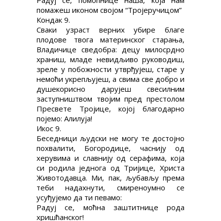
Радуј се, помоћнице наша, која нам
помажеш иконом својом “Тројеручицом”
Кондак 9.
Сваки узраст верних убире благе
плодове твога материнског старања,
Владичице сведобра: децу милосрдно
храниш, младе невидљиво руководиш,
зреле у побожности утврђујеш, старе у
немоћи укрепљујеш, а свима све добро и
душекорисно дарујеш свесилним
заступништвом твојим пред престолом
Пресвете Тројице, којој благодарно
појемо: Алилуја!
Икос 9.
Беседници људски не могу те достојно
похвалити, Богородице, часнију од
херувима и славнију од серафима, која
си родила једнога од Тријице, Христа
Животодавца. Ми, пак, љубављу према
теби надахнути, смиреноумно се
усуђујемо да ти певамо:
Радуј се, моћна заштитнице рода
хришћанског!