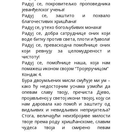
Радуј се, покровитељко проповедника
јеванђелског учења!
Радуј се, заштито и похвало
благочестивих хришћана!
Радуј се, утехо богољубивих монаха!
Радуј се, добра сатруднице оних који
воде битку против света, плоти и ђавола!
Радуј се, превасходна помоћнице оних
који ревнују за целомудреност и
чистоту!
Радуј се, помоћнице наша, која нам
помажеш иконом својом “Тројеручицом”
Кондак 4.
Бура двоумљених мисли смућује ми ум –
како ћу недостојним уснама узмоћи да
опевам славу твоју, пречиста Дјево,
пројављеној у светој икони твојој, коју си
нам даровала као помоћ и заштиту од
видљивих и невидљивих непријатеља?
Стога, величајући неизбројиве милости
твоје према роду хришћанскоме, славим
чудеса твоја и смирено певам