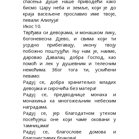
спасења душе наше приводећи како
бисмо Цару неба и земље, који је до
краја васељене прославио име твоје,
певали: Алилуја!
Икос 10.
Тврђава си девојкама, и монашком лику,
богоневесна Дјево, и свима који ти
усрдно прибегавају, икону твоју
побожно поштујући. Њу нам је, наиме,
даровао Давалац добра Господ, као
помоћ и лек у душевним и телесним
немоћима. Због тога ти, усхићени
певамо:
Радуј се, добра хранитељко младих
девојака и сирочића без матера!
Радуј се, предводнице монаха и
монахиња ка многожељним небеским
наградама.
Радуј се, јер благодатном утехом
посећујеш оне који чаме оковани у
тамницама!
Радуј се, благослове домова и
благочестивих бракова!