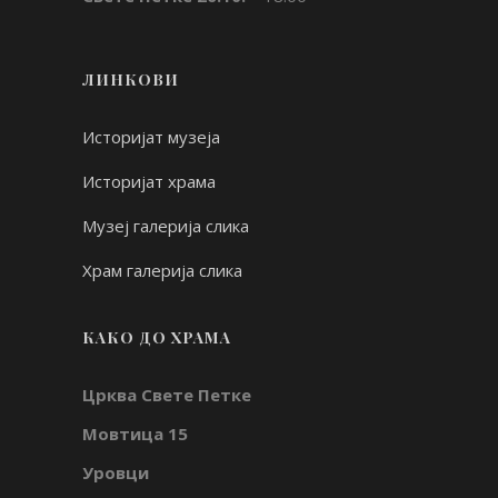
ЛИНКОВИ
Историјат музеја
Историјат храма
Музеј галерија слика
Храм галерија слика
КАКО ДО ХРАМА
Црква Свете Петке
Мовтица 15
Уровци