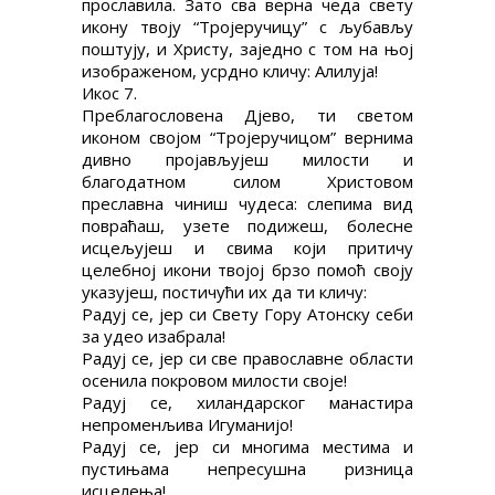
прославила. Зато сва верна чеда свету
икону твоју “Тројеручицу” с љубављу
поштују, и Христу, заједно с том на њој
изображеном, усрдно кличу: Алилуја!
Икос 7.
Преблагословена Дјево, ти светом
иконом својом “Тројеручицом” вернима
дивно пројављујеш милости и
благодатном силом Христовом
преславна чиниш чудеса: слепима вид
повраћаш, узете подижеш, болесне
исцељујеш и свима који притичу
целебној икони твојој брзо помоћ своју
указујеш, постичући их да ти кличу:
Радуј се, јер си Свету Гору Атонску себи
за удео изабрала!
Радуј се, јер си све православне области
осенила покровом милости своје!
Радуј се, хиландарског манастира
непроменљива Игуманијо!
Радуј се, јер си многима местима и
пустињама непресушна ризница
исцелења!