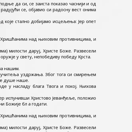
подње да си, се заиста показао часнији и од
 радујући се, објавио си радосну вест онима
од које стално добијамо исцељења: Јер опет
им Хришћанима над њиховим противницима, и
ма) милости даруј, Христе Боже. Развесели
оружје у свету, непобедиву победу Крста.
ма нашим.
 и учитеља уздржања. Због тога си смирењем
се душе наше.
оде у насладу блага Твога и покој. Њихова
 јер испунивши Христово Јеванђеље, положио
ни Божије бл a годати.
им Хришћанима над њиховим противницима, и
ма) милости даруј, Христе Боже. Развесели