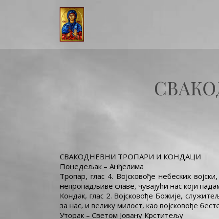
СВАКО
СВАКОДНЕВНИ ТРОПАРИ И КОНДАЦИ
Понедељак – Анђелима
Тропар, глас 4. Војсковође небеских војс
непропадљиве славе, чувајући нас који пада
Кондак, глас 2. Војсковође Божије, служит
за нас, и велику милост, као војсковође бест
Уторак – Светом Јовану Крститељу