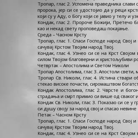
Тропар, глас 2. Успомена праведника слави 
пророка, јер си се удостојио да у реци крс
који су у Аду, о Богу који се јавио у телу и 
Кондак, глас 2. Пророче Божији, Претечо б
као и некад свету проповедаш покајање.
Среда – Часном Крсту
Тропар, глас 1. Спаси Господе народ Свој
сачувај Крстом Твојим народ Твој.
Кондак, глас 4. Узнео си се на Крст Свој
силом Твојом благоверни и христољубиви ро
Четвртак – Апостолима и Светом Николи
Тропар Апостолима, глас 3. Апостоли свети
Тропар Св. Николи, глас 4. Истина ствари 
стекао високе почасти, сиромаштвом богатс
Кондак Апостолима, глас 2. Чврсте и бого
страдања и смрт примио си више од сваког и
Кондак Св. Николи, глас 3. Показао си се 
си душу своју за народ свој и спасао невине
Петак – Часном Крсту
Тропар, глас 1. Спаси Господе народ Свој
сачувај Крстом Твојим народ Твој.
Кондак, глас 4. Узнео си се на Крст Свој