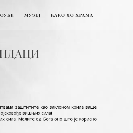
ПОУКЕ
МУЗЕЈ
КАКО ДО ХРАМА
ОНДАЦИ
литвама заштитите као заклоном крила ваше
војсковође вишњих сила!
их сила. Молите од Бога оно што је корисно