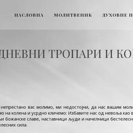
НАСЛОВНА
МОЛИТВЕНИК
ДУХОВНЕ 
ДНЕВНИ ТРОПАРИ И К
ки, непрестано вас молимо, ми недостојни, да нас вашим мо
мо на колена и усрдно кличемо: Избавите нас од невоља као 
ељи божанске славе, наставници људи и начелници бестелесн
елесних сила.