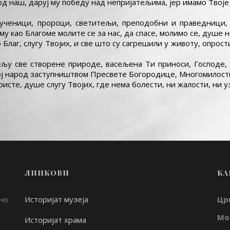
д наш, даруј му победу над непријатељима, јер имамо Твоје 
 мученици, пророци, светитељи, преподобни и праведници
у као Благоме молите се за нас, да спасе, молимо се, душе 
о Благ, слугу Твојих, и све што су сагрешили у животу, опро
тељу све створене природе, васељена Ти приноси, Господе
вој народ заступништвом Пресвете Богородице, Многомилост
Христе, душе слугу Твојих, где нема болести, ни жалости, ни 
ЛИНКОВИ
КА
но
Историјат музеја
Цр
Мо
Историјат храма