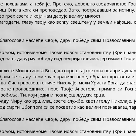
се похвалама, а теби је, Претечо, довољно сведочанство Гос
тиш Онога кога си проповедао. Зато, пострадавши за истину,
узео грех света и који нам дарује велику милост.
лагодати, главу твоју као воћку свештену у земљи нађоше, 
 и благослови наслеђе Своје, даруј победу свим Православн
ом вољом, истоименоме Твоме новом становништву (Хришћани
д наш, даруј му победу над непријатељима, јер имамо Твоје 
, молите Милостивога Бога, да опроштај грехова подари душа
објави те стаду твоме као правило вере, образац кротости
тва: Оче првосвештениче Николаје, моли Христа Бога, да спа
носне проповеднике, прве Твоје Апостоле, примио си Госп
зобиља, Ти, који Једини познајеш људска срца.
у граду Миру као вршилац свете службе, светитељу Николаје,
 од смрти. Због тога си се посветио као велики познавалац тај
 и благослови наслеђе Своје, даруј победу свим Православн
ом вољом, истоименоме Твоме новом становништву (Хришћани