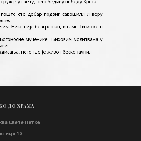
оружје у свету, непобедиву победу Крста.
, пошто сте добар подвиг савршили и веру
наше.
сти им: Нико није безгрешан, и само Ти можеш
, Богоносне мученике: Њиховим молитвама у
иви.
уздисања, него где је живот бесконачни.
КО ДО ХРАМА
ква Свете Петке
втица 15