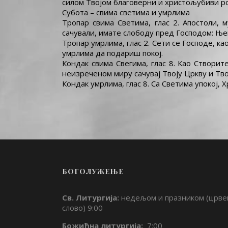
силом Твојом благоверни и христољубиви ро
Субота – свима светима и умрлима
Тропар свима Светима, глас 2. Апостоли,
сачували, имате слободу пред Господом: Њем
Тропар умрлима, глас 2. Сети се Господе, ка
умрлима да подариш покој.
Кондак свима Свегима, глас 8. Као Створи
неизреченом миру сачувај Твоју Цркву и Т
Кондак умрлима, глас 8. Са Светима упокој, 
БОГОЛУЖЕЊЕ
Св. Литургија:
недељом и празником (црве
слово) 9:00
Божићна литургија:
7:00