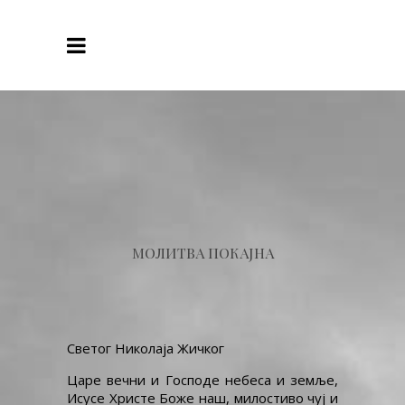
МОЛИТВА ПОКАЈНА
Светог Николаја Жичког
Царе вечни и Господе небеса и земље,
Исусе Христе Боже наш, милостиво чуј и