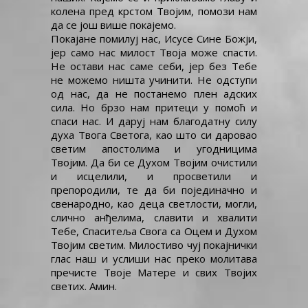
колена пред крстом Твојим, помози нам
да се још више покајемо.
Покајане помилуј нас, Исусе Сине Божји,
јер само нас милост Твоја може спасти.
Не остави нас саме себи, јер без Тебе
не можемо ништа учинити. Не одступи
од нас, да не постанемо плен адских
сила. Но брзо нам притеци у помоћ и
спаси нас. И даруј нам благодатну силу
духа Твога Светога, као што си даровао
светим апостолима и угодницима
Твојим. Да би се Духом Твојим очистили
и исцелили, и просветили и
препородили, те да би појединачно и
свенародно, као деца светлости, могли,
слично анђелима, славити и хвалити
Тебе, Спаситеља Свога са Оцем и Духом
Твојим светим. Милостиво чуј покајнички
глас наш и услиши нас преко молитава
пречисте Твоје Матере и свих Твојих
светих. Амин.