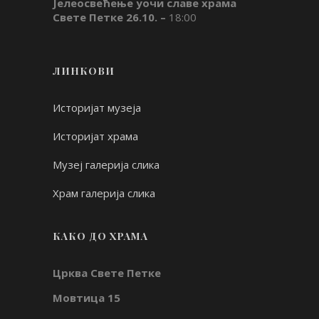
Јелеосвећење уочи славе храма
Свете Петке 26.10. –
18:00
ЛИНКОВИ
Историјат музеја
Историјат храма
Музеј галерија слика
Храм галерија слика
КАКО ДО ХРАМА
Црква Свете Петке
Мовтица 15