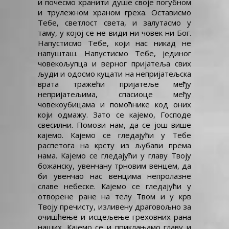
и почесмо хранити душе своје погубном
и трулежном храном греха. Остависмо
Тебе, светлост света, и залутасмо у
таму, у којој се не види ни човек ни Бог.
Напустисмо Тебе, који нас никад не
напушташ. Напустисмо Тебе, јединог
човекољупца и верног пријатеља свих
људи и одосмо куцати на непријатељска
врата тражећи пријатеље међу
непријатељима, спасиоце међу
човекоубицама и помоћнике код оних
који одмажу. Зато се кајемо, Господе
свесилни. Помози нам, да се још више
кајемо. Кајемо се гледајући у Тебе
распетога на крсту из љубави према
нама. Кајемо се гледајући у главу Твоју
божанску, увенчану трновим венцем, да
би увенчао нас венцима непролазне
славе небеске. Кајемо се гледајући у
отворене ране на телу Твом и у крв
Твоју пречисту, изливену драговољно за
очишћење и исцељење греховних рана
наших. Кајемо се и приклањамо главу и