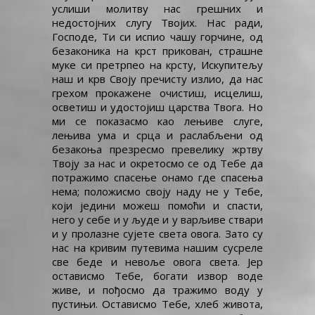
услиши молитву нас грешних и
недостојних слугу Твојих. Нас ради,
Господе, Ти си испио чашу горчине, од
безаконика на крст прикован, страшне
муке си претрпео на крсту, Искупитељу
наш и крв Своју пречисту излио, да нас
грехом прокажене очистиш, исцелиш,
осветиш и удостојиш царства Твога. Но
ми се показасмо као лењиве слуге,
лењива ума и срца и раслабљени од
безакоња презресмо превелику жртву
Твоју за нас и окретосмо се од Тебе да
потражимо спасење онамо где спасења
нема; положисмо своју наду не у Тебе,
који једини можеш помоћи и спасти,
него у себе и у људе и у варљиве ствари
и у пролазне сујете света овога. Зато су
нас на кривим путевима нашим сусреле
све беде и невоље овога света. Јер
остависмо Тебе, богати извор воде
живе, и пођосмо да тражимо воду у
пустињи. Остависмо Тебе, хлеб живота,