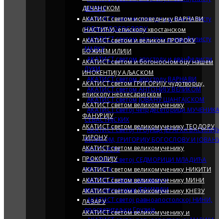
ДЕЧАНСКОМ
МАТЕЈУ
АКАТИСТ светом исповеднику ВАРНАВИ
АКАТИСТ светом апостолу и еванђелисту
ЈОВАНУ БОГОСЛОВУ
(НАСТИЋУ), епископу хвостанском
АКАТИСТ светом апостолу и еванђелисту
АКАТИСТ светом и великом ПРОРОКУ
MАРКУ
БОЖИЈЕМ ИЛИЈИ
АКАТИСТ светом апостолу и еванђелисти
АКАТИСТ светом и богоносном оцу нашем
ЛУКИ
ИНОКЕНТИЈУ АЉАСКОМ
АКАТИСТ светом апостолу ВАРНАВИ
АКАТИСТ светом ГРИГОРИЈУ чудотворцу,
АКАТИСТ светом АНТОНИЈУ ВЕЛИКОМ
епископу неокесаријском
АКАТИСТ светом JОВАНУ ШАНГАЈСКОМ
АКАТИСТ светом великомученику
АКАТИСТ светој четрдесеторици МУЧЕНИК
ФАНУРИЈУ
СЕВАСТИЈСКИХ
АКАТИСТ светом великомученику ТЕОДОРУ
АКАТИСТ светој ТРОЈИЦИ ЈЕРАРХА ВАСИЛИЈ
ТИРОНУ
ВЕЛИКОМ, ГРИГОРИЈУ БОГОСЛОВУ И ЈОВАН
АКАТИСТ светом великомученику
ЗЛАТОУСТУ
ПРОКОПИЈУ
АКАТИСТ светој СЕДМОРИЦИ МЛАДИЋА
АКАТИСТ светом великомученику НИКИТИ
ЕФЕСКИХ
АКАТИСТ светој свехвалној
АКАТИСТ светом великомученику МИНИ
великомученици ЈЕФИМИЈИ
АКАТИСТ светом великомученику КНЕЗУ
АКАТИСТ светој равноапостолској НИНИ,
ЛАЗАРУ
просветитељки Грузије
АКАТИСТ светом великомученику и