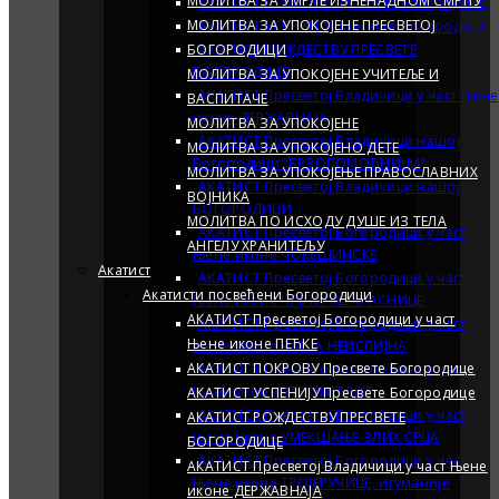
МОЛИТВА ЗА УМРЛЕ ИЗНЕНАДНОМ СМРЋУ
АКАТИСТ ПОКРОВУ Пресвете Богородице
МОЛИТВА ЗА УПОКОЈЕНЕ ПРЕСВЕТОЈ
АКАТИСТ УСПЕНИЈУ Пресвете Богородице
БОГОРОДИЦИ
АКАТИСТ РОЖДЕСТВУ ПРЕСВЕТЕ
БОГОРОДИЦЕ
МОЛИТВА ЗА УПОКОЈЕНЕ УЧИТЕЉЕ И
АКАТИСТ Пресветој Владичици у част Њене
ВАСПИТАЧЕ
иконе ДЕРЖАВНАЈА
МОЛИТВА ЗА УПОКОЈЕНЕ
АКАТИСТ Пресветој Владичици нашој
МОЛИТВА ЗА УПОКОЈЕНО ДЕТЕ
Богородици “БРЗОПОМОЋНИЦИ”
МОЛИТВА ЗА УПОКОЈЕЊЕ ПРАВОСЛАВНИХ
АКАТИСТ Пресветој Владичици нашој
ВОЈНИКА
БОГОРОДИЦИ
МОЛИТВА ПО ИСХОДУ ДУШЕ ИЗ ТЕЛА
АКАТИСТ Пресветој Богородици у част
АНГЕЛУ ХРАНИТЕЉУ
Њене иконе ЧОКЕШИНСКЕ
Акатист
АКАТИСТ Пресветој Богородици у част
Акатисти посвећени Богородици
Њене иконе ЧАЈНИЧКЕ КРАСНИЦЕ
АКАТИСТ Пресвeтој Богородици у част
АКАТИСТ Пресветој Богородици у част
Њене иконе ПЕЋКЕ
Њене иконе ЧАША НЕИСПИЈНА
АКАТИСТ ПОКРОВУ Пресвете Богородице
АКАТИСТ Пресветој Богородици у част
Њене иконе УТЕШИТЕЉКЕ
АКАТИСТ УСПЕНИЈУ Пресвете Богородице
АКАТИСТ Пресветој Богородици у част
АКАТИСТ РОЖДЕСТВУ ПРЕСВЕТЕ
њене иконе УМЕКШАЊЕ ЗЛИХ СРЦА
БОГОРОДИЦЕ
АКАТИСТ Пресветој Богородици у част
АКАТИСТ Пресветој Владичици у част Њене
Њене иконе ТРОЈЕРУЧИЦЕ, игуманије
иконе ДЕРЖАВНАЈА