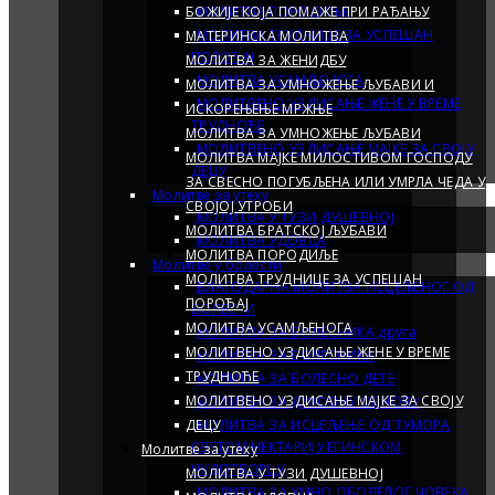
БОЖИЈЕ КОЈА ПОМАЖЕ ПРИ РАЂАЊУ
МОЛИТВА ПОРОДИЉЕ
МОЛИТВА ТРУДНИЦЕ ЗА УСПЕШАН
МАТЕРИНСКА МОЛИТВА
ПОРОЂАЈ
МОЛИТВА ЗА ЖЕНИДБУ
МОЛИТВА УСАМЉЕНОГА
МОЛИТВА ЗА УМНОЖЕЊЕ ЉУБАВИ И
МОЛИТВЕНО УЗДИСАЊЕ ЖЕНЕ У ВРЕМЕ
ИСКОРЕЊЕЊЕ МРЖЊЕ
ТРУДНОЋЕ
МОЛИТВА ЗА УМНОЖЕЊЕ ЉУБАВИ
МОЛИТВЕНО УЗДИСАЊЕ МАЈКЕ ЗА СВОЈУ
МОЛИТВА МАЈКЕ МИЛОСТИВОМ ГОСПОДУ
ДЕЦУ
ЗА СВЕСНО ПОГУБЉЕНА ИЛИ УМРЛА ЧЕДА У
Молитве за утеху
СВОЈОЈ УТРОБИ
МОЛИТВА У ТУЗИ ДУШЕВНОЈ
МОЛИТВА БРАТСКОЈ ЉУБАВИ
МОЛИТВА УДОВЦА
МОЛИТВА ПОРОДИЉЕ
Молитве у болести
МОЛИТВА ТРУДНИЦЕ ЗА УСПЕШАН
БЛАГОДАРНА МОЛИТВА ИСЦЕЉЕНОГ ОД
ПОРОЂАЈ
БОЛЕСТИ
МОЛИТВА УСАМЉЕНОГА
МОЛИТВА ЗА БОЛЕСНИКА друга
МОЛИТВЕНО УЗДИСАЊЕ ЖЕНЕ У ВРЕМЕ
МОЛИТВА ЗА БОЛЕСНИКА
ТРУДНОЋЕ
МОЛИТВА ЗА БОЛЕСНО ДЕТЕ
МОЛИТВЕНО УЗДИСАЊЕ МАЈКЕ ЗА СВОЈУ
МОЛИТВА ЗА ДУХОВНУ ОБНОВУ
ДЕЦУ
МОЛИТВА ЗА ИСЦЕЉЕЊЕ ОД ТУМОРА
СВЕТОМ НЕКТАРИЈУ ЕГИНСКОМ
Молитве за утеху
ЧУДОТВОРЦУ
МОЛИТВА У ТУЗИ ДУШЕВНОЈ
МОЛИТВА ЗА УМНО ОБОЛЕЛОГ ЧОВЕКА