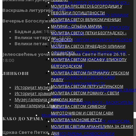
МОЛИТВА СВЕТОЈ ПЕТКИ БЕОГРАДСКОЈ –
МОЛИТВА ПРЕСВЕТОЈ БОГОРОДИЦИ У
ТРНОВСКОЈ
Васкршња литургија:
7:00
НЕВОЉИ И ПОТИШТЕНОСТИ
МОЛИТВА СВЕТОЈ ПРАВЕДНОЈ ЈУЛИЈАНИ
МОЛИТВА СВЕТОЈ ВЕЛИКОМУЧЕНИЦИ
Вечерње Богослужење:
ОЛШАНСКОЈ
МАРИНИ – ОГЊЕНА МАРИЈА
МОЛИТВА СВЕТОМ ЈОАСАФУ, ЕПИСКОПУ
Бадњи дан:
18:00
МОЛИТВА СВЕТОЈ ПЕТКИ БЕОГРАДСКОЈ –
БЕЛГОРОДСКОМ
Велики четвртак:
16:00
ТРНОВСКОЈ
МОЛИТВА СВЕТОМ ПАТРИЈАРХУ СРБСКОМ
Велики петак:
17:00
ПАВЛУ
МОЛИТВА СВЕТОЈ ПРАВЕДНОЈ ЈУЛИЈАНИ
МОЛИТВА СВЕТОМ ПЕТРУ ЦЕТИЊСКОМ
ОЛШАНСКОЈ
Јелеосвећење уочи славе храма Свете Петке 26.10. –
МОЛИТВА СВЕТОМ РОМАНУ – СВЕТИ
18:00
МОЛИТВА СВЕТОМ ЈОАСАФУ, ЕПИСКОПУ
НИКОЛАЈ ЖИЧКИ
БЕЛГОРОДСКОМ
МОЛИТВА СВЕТОМ СИМЕОНУ
МОЛИТВА СВЕТОМ ПАТРИЈАРХУ СРБСКОМ
ЛИНКОВИ
МИРОТОЧИВОМ И СВЕТОМ САВИ
ПАВЛУ
МОЛИТВА ЧАСНОМЕ КРСТУ
МОЛИТВА СВЕТОМ ПЕТРУ ЦЕТИЊСКОМ
Историјат музеја
МОЛИТВЕ СВЕТИМ АРХАНГЕЛИМА ЗА СВАК
Историјат храма
МОЛИТВА СВЕТОМ РОМАНУ – СВЕТИ
ДАН
Музеј галерија слика
НИКОЛАЈ ЖИЧКИ
МОЛИТВЕНА ПЕСМА БОГУ – ВАСКРСИТЕЉУ
Храм галерија слика
МОЛИТВА СВЕТОМ СИМЕОНУ
МРТВИХ
МИРОТОЧИВОМ И СВЕТОМ САВИ
Молитве Светих
КАКО ДО ХРАМА
МОЛИТВА ЧАСНОМЕ КРСТУ
МОЛИТВЕНА ПЕСМА СВЕТОГ АМВРОСИЈА,
МОЛИТВЕ СВЕТИМ АРХАНГЕЛИМА ЗА СВАКИ
ЕПИСКОПА МЕДИОЛАНСКОГ
Црква Свете Петке
ДАН
БЛАГОДАРЕЊА, СЛАВОСЛОВИ И