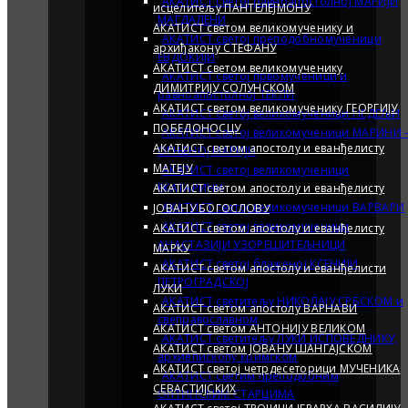
АКАТИСТ светој равноапостолној МАРИЈИ
исцелитељу ПАНТЕЛЕЈМОНУ
МАГДАЛEНИ
АКАТИСТ светом великомученику и
АКАТИСТ светој преподобномученици
архиђакону СТЕФАНУ
ЕВДОКИЈИ
АКАТИСТ светом великомученику
АКАТИСТ светој првомученици и
ДИМИТРИЈУ СОЛУНСКОМ
равноапостолној ТЕКЛИ
АКАТИСТ светом великомученику ГЕОРГИЈУ
АКАТИСТ светој великомученици НЕДEЉИ
ПОБЕДОНОСЦУ
АКАТИСТ светој великомученици МАРИНИ 
АКАТИСТ светом апостолу и еванђелисту
ОГЊЕНОЈ МАРИЈИ
МАТЕЈУ
АКАТИСТ светој великомученици
АКАТИСТ светом апостолу и еванђелисту
ЕКАТАРИНИ
АКАТИСТ светој великомученици ВАРВАРИ
ЈОВАНУ БОГОСЛОВУ
АКАТИСТ светој великомученици
АКАТИСТ светом апостолу и еванђелисту
АНАСТАЗИЈИ УЗОРЕШИТЕЉНИЦИ
MАРКУ
АКАТИСТ светој блаженој КСЕНИЈИ
АКАТИСТ светом апостолу и еванђелисти
ПЕТРОГРАДСКОЈ
ЛУКИ
АКАТИСТ светитељу НИКОЛАЈУ СРБСКОМ и
АКАТИСТ светом апостолу ВАРНАВИ
свеправославном
АКАТИСТ светом АНТОНИЈУ ВЕЛИКОМ
АКАТИСТ светитељу ЛУКИ ИСПОВЕДНИКУ,
АКАТИСТ светом JОВАНУ ШАНГАЈСКОМ
архиепископу кримском
АКАТИСТ светој четрдесеторици МУЧЕНИКА
АКАТИСТ светим преподобним
СЕВАСТИЈСКИХ
ОПТИНСКИМ СТАРЦИМА