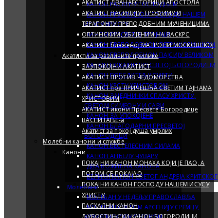
АКАТИСТ ДВАНАЕСТОРИЦИ АПОСТОЛА
КАНОН РАСПЕЋУ ГОСПОДЊЕМ
АКАТИСТ ВАСИЛИЈУ, ТРОФИМУ И
КАНОН ПРЕСЛАТКОМ ГОСПОДУ НАШЕМ
ТЕРАПОНТУ ПРЕПОДОБНИМ МУЧЕНИЦИМА
ИСУСУ ХРИСТУ
ОПТИНСКИМ, УБИЈЕНИМ НА ВАСКРС
КАНОН ПРЕСВЕТОЈ ТРОЈИЦИ
КАНОН ПРЕПОДОБНОМ ПЕТРУ КОРИШКОМ
АКАТИСТ блаженој МАТРОНИ МОСКОВСКОЈ
КАНОН ПРЕПОДОБНОМ ПАЈСИЈУ ВЕЛИКОМ
Акатисти за различите прилике
КАНОН ПОКАЈНИ ПРЕСВЕТОЈ БОГОРОДИЦИ
ЗАУПОКОЈНИ АКАТИСТ
КАНОН ПОБЕДИТЕЉУ СМРТИ
АКАТИСТ ПРОТИВ ЧЕДОМОРСТВА
КАНОН КРСТУ ХРИСТОВОМ
АКАТИСТ пре ПРИЧЕШЋА СВЕТИМ ТАЈНАМА
КАНОН ЗАЈЕДНИЧКИ СПАСУ ХРИСТУ,
ХРИСТОВИМ
СВЕТОМ СИМЕОНУ И САВИ
АКАТИСТ икони Пресвете Богородице
КАНОН ЗА УПОКОЈЕНЕ
ВАСПИТАЊЕ-a
КАНОН БЛАГОДАРНИ ПРЕСВЕТОЈ
Акатист за покој душа умрлих
БОГОРОДИЦИ
Молебни канони и службе
КАНОН БЕСТЕЛЕСНИМ СИЛАМА
Канони
КАНОН АНЂЕЛУ ЧУВАРУ
ПОКАЈНИ КАНОН МОНАХА КОЈИ ЈЕ ПАО, А
ДВА БОЖИЋНА КАНОНА
ПОТОМ СЕ ПОКАЈАО
ВЕЛИКИ КАНОН СВEТОГ АНДРЕЈА КРИТСКОГ
ПОКАЈНИ КАНОН ГОСПОДУ НАШЕМ ИСУСУ
Молебани
ХРИСТУ
МОЛЕБАН У НЕДЕЉУ ПРАВОСЛАВЉА
ПАСХАЛНИ КАНОН
МОЛЕБАН СВЕТОМ АРСЕНИЈУ СРЕМЦУ,
ЉУБОСТИЊСКИ КАНОН БОГОРОДИЦИ
АРХИЕПИСКОПУ СРПСКОМ