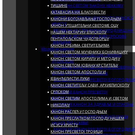
ТИШИНЕ
МОЛЕБАН СВETOM ЂАКОНУ АВАКУМУ
БЕОГРАДСКОМ
КАТАВАСИЈА НА БЛАГОВЕСТИ
МОЛЕБАН И ПОКЛОЊЕЊЕ ГОСПОДУ ИСУСУ
КАНОНИ БОГОЈАВЉАЊУ ГОСПОДЊЕМ
ХРИСТУ
КАНОН УТЕШИТЕЉНИ СВЕТОМЕ ОЦУ
МОЛЕБАН ЗА СТРАДАЛНИ НАРОД НАШ НА
НАШЕМ НЕКТАРИЈУ ЕПИСКОПУ
КОСОВУ И МЕТОХИЈИ И СВИМ СРПСКИМ
ПЕНТАПОЉСКОМ ЧУДОТВОРЦУ
ЗЕМЉАМА
КАНОН СРБИМА СВЕТИТЕЉИМА
Молебни канони
КАНОН СВЕТОМ МУЧЕНИКУ БОНИФАЦИЈУ
МОЛЕБНИ КАНОН СВЕТОМ СИЛУАНУ
КАНОН СВЕТОМ КИРИЛУ И МЕТОДИЈУ
АТОНСКОМ
КАНОН СВЕТОМ ЈОВАНУ КРСТИТЕЉУ
МОЛЕБНИ КАНОН СВЕТОМ И БЛАГОВЕРНО
КАНОН СВЕТОМ АПОСТОЛУ И
КРАЉУ СТЕФАНУ ДЕЧАНСКОМ
ЈЕВАНЂЕЛИСТИ ЛУКИ
МОЛЕБНИ КАНОН ПРЕСВЕТОЈ БОГОРОДИЦ
КАНОН СВЕТИТЕЉУ САВИ, АРХИЕПИСКОПУ
ЧОКЕШИНСКОЈ
СРПСКОМ
МОЛЕБНИ КАНОН ПРЕСВЕТОЈ
БОГОРОДИЦИ
КАНОН СВЕТИМ АПОСТОЛИМА И СВЕТОМ
МОЛЕБНИ КАНОН ЗА ЗДРАВЉЕ И СПАСЕЊЕ
НИКОЛАЈУ
БЛИЖЊИХ
КАНОН РАСПЕЋУ ГОСПОДЊЕМ
МОЛБЕНИ КАНОН ПРЕПОДОБНОЈ МАЈЦИ
КАНОН ПРЕСЛАТКОМ ГОСПОДУ НАШЕМ
НАШОЈ ПАРАСКЕВИ
ИСУСУ ХРИСТУ
КАНОН МОЛЕБИН ПРЕСВЕТОЈ БОГОРОДИЦ
КАНОН ПРЕСВЕТОЈ ТРОЈИЦИ