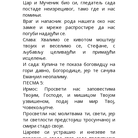
Цар и Мученик био си, гледатељ сада
постаде неизрецивог, тамо где и нас
помињи.
Враг и напасник рода нашега око нас
замке и мреже распростире да нас
погуби надајући се.
Слава: Хвалимо се кивотом моштију
твојих и веселимо се, Стефане, с
љубављу целивајући и примајући
исцелење.
И сада: Купина те показа боговидцу на
гори давно, Богородице, јер те сачува
Емануил неопалиму.
ПЕСМА 5:
Ирмос: Просвети нас заповестима
Твојим, Господе, и мишицом Твојом
узвишеном, подај нам мир Твој,
Човекољупче.
Просветли нас молитвама ти, свети, јер
ти светлости предстојиш тросунчаној и
смири стадо своје.
Цареве си устрашио и кнезеве ти