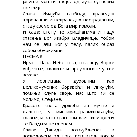
јавише мошти твоје, од луча сунчевих
светлије.
Слава: Имајући слободу, праведно
царевавши и неправедно пострадавши,
стаду своме од Бога мир измоли.
И сада: Стену те хришћанима и наду
спасења Бог изабра Владичице, тобом
нам се јави Бог у телу, палих образ
собом обновивши.
ПЕСМА 8:
Ирмос: Цара Небескога, кога поју Војске
Анђелске, хвалите и преузносите у све
векове.
У лозницама духовним као
Великомученик боравећи и ликујући,
помињи слуге своје, нас што ти се
молимо, Стефане.
Красоте света држећи за мучне и
жалосне, у мислима размишљајући,
славни, и зато красотом ваистину одену
те Владика нетљеном.
Слава: Давида возљубљеног, и
посведочена од Бога, ревнитељ показа