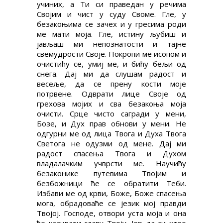
учиних, а Ти си праведан у речима
Својим и чист у суду Своме. Гле, у
безакоњима се зачех и у гресима роди
ме мати моја. Гле, истину љубиш и
јављаш ми непознатости и тајне
свемудрости Своје. Покропи ме исопом и
очистићу се, умиј ме, и бићу бељи од
снега. Дај ми да слушам радост и
весеље, да се прену кости моје
потрвене. Одврати лице Своје од
грехова мојих и сва безакоња моја
очисти. Срце чисто сагради у мени,
Бозе, и Дух прав обнови у мени. Не
одгурни ме од лица Твога и Духа Твога
Светога не одузми од мене. Дај ми
радост спасења Твога и Духом
владалачким учврсти ме. Научићу
безаконике путевима Твојим и
безбожници ће се обратити Теби.
Избави ме од крви, Боже, Боже спасења
мога, обрадоваће се језик мој правди
Твојој. Господе, отвори уста моја и она