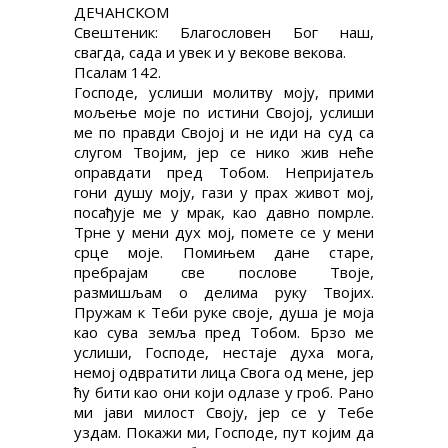
ДЕЧАНСКОМ
Свештеник: Благословен Бог наш,
свагда, сада и увек и у векове векова.
Псалам 142.
Господе, услиши молитву моју, прими
мољење моје по истини Својој, услиши
ме по правди Својој и не иди на суд са
слугом Твојим, јер се нико жив неће
оправдати пред Тобом. Непријатељ
гони душу моју, гази у прах живот мој,
посађује ме у мрак, као давно помрле.
Трне у мени дух мој, помете се у мени
срце моје. Помињем дане старе,
пребрајам све послове Твоје,
размишљам о делима руку Твојих.
Пружам к Теби руке своје, душа је моја
као сува земља пред Тобом. Брзо ме
услиши, Господе, нестаје духа мога,
немој одвратити лица Свога од мене, јер
ћу бити као они који одлазе у гроб. Рано
ми јави милост Своју, јер се у Тебе
уздам. Покажи ми, Господе, пут којим да