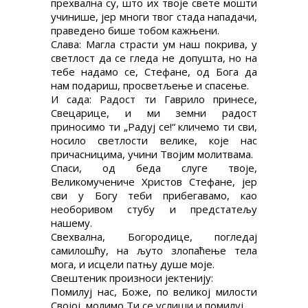
прехвална су, што их твоје свете мошти
учинише, јер многи твог стада нападачи,
праведено бише тобом кажњени.
Слава: Магла страсти ум наш покрива, у
светлост да се гледа не допушта, но на
тебе надамо се, Стефане, од Бога да
нам подариш, просветљење и спасење.
И сада: Радост ти Гаврило принесе,
Свецарице, и ми земни радост
приносимо ти „Радуј се!“ кличемо ти сви,
носило светлости велике, које нас
причасницима, учини Твојим молитвама.
Спаси, од беда слуге твоје,
Великомучениче Христов Стефане, јер
сви у Богу теби прибегавамо, као
необоривом стубу и предстатељу
нашему.
Свехвална, Богородице, погледај
самилошћу, на љуто злопаћење тела
мога, и исцели патњу душе моје.
Свештеник произноси јектенију:
Помилуј нас, Боже, по великој милости
Својој, молимо Ти се услиши и помилуј.