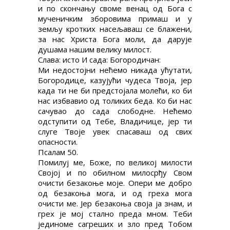
и по скончању своме венац од Бога с
мученичким зборовима примаш и у
земљу кротких насељаваш се блажени,
за нас Христа Бога моли, да дарује
душама нашим велику милост.
Слава: исто И сада: Богородичан:
Ми недостојни нећемо никада ућутати,
Богородице, казујући чудеса Твоја, јер
када ти не би предстојала молећи, ко би
нас избвавио од толиких беда. Ко би нас
сачувао до сада слободне. Нећемо
одступити од Тебе, Владичице, јер ти
слуге Твоје увек спасаваш од свих
опасности.
Псалам 50.
Помилуј ме, Боже, по великој милости
Својој и по обилном милосрђу Свом
очисти безакоње моје. Опери ме добро
од безакоња мога, и од греха мога
очисти ме. Јер безакоња своја ја знам, и
грех је мој стално преда мном. Теби
јединоме сагреших и зло пред Тобом