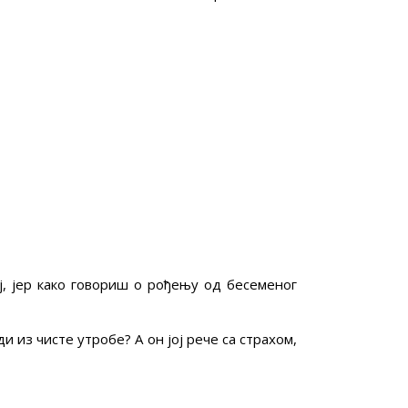
ј, јер како говориш о рођењу од бесеменог
и из чисте утробе? А он јој рече са страхом,