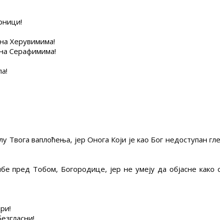
ерници!
 на Херувимима!
 на Серафимима!
ла!
у Твога ваплоћења, јер Онога Који је као Бог недоступан гле
е пред Тобом, Богородице, јер не умеју да објасне како с
ри!
безгласни!