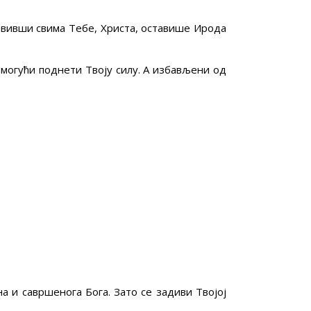
авивши свима Тебе, Христа, оставише Ирода
 могући поднети Твоју силу. А избављени од
а и савршенога Бога. Зато се задиви Твојој