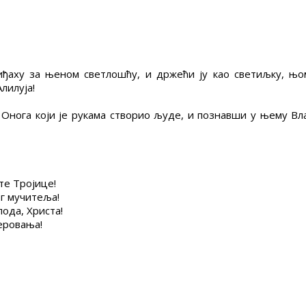
иђаху за њеном светлошћу, и држећи ју као светиљку, њо
лилуја!
Онога који је рукама створио људе, и познавши у њему Вла
те Тројице!
ог мучитеља!
пода, Христа!
еровања!