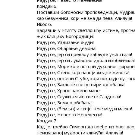
Радуј се, Невесто Неневесна!
Кондак 6.
Поставши богоносни проповедници, мудраци
као безумника, који не зна да пева: Алилуја!
Икос 6.
Засјавши у Египту светлошћу истине, прогн
њих клицаху Богородици:
Радуј се, Уздизање људи!
Радуј се, Обарање демона!
Радуј се, јер си превару заблуде уништила!
Радуј се, јер си лукавство идола изобличила!
Радуј се, Море које потопи духовног фараон
Радуј се, Стено која напоји жедне живота!
Радуј се, огњени Стубе, који показује пут он
Радуј се, Заклоне свету шири од облака!
Радуј се, Храно замено мане!
Радуј се, Служитељко свете Сладости!
Радуј се, Земљо обећана!
Радуј се, (Земљо) из које тече мед и млеко!
Радуј се, Невесто Неневесна!
Кондак 7.
Кад је требао Симеон да пређе из овог вар
неисказаној мудрости кличући: Алилуја!