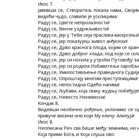
Икос 7.
Јавивши се, Створитељ показа нама, Својим
видећи чудо, славили је усклицима:
Радуј се, Цвете непролазности!
Радуј се, Венче уздржљивости!
Радуј се, јер у Теби сија праслика васкрсења!
Радуј се, јер показујеш живот анђелски!
Радуј се, Дрво краснога плода, којим се хран
Радуј се, Дрво доброг хлада, под које се скл
Радуј се, јер си носила у утроби Путовођу з
Радуј се, јер си родила Избавитеља заробљ
Радуј се, Умилостивљење праведнога Судије
Радуј се, Опроштају многим преступницима!
Радуј се, непостидна Одећо нагима!
Радуј се, Љубави, која сваку жудњу побеђује
Радуј се, Невесто Неневесна!
Кондак 8.
Видевши необично рођење, уклонимо се од 
привуче висини оне који Му кличу: Алилуја!
Икос 8.
Неописана Реч сва беше међу земнима, но 
Која прими Бога, и Која слуша ово: