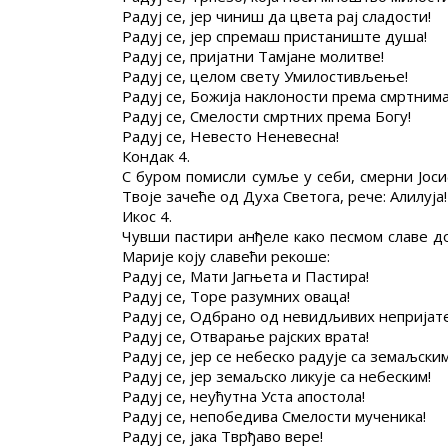
Радуј се, јер чиниш да цвета рај сладости!
Радуј се, јер спремаш пристаниште душа!
Радуј се, пријатни Тамјане молитве!
Радуј се, целом свету Умилостивљење!
Радуј се, Божија наклоности према смртнима
Радуј се, Смелости смртних према Богу!
Радуј се, Невесто Неневесна!
Кондак 4.
С буром помисли сумље у себи, смерни Јоси
Твоје зачеће од Духа Светога, рече: Алилуја!
Икос 4.
Чувши пастири анђеле како песмом славе до
Марије коју славећи рекоше:
Радуј се, Мати Јагњета и Пастира!
Радуј се, Торе разумних оваца!
Радуј се, Одбрано од невидљивих непријат
Радуј се, Отварање рајских врата!
Радуј се, јер се небеско радује са земаљским
Радуј се, јер земаљско ликује са небеским!
Радуј се, неућутна Уста апостола!
Радуј се, непобедива Смелости мученика!
Радуј се, јака Тврђаво вере!