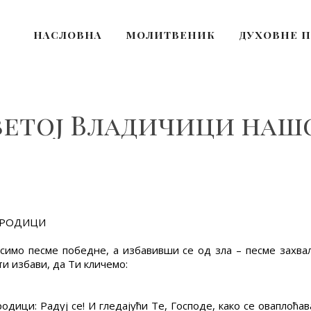
НАСЛОВНА
МОЛИТВЕНИК
ДУХОВНЕ 
ветој Владичици наш
ГОРОДИЦИ
осимо песме победне, а избавивши се од зла – песме захва
и избави, да Ти кличемо:
одици: Радуј се! И гледајући Те, Господе, како се оваплоћ