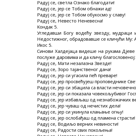
Радуј се, светла Ознако благодати!
Радуј се, јер се Тобом обнажи ад!
Радуј се, јер се Тобом обукосмо у славу!
Радуј се, Невесто Неневесна!
Кондак 5.
Угледавши Богу водећу звезду, мудраци 
Недостижног, обрадовавше се кличући Му: А
Икос 5.
Синови Халдејаца видеше на рукама Дјеве 
послуже даровима и да кличу благословеној:
Радуј се, Мати незалазна Звезде!
Радуј се, Зоро тајанственог дана!
Радуј се, јер си угасила пећ преваре!
Радуј се, јер просвећујеш проповеднике Све
Радуј се, јер си збацила са власти нечовечн
Радуј се, јер си показала човекољубивог Гос
Радуј се, јер избављаш од незнабожачких в
Радуј се, јер чуваш од нечистих дела!
Радуј се, јер си укинула клањање огњу!
Радуј се, јер ослобађаш од пламена страсти!
Радуј се, Водиљо верних невиности!
Радуј се, Радости свих покољења!