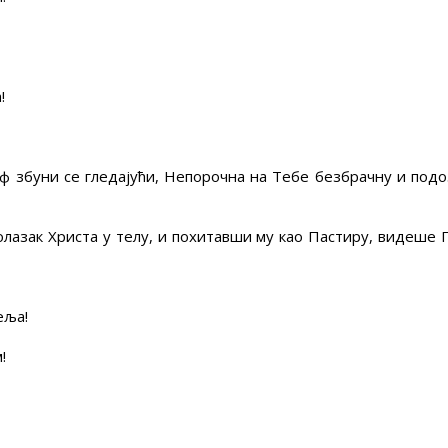
!
ф збуни се гледајући, Непорочна на Тебе безбрачну и подо
лазак Христа у телу, и похитавши му као Пастиру, видеше 
еља!
!