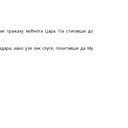
ме тражаху моћнога Цара. Па стигавши до
дара, иако узе лик слуге, похитавше да Му