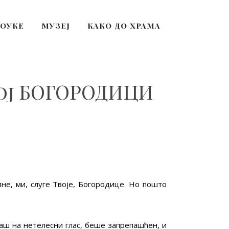
ПОУКЕ
МУЗЕЈ
КАКО ДО ХРАМА
ој БОГОРОДИЦИ
лне, ми, слуге Твоје, Богородице. Но пошто
аваш на нетелесни глас, беше запрепашћен, и