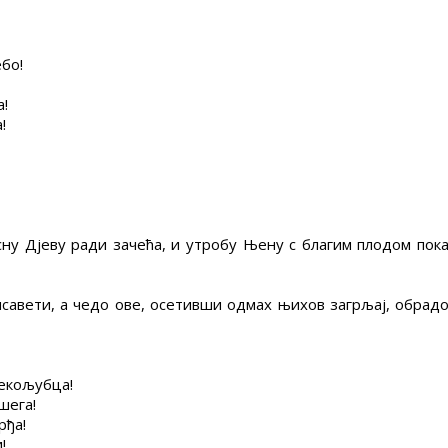
ебо!
а!
!
ну Дјеву ради зачећа, и утробу Њену с благим плодом по
исавети, а чедо ове, осетивши одмах њихов загрљај, обрадо
векољубца!
шега!
рђа!
!