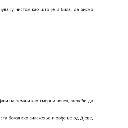
чува ју чистом као што је и била, да бисмо
јави на земљи као смерни човек, желећи да
еста божанско силажење и рођење од Дјеве,