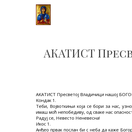
АКАТИСТ Прес
АКАТИСТ Пресветој Владичици нашој БО
Кондак 1.
Теби, Војвоткињи која се бори за нас, узн
имаш моћ непобедиву, од сваке нас опасност
Радуј се, Невесто Неневесна!
Икос 1.
Анђео првак послан би с неба да каже Богор