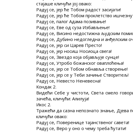
стајаше кличући јој овако:
Радуј се, јер ће Тобом радост засијати!
Радуј се, јер ће Тобом проклетство ишчезну
Радуј се, палог Адама позивање!
Радуј се, Еве од суза Избављење!
Радуј се, Висино недостижна људским поми
Радуј се, Дубино недогледна и анђелским о
Радуј се, јер си Царев Престо!
Радуј се, јер носиш Носиоца свега!
Радуј се, Звездо која објављује сунце!
Радуј се, Утробо божанског оваплоћења!
Радуј се, јер се Тобом обнавља створење!
Радуј се, јер се у Теби зачиње Створитељ!
Радуј се, Невесто Неневесна!
Кондак 2.
Видећи Себе у чистоти, Света смело говор
зачећа, кличући: Алилуја!
Икос 2.
Тражећи да сазна непознато знање, Дјева пов
кличући овако:
Радуј се, Поверенице тајанственог савета!
Радуј се, Веро у оно о чему треба ћутати!