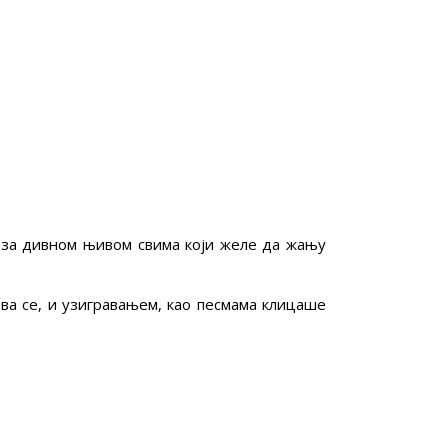
каза дивном њивом свима који желе да жању
ва се, и узигравањем, као песмама клицаше