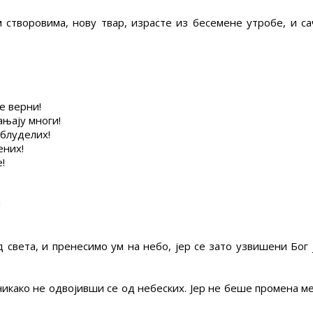
 створовима, нову твар, израсте из бесемене утробе, и са
е верни!
ањају многи!
аблуделих!
ених!
!
!
света, и пренесимо ум на небо, јер се зато узвишени Бог 
никако не одвојивши се од небеских. Јер не беше промена м