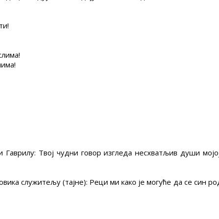
ти!
слима!
чима!
и Гаврилу: Твој чудни говор изгледа несхватљив души мојо
ика служитељу (тајне): Реци ми како је могуће да се син род