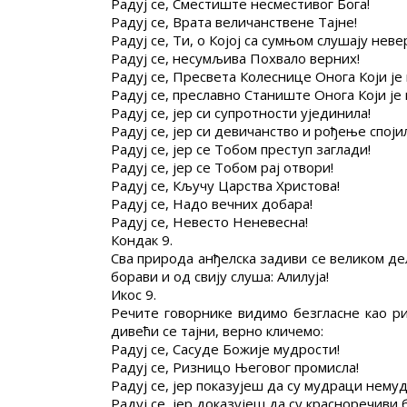
Радуј се, Сместиште несместивог Бога!
Радуј се, Врата величанствене Тајне!
Радуј се, Ти, о Којој са сумњом слушају нев
Радуј се, несумљива Похвало верних!
Радуј се, Пресвета Колеснице Онога Који је
Радуј се, преславно Станиште Онога Који је
Радуј се, јер си супротности ујединила!
Радуј се, јер си девичанство и рођење споји
Радуј се, јер се Тобом преступ заглади!
Радуј се, јер се Тобом рај отвори!
Радуј се, Кључу Царства Христова!
Радуј се, Надо вечних добара!
Радуј се, Невесто Неневесна!
Кондак 9.
Сва природа анђелска задиви се великом дел
борави и од свију слуша: Алилуја!
Икос 9.
Речите говорнике видимо безгласне као риб
дивећи се тајни, верно кличемо:
Радуј се, Сасуде Божије мудрости!
Радуј се, Ризницо Његовог промисла!
Радуј се, јер показујеш да су мудраци немуд
Радуј се, јер доказујеш да су красноречиви 