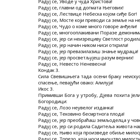
Радуј се, Уводе у чуда Христова!
Радуј се, главни од догмата Његових!
Радуј се, Лествице Небеска којом сиђе Бог!
Радуј се, Мосте који преводи са земље на н
Радуј се, Чудо о коме много говоре анђели!
Радуј се, многооплакивани Поразе демоним
Радуј се, јер си неизрециву Светлост родила
Радуј се, јер начин ником ниси открила!
Радуј се, јер превазилазиш знање мудраца!
Радуј се, јер просветљујеш разум верних!
Радуј се, Невесто Неневесна!
Кондак 3.
Сила Свевишњега тада осени браку неискус
спасење, певајући овако: Алилуја!
Икос 3.
Примивши Бога у утробу, Дјева похита Јел
Богородици:
Радуј се, Лозо неувелог изданка!
Радуј се, Тековино бесмртнога плода!
Радуј се, јер преобраћаш земљоделца у чо
Радуј се, јер си родила Садитеља живота на
Радуј се, Њиво која произведе обиље милос
Радуј се, Трпезо, која носи мноштво милости