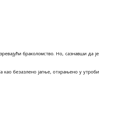
зревајући браколомство. Но, сазнавши да је
Га као безазлено јагње, отхрањено у утроби