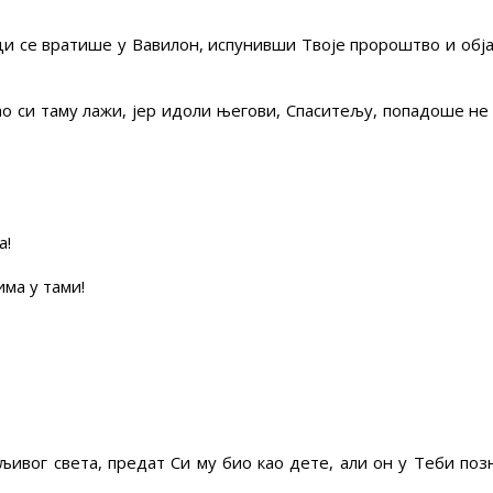
 се вратише у Вавилон, испунивши Твоје пророштво и обј
ао си таму лажи, јер идоли његови, Спаситељу, попадоше не
а!
има у тами!
љивог света, предат Си му био као дете, али он у Теби позн