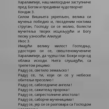
Харалампије, наш милосрдни заступниче
пред Богом и предивни чудотворче!
Кондак 3.
Силом Вишњега укрепљен, велика си
мучења победио и, гвозденим ноктима
струган, Господу си се молио, болести
мучитеља твојих исцељујући и Богу
песму узносећи: Алилуја!
Икос 3.
Имајући велику милост Господњу,
удостојио си се, свештеномучениче
Харалампије, да чујеш глас Божји који од
облака исходи. Њега слушајући, са
трепетом рецимо:
Радуј се, светило земаљско !
Радуј се, ти, који си се у небеске
обитељи преселио !
Радуј се, сабеседниче ангела !
Радуј се, сажитељу пророка !
Радуј се, сапрестолниче апостола !
Радуј се, саборче мученицима !
Радуј се, јер си се разговара са Господом