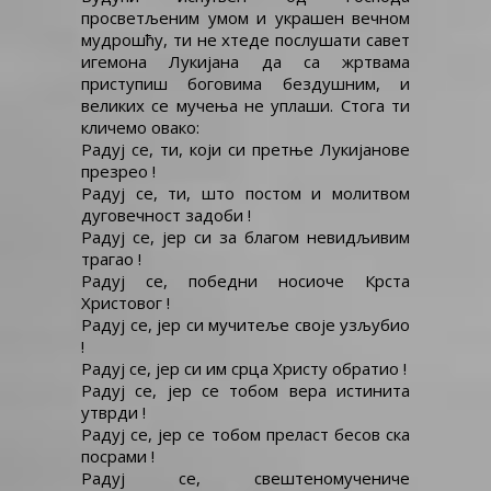
просветљеним умом и украшен вечном
мудрошћу, ти не хтеде послушати савет
игемона Лукијана да са жртвама
приступиш боговима бездушним, и
великих се мучења не уплаши. Стога ти
кличемо овако:
Радуј се, ти, који си претње Лукијанове
презрео !
Радуј се, ти, што постом и молитвом
дуговечност задоби !
Радуј се, јер си за благом невидљивим
трагао !
Радуј се, победни носиоче Крста
Христовог !
Радуј се, јер си мучитеље своје узљубио
!
Радуј се, јер си им срца Христу обратио !
Радуј се, јер се тобом вера истинита
утврди !
Радуј се, јер се тобом преласт бесов ска
посрами !
Радуј се, свештеномучениче