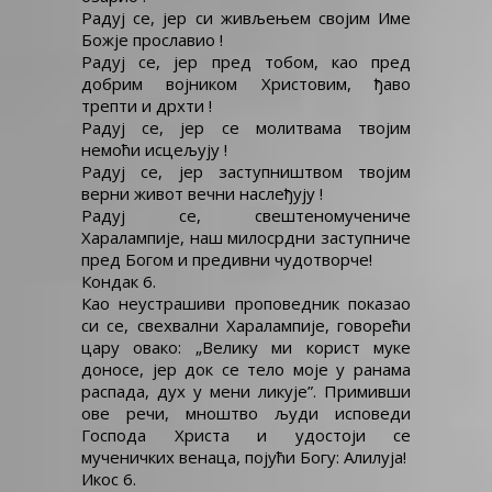
Радуј се, јер си живљењем својим Име
Божје прославио !
Радуј се, јер пред тобом, као пред
добрим војником Христовим, ђаво
трепти и дрхти !
Радуј се, јер се молитвама твојим
немоћи исцељују !
Радуј се, јер заступништвом твојим
верни живот вечни наслеђују !
Радуј се, свештеномучениче
Харалампије, наш милосрдни заступниче
пред Богом и предивни чудотворче!
Кондак 6.
Као неустрашиви проповедник показао
си се, свехвални Харалампије, говорећи
цару овако: „Велику ми корист муке
доносе, јер док се тело моје у ранама
распада, дух у мени ликује”. Примивши
ове речи, мноштво људи исповеди
Господа Христа и удостоји се
мученичких венаца, појући Богу: Алилуја!
Икос 6.