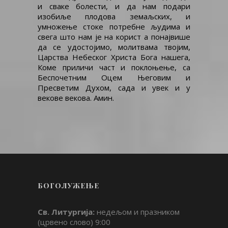
и сваке болести, и да нам подари
изобиље плодова земаљских, и
умножење стоке потребне људима и
свега што нам је на корист а понајвише
да се удостојимо, молитвама твојим,
Царства Небеског Христа Бога нашега,
Коме приличи част и поклоњење, са
Беспочетним Оцем Његовим и
Пресветим Духом, сада и увек и у
векове векова. Амин.
БОГОЛУЖЕЊЕ
Св. Литургија:
недељом и празником
(црвено слово) 9:00