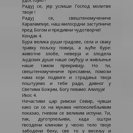
удостојио !
Радуј се, јер услиши Господ молитве
твоје !
Радуј се, свештеномучениче
Харалампије, наш милосрдни заступниче
пред Богом и предивни чудотворче!
Кондак 4.
Бура велика руши градове, села и сваку
травку пољску повија, а љуће буре:
животне злобе, неверја и злодела
људских душе наше смућују и живљење
наше тамом прекривају. Но ти,
свештеномучениче преславни, помози
нама који подвиге и страдања твоја
поштујемо и тебе ради, дивног у
Светима Божјим, Богу певамо: Алилуја!
Икос 4.
Нечастиви цар римски Севир, чувши
како си се на мукама непоколебљивим
показао, гневом се великим испуни. Ти,
пак, дуготрпељиви, када оштри
гвоздени клинови у чесно тело твоје
забодени беху, све то у весељу и