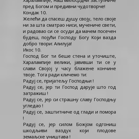
Харалампије, наш милосрдни заступниче
пред Богом и предивни чудотворче!
Кондак 10.
Желећи да спасеш душу своју, тело своје
ни за шта сматрао ниси, мучениче свети,
и радовао си се осуди да мачем посечен
будеш, појући Господу Богу Који вазда
добро твори: Алилуја!
Икос 10.
Господ Бог ти беше стена и уточиште,
Харалампије велики, јавивши ти се у
слави Својој у часу блажене кончине
твоје. Тога ради кличемо ти:
Радуј се, пријатељу Господњи !
Радуј се, јер ти Господ дарује што год
затражиш !
Радуј се, јер си страшну славу Господњу
угледао !
Радуј се, заштитниче од глади и помора
!
Радуј се, јер силом Божјом одгониш
шкодљиви ваздух који плодове
земаљске уништава !