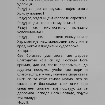
удовица !
Радуј се, јер си поукама својим многе
Христу привео !
Радуј се, узданице и крепости сиротих !
Радуј се, дивна лепото мученика !
Радуј се, многосветло огледало
човекољубља !
Радуј се, свештеномучениче
Харалампије, наш милосрдни заступниче
пред Богом и предивни чудотворче!
Кондак 9.
Све богаство ума свога, све дарове
благодатне које си од Господа Бога
примио, дао си, свети Харалампије, да
људима послуже, учећи све вери и
благочашћу, и у часу кончине своје свете
ниси се за себе самога молио, већ за
спасење и благовање свих оних који
свештени спомен твој поштују, да се
даровима Господа Бога насладе, појући
Му: Алилуја!
Икос 9.