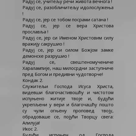
Радуј се, учитељу речи живота вечнога !
Радуј се, разобличитељу идолослужења
!
Радуј се, јер се тобом посрами сатана !
Радуј се, јер се вера Христова
прославља !
Радуј се, јер си Именом Христовим силу
вражију сакрушио !
Радуј се, јер си силом Божјом замке
демонске разрушио !
Радуј се, свештеномучениче
Харалампије, наш милосрдни заступниче
пред Богом и предивни чудотворче!
Кондак 2.
Служитељи Господа Исуса Христа,
видевши благочастивошћу и чистотом
испуњено житије твоје и, будући
укрепљени у вери и благочашћу пошто
су чули огњену проповед твоју,
обрадоваше се, појући Творцу свега:
Алилуја!
Икос 2.
Будући испуњен од Господа