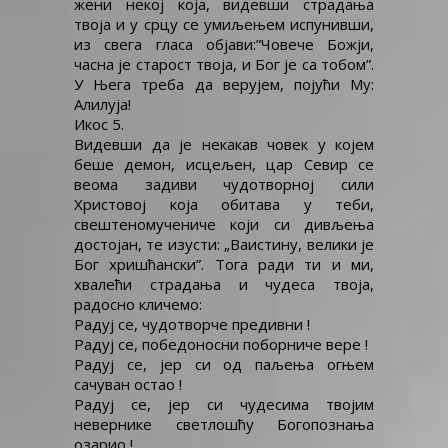
жени некој која, видевши страдања
твоја и у срцу се умиљењем испунивши,
из свега гласа објави:”Човече Божји,
часна је старост твоја, и Бог је са тобом”.
У Њега треба да верујем, појући Му:
Алилуја!
Икос 5.
Видевши да је некакав човек у којем
беше демон, исцељен, цар Севир се
веома задиви чудотворној сили
Христовој која обитава у теби,
свештеномучениче који си дивљења
достојан, те изусти: „Ваистину, велики је
Бог хришћански”. Тога ради ти и ми,
хвалећи страдања и чудеса твоја,
радосно кличемо:
Радуј се, чудотворче предивни !
Радуј се, победоносни поборниче вере !
Радуј се, јер си од паљења огњем
сачуван остао !
Радуј се, јер си чудесима твојим
невернике светлошћу Богопознања
озарио !