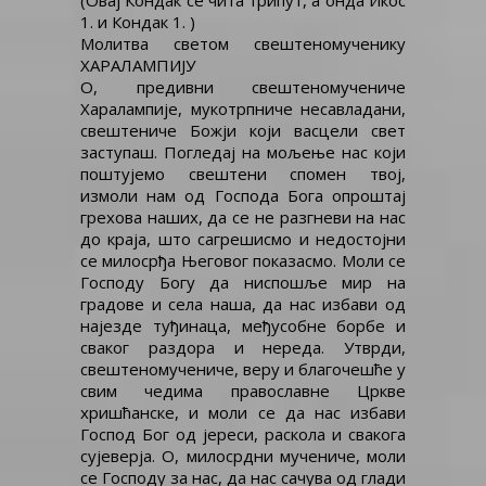
(Овај Кондак се чита трипут, а онда Икос
1. и Кондак 1. )
Молитва светом свештеномученику
ХАРАЛАМПИЈУ
О, предивни свештеномучениче
Харалампије, мукотрпниче несавладани,
свештениче Божји који васцели свет
заступаш. Погледај на мољење нас који
поштујемо свештени спомен твој,
измоли нам од Господа Бога опроштај
грехова наших, да се не разгневи на нас
до краја, што сагрешисмо и недостојни
се милосрђа Његовог показасмо. Моли се
Господу Богу да ниспошље мир на
градове и села наша, да нас избави од
најезде туђинаца, међусобне борбе и
сваког раздора и нереда. Утврди,
свештеномучениче, веру и благочешће у
свим чедима православне Цркве
хришћанске, и моли се да нас избави
Господ Бог од јереси, раскола и свакога
сујеверја. О, милосрдни мучениче, моли
се Господу за нас, да нас сачува од глади