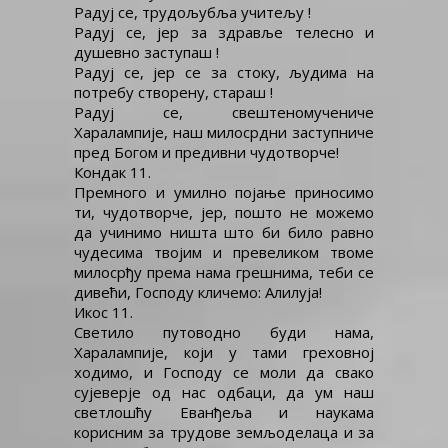
Радуј се, трудољубља учитељу !
Радуј се, јер за здравље телесно и
душевно заступаш !
Радуј се, јер се за стоку, људима на
потребу створену, стараш !
Радуј се, свештеномучениче
Харалампије, наш милосрдни заступниче
пред Богом и предивни чудотворче!
Кондак 11.
Премного и умилно појање приносимо
ти, чудотворче, јер, пошто не можемо
да учинимо ништа што би било равно
чудесима твојим и превеликом твоме
милосрђу према нама грешнима, теби се
дивећи, Господу кличемо: Алилуја!
Икос 11.
Светило путоводно буди нама,
Харалампије, који у тами греховној
ходимо, и Господу се моли да свако
сујеверје од нас одбаци, да ум наш
светлошћу Еванђеља и наукама
корисним за трудове земљоделаца и за