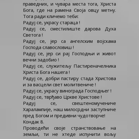
праведних, и чувара места тога, Христа
Бога, где на рамена Своја овцу метну.
Тога ради кличемо теби:
Радуј се, украсу стараца !
Радуј се, сместилиште дарова Духа
Светога !
Радуј се, јер са ангелским војскама
Господа славословиш !
Радуј се, јер си рај Господњи и живот
вечни задобио !
Радуј се, служитељу Пастиреначелника
Христа Бога нашега !
Радуј се, добри пастиру стада Христова
и за васцели свет молитвениче !
Радуј се, украсу винограда Господњег !
Радуј се, тврђаво Цркве Христове !
Радуј се, свештеномучениче
Харалампије, наш милосрдни заступниче
пред Богом и предивни чудотворче!
Кондак 8.
Проводећи своје странствовање на
земљи, ти не хтеде испунити вољу