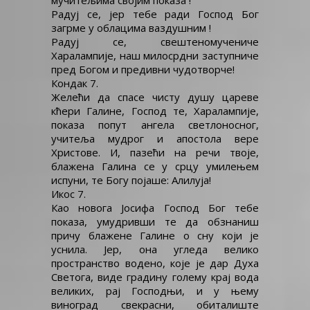
мучитељима својим показа !
Радуј се, јер тебе ради Господ Бог
загрме у облацима ваздушним !
Радуј се, свештеномучениче
Харалампије, наш милосрдни заступниче
пред Богом и предивни чудотворче!
Кондак 7.
Желећи да спасе чисту душу цареве
кћери Галине, Господ те, Харалампије,
показа попут ангела светлоносног,
учитеља мудрог и апостола вере
Христове. И, пазећи на речи твоје,
блажена Галина се у срцу умилењем
испуни, те Богу појаше: Алилуја!
Икос 7.
Као новога Јосифа Господ Бог тебе
показа, умудривши те да обзнаниш
причу блажене Галине о сну који је
уснила. Јер, она угледа велико
пространство водено, које је дар Духа
Светога, виде градину голему крај вода
великих, рај Господњи, и у њему
виноград свекрасни, обиталиште