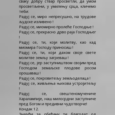
сваку добру ствар просветли, да умом
просветљени, у умилењу срца, кличемо
теби:
Радуј се, миро непресушно, на трудове
људске изливено !
Радуј се, миомирно пролеће Господње !
Радуј се, прекрасно дрво раја Господњег
!
Радуј се, ти, који молитву, као кад
миомира Господу приносиш !
Радуј се, ти, који дахом своје свете
молитве земљу загреваш !
Радуј се, јер заступништвом својим пред
Господом земаљске плодове росом
орошаваш !
Радуј се, покровитељу земљоделаца !
Радуј се, живљења њихова устројитељу
!
Радуј се, свештеномучениче
Харалампије, наш милосрдни заступниче
пред Богом и предивни чудотворче!
Кондак 12.
Знајући за обећану ти благодат од