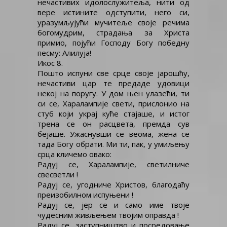
нечастивих идолослужитеља, нити од
вере истините одступити, него си,
уразумљујући мучитеље своје речима
богомудрим, страдања за Христа
примио, појући Господу Богу победну
песму: Алилуја!
Икос 8.
Пошто испуни све срце своје јарошћу,
нечастиви цар те предаде удовици
некој на поругу. У дом њен улазећи, ти
си се, Харалампије свети, прислонио на
стуб који украј куће стајаше, и истог
трена се он расцвета, премда сув
бејаше. Ужаснувши се веома, жена се
тада Богу обрати. Ми ти, пак, у умиљењу
срца кличемо овако:
Радуј се, Харалампије, светилниче
свесветли !
Радуј се, угодниче Христов, благодаћу
преизобилном испуњени !
Радуј се, јер се и само име твоје
чудесним живљењем твојим оправда !
Радуј се, заступништво и посредовање