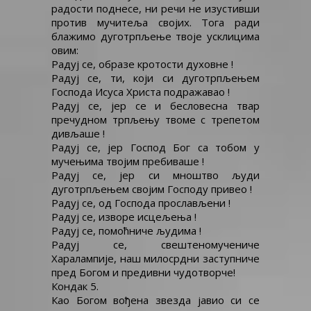
радости поднесе, ни речи не изустивши
против мучитеља својих. Тога ради
блажимо дуготрпљење твоје усклицима
овим:
Радуј се, образе кротости духовне !
Радуј се, ти, који си дуготрпљењем
Господа Исуса Христа подражавао !
Радуј се, јер се и бесловесна твар
пречудном трпљењу твоме с трепетом
дивљаше !
Радуј се, јер Господ Бог са тобом у
мучењима твојим пребиваше !
Радуј се, јер си мноштво људи
дуготрпљењем својим Господу привео !
Радуј се, од Господа прослављени !
Радуј се, изворе исцељења !
Радуј се, помоћниче људима !
Радуј се, свештеномучениче
Харалампије, наш милосрдни заступниче
пред Богом и предивни чудотворче!
Кондак 5.
Као Богом вођена звезда јавио си се