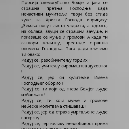
Просија свемогућство Божје и јави се
страшна претња Господња када
нечастиви мучитељи твоји без стида
хуле на Христа Господа изрицаху:
„Земља попут листа уздрхта, а одозго,
из облака, звуци се страшни зачуше, и
показаше се муње и громови. А када ти
сатвори молитву, престаде страшна
опомена Господња. Тога ради кличемо
ти овако:
Радуј се, разобичитељу гордих !
Радуј се, учитељу сиромаштва духовног
!
Радуј се, јер си хулитеље Имена
Господњег оборио !
Радуј се, ти који од гнева Божјег људе
избављаш !
Радуј се, ти који муње и громове
небеске молитвама стишаваш !
Радуј се, јер од страха умртвљене људе
васкрсну !
Радуј се, јер велику незлобивост према