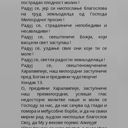
пострадао плодност молио !
Радуј се, јер си ниспослање благослова
на труд земљоделца од Господа
Милосрдног просио !
Радуј се, страдалниче непобедиви и
несавладиви !
Радуј се, свештениче Божји, који
васцели свет заступаш !
Радуј се, уздање свих они који ти се
моле !
Радуј се, светла радости земљоделаца !
Радуј се, свештеномучениче
Харалампије, наш милосрдни заступниче
пред Богом и предивни чудотворче!
Кондак 13.
О, предивни Харалампије, заступниче
наш премилосрдни, услиши глас
недостојне молитве наше и моли се
Господу за нас, да нас сачува од глади и
помора и међусобне борбе, и да на сваки
мирни рад људски ниспошље благослов
Свој, да Му у векове појемо: Алилуја!