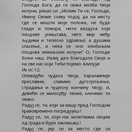
Господа Бога, да се свака молба твоја
испуни, рекао си: „Молим Ти се, Господе,
Имену Своме славу подај; да на месту
где се мошти моје положе, не буде
глади и помора, нити ваздуха који
плодове уништава, него мир међу
људима и телесно здравље, а душама
спасење, и нека се оно изобиљем
плодова земаљских испуни”. О, Господе
Боже наш. Излиј део благодати Своје и
на све нас који Теби појемо: Алилуја!
Ик ос 12.
Опевајући чудеса твоја, Харалампије
преславни, славимо дуготрпљење,
страдања и чудесну кончину твоју, и,
дивећи се милосрђу твоме, кличемо ти
овако:
Радуј се, ти, који за кишу пред Господом
правовремено посредујеш !
Радуј се, ти, који нас молитвама својим
од града и буре заклањаш !
Радуј се, јер си за место где си