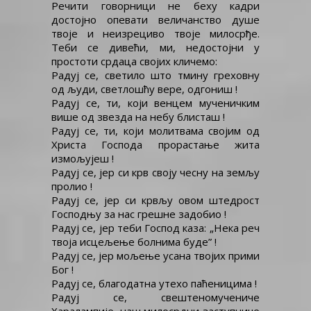
Речити говорници не беху кадри
достојно опевати величанство душе
твоје и неизрециво твоје милосрђе.
Теби се дивећи, ми, недостојни у
простоти срдаца својих кличемо:
Радуј се, светило што тмину греховну
од људи, светлошћу вере, одгониш !
Радуј се, ти, који венцем мученичким
више од звезда на небу блисташ !
Радуј се, ти, који молитвама својим од
Христа Господа прорастање жита
измољујеш !
Радуј се, јер си крв своју чесну на земљу
пролио !
Радуј се, јер си крвљу овом штедрост
Господњу за нас грешне задобио !
Радуј се, јер теби Господ каза: „Нека реч
твоја исцељење болнима буде” !
Радуј се, јер мољење усана твојих прими
Бог !
Радуј се, благодатна утехо паћеницима !
Радуј се, свештеномучениче