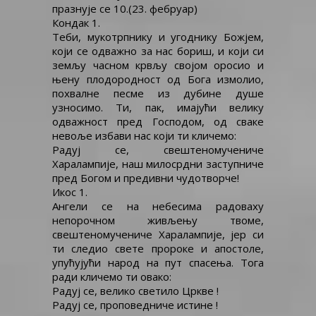
празнује се 10.(23. фебруар)
свештеномученику ХАРАЛАМПИЈУ
Кондак 1.
Теби, мукотрпнику и угоднику Божјем,
који се одважно за нас бориш, и који си
земљу часном крвљу својом оросио и
њену плодородност од Бога измолио,
похвалне песме из дубине душе
узносимо. Ти, пак, имајући велику
одважност пред Господом, од сваке
невоље избави нас који ти кличемо:
Радуј се, свештеномучениче
Харалампије, наш милосрдни заступниче
пред Богом и предивни чудотворче!
Икос 1.
Ангели се на небесима радоваху
непорочном живљењу твоме,
свештеномучениче Харалампије, јер си
ти следио свете пророке и апостоле,
упућујући народ на пут спасења. Тога
ради кличемо ти овако:
Радуј се, велико светило Цркве !
Радуј се, проповедниче истине !