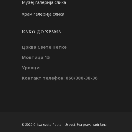
Музеј галерија слика
Храм галерија слика
КАКО ДО ХРАМА
Црква Свете Петке
Мовтица 15
Уровци
Контакт телефон: 060/380-38-36
© 2020 Crkva svete Petke - Urovci. Sva prava zadržana