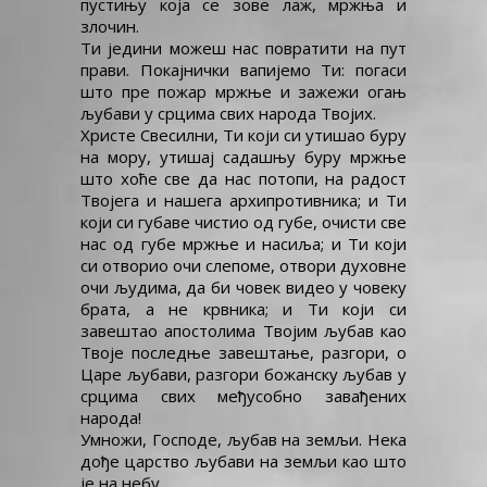
пустињу која се зове лаж, мржња и
злочин.
Ти једини можеш нас повратити на пут
прави. Покајнички вапијемо Ти: погаси
што пре пожар мржње и зажежи огањ
љубави у срцима свих народа Твојих.
Христе Свесилни, Ти који си утишао буру
на мору, утишај садашњу буру мржње
што хоће све да нас потопи, на радост
Твојега и нашега архипротивника; и Ти
који си губаве чистио од губе, очисти све
нас од губе мржње и насиља; и Ти који
си отворио очи слепоме, отвори духовне
очи људима, да би човек видео у човеку
брата, а не крвника; и Ти који си
завештао апостолима Твојим љубав као
Твоје последње завештање, разгори, о
Царе љубави, разгори божанску љубав у
срцима свих међусобно завађених
народа!
Умножи, Господе, љубав на земљи. Нека
дође царство љубави на земљи као што
је на небу.