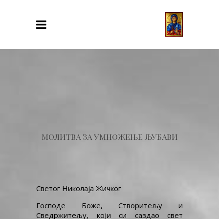
МОЛИТВА ЗА УМНОЖЕЊЕ ЉУБАВИ
Светог Николаја Жичког
Господе Боже, Створитељу и
Сведржитељу, који си саздао свет