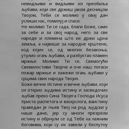
невидљиви и видљиви из преобиља
љубави, који све држиш јаком десницом
Твојом, Теби се молимо у овај дан
услиши нас, помилуј и спаси.
Не молимо Ти се сада, благи Боже, само
за себе и за свој народ, него за све
народе и племена што их држи црна
земља, а највише за народне крштене,
код којих се, од многих безакоња,
утулио огањ љубави, а разбуктао пламен
мржње. Молимо Ти се, Свемогући
Свемилостиви Творче и оче наш: погаси
пожар мржње и зажежи огањ љубави у
срцима свих народа Твојих.
Боже вечне Истине и вечне љубави, који
си открио људима истину и засведочио
љубав преко Сина Твојега Господа Исуса
Христа распетога и васкрслога, ваистину
праведан је гњев Твој на род људски у
наше дане, јер су многи презрели
истину и обрнули се од Тебе ка лажним
боговима, који су их завели у беспутну