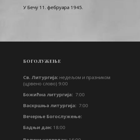
У Бечу 11. фебруара 1945.
БОГОЛУЖЕЊЕ
Св. Литургија:
недељом и празником
(црвено слово) 9:00
Божићна литургија:
7:00
Васкршња литургија:
7:00
Вечерње Богослужење:
Бадњи дан:
18:00
Велики четвртак:
16:00