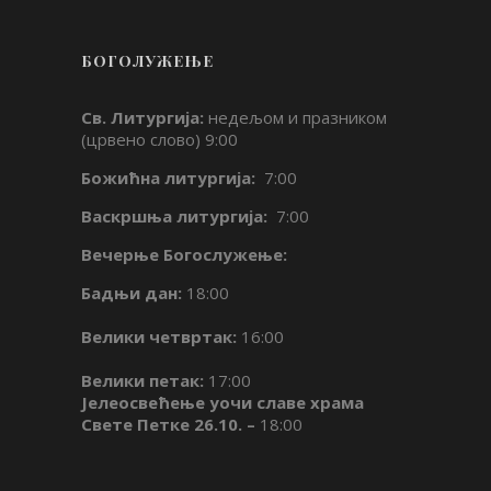
БОГОЛУЖЕЊЕ
Св. Литургија:
недељом и празником
(црвено слово) 9:00
Божићна литургија:
7:00
Васкршња литургија:
7:00
Вечерње Богослужење:
Бадњи дан:
18:00
Велики четвртак:
16:00
Велики петак:
17:00
Јелеосвећење уочи славе храма
Свете Петке 26.10. –
18:00