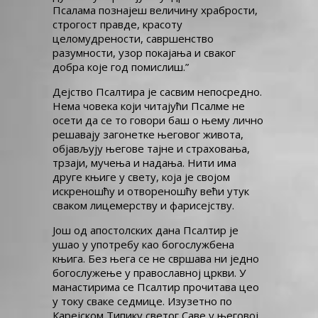
Псалама познајеш величину храбрости,
строгост правде, красоту
целомудрености, савршенство
разумности, узор покајања и сваког
добра које год помислиш.”
Дејство Псалтира је сасвим непосредно.
Нема човека који читајући Псалме не
осети да се то говори баш о њему лично
решавају загонетке његовог живота,
објављују његове тајне и страховања,
трзаји, мучења и надања. Нити има
друге књиге у свету, која је својом
искреношћу и отвореношћу већи утук
сваком лицемерству и фарисејству.
Још од апостолских дана Псалтир је
ушао у употребу као богослужбена
књига. Без њега се не свршава ни једно
богослужење у православној цркви. У
манастирима се Псалтир прочитава цео
у току сваке седмице. Изузетно по
Карејском Типику светог Саве у његовој