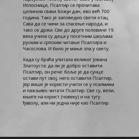
Испосници, Псалтир се прочитава
целином сваки Божји дан, ево већ 700
година. Тако је заповедио свети отац
Сава да се чини за спасење народа, и
тако се држи. Све до друге половине 19.
века учила су деца у посетним школама
руским и српским читање Псалтира и
Часослова. И било је мање зла у свету.
Када су браћа упитала великог Јована
Златоуста: да ли је добро оставити
Псалтир, он рече: боље је да сунце
остави пут свој, него оставити Псалтир,
јер више је користи учити се у псалмима
и пажљиво читати Псалтир. Све су, вели,
књиге на корист (човеку) и на тугу
ђаволу, али ни једна није као Псалтир.