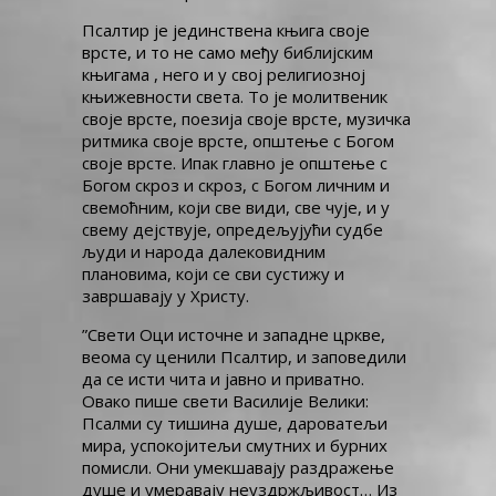
Псалтир је јединствена књига своје
врсте, и то не само међу библијским
књигама , него и у свој религиозној
књижевности света. То је молитвеник
своје врсте, поезија своје врсте, музичка
ритмика своје врсте, општење с Богом
своје врсте. Ипак главно је општење с
Богом скроз и скроз, с Богом личним и
свемоћним, који све види, све чује, и у
свему дејствује, опредељујући судбе
људи и народа далековидним
плановима, који се сви сустижу и
завршавају у Христу.
”Свети Оци источне и западне цркве,
веома су ценили Псалтир, и заповедили
да се исти чита и јавно и приватно.
Овако пише свети Василије Велики:
Псалми су тишина душе, дароватељи
мира, успокојитељи смутних и бурних
помисли. Они умекшавају раздражење
душе и умеравају неуздржљивост… Из