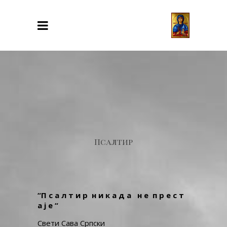
Псалтир
“
П с а л т и р н и к а д а н е п р е с т
а ј е
“
Свети Сава Српски