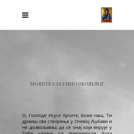
МОЛИТВА ЗА УМНО ОБОЛЕЛОГ
О, Господе Исусе Хрсите, Боже наш, Ти
држиш сва створења у Очевој Љубави и
не дозвољаваш да се онај који верује у
Тебе удаљи од присутности Духа