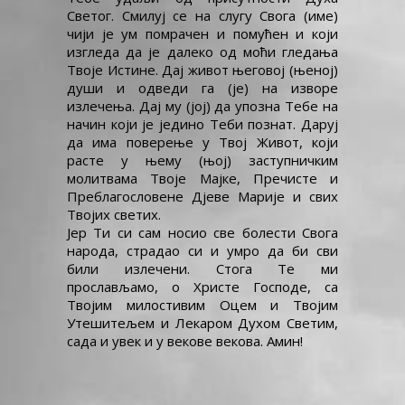
Светог. Смилуј се на слугу Свога (име)
ЧОВЕКА
чији је ум помрачен и помућен и који
изгледа да је далеко од моћи гледања
Твоје Истине. Дај живот његовој (њеној)
души и одведи га (је) на изворе
излечења. Дај му (јој) да упозна Тебе на
начин који је једино Теби познат. Даруј
да има поверење у Твој Живот, који
расте у њему (њој) заступничким
молитвама Твоје Мајке, Пречисте и
Преблагословене Дјеве Марије и свих
Твојих светих.
Јер Ти си сам носио све болести Свога
народа, страдао си и умро да би сви
били излечени. Стога Те ми
прослављамо, о Христе Господе, са
Твојим милостивим Оцем и Твојим
Утешитељем и Лекаром Духом Светим,
сада и увек и у векове векова. Амин!