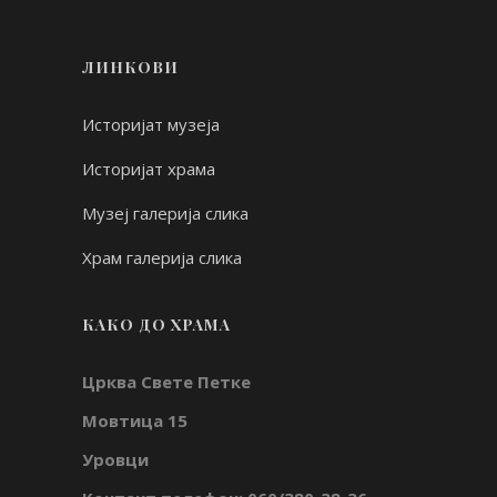
ЛИНКОВИ
Историјат музеја
Историјат храма
Музеј галерија слика
Храм галерија слика
КАКО ДО ХРАМА
Црква Свете Петке
Мовтица 15
Уровци