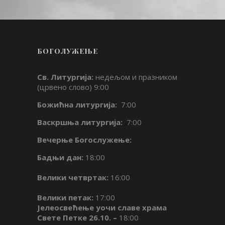
БОГОЛУЖЕЊЕ
Св. Литургија:
недељом и празником
(црвено слово) 9:00
Божићна литургија:
7:00
Васкршња литургија:
7:00
Вечерње Богослужење:
Бадњи дан:
18:00
Велики четвртак:
16:00
Велики петак:
17:00
Јелеосвећење уочи славе храма
Свете Петке 26.10. –
18:00