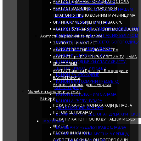
АКАТИСТ ДВАНАЕСТОРИЦИ АПОСТОЛА
КАНОН РАСПЕЋУ ГОСПОДЊЕМ
АКАТИСТ ВАСИЛИЈУ, ТРОФИМУ И
КАНОН ПРЕСЛАТКОМ ГОСПОДУ НАШЕМ
ТЕРАПОНТУ ПРЕПОДОБНИМ МУЧЕНИЦИМА
ИСУСУ ХРИСТУ
ОПТИНСКИМ, УБИЈЕНИМ НА ВАСКРС
КАНОН ПРЕСВЕТОЈ ТРОЈИЦИ
КАНОН ПРЕПОДОБНОМ ПЕТРУ КОРИШКОМ
АКАТИСТ блаженој МАТРОНИ МОСКОВСКОЈ
КАНОН ПРЕПОДОБНОМ ПАЈСИЈУ ВЕЛИКОМ
Акатисти за различите прилике
КАНОН ПОКАЈНИ ПРЕСВЕТОЈ БОГОРОДИЦИ
ЗАУПОКОЈНИ АКАТИСТ
КАНОН ПОБЕДИТЕЉУ СМРТИ
АКАТИСТ ПРОТИВ ЧЕДОМОРСТВА
КАНОН КРСТУ ХРИСТОВОМ
АКАТИСТ пре ПРИЧЕШЋА СВЕТИМ ТАЈНАМА
КАНОН ЗАЈЕДНИЧКИ СПАСУ ХРИСТУ,
ХРИСТОВИМ
СВЕТОМ СИМЕОНУ И САВИ
АКАТИСТ икони Пресвете Богородице
КАНОН ЗА УПОКОЈЕНЕ
ВАСПИТАЊЕ-a
КАНОН БЛАГОДАРНИ ПРЕСВЕТОЈ
Акатист за покој душа умрлих
БОГОРОДИЦИ
Молебни канони и службе
КАНОН БЕСТЕЛЕСНИМ СИЛАМА
Канони
КАНОН АНЂЕЛУ ЧУВАРУ
ПОКАЈНИ КАНОН МОНАХА КОЈИ ЈЕ ПАО, А
ДВА БОЖИЋНА КАНОНА
ПОТОМ СЕ ПОКАЈАО
ВЕЛИКИ КАНОН СВEТОГ АНДРЕЈА КРИТСКОГ
ПОКАЈНИ КАНОН ГОСПОДУ НАШЕМ ИСУСУ
Молебани
ХРИСТУ
МОЛЕБАН У НЕДЕЉУ ПРАВОСЛАВЉА
ПАСХАЛНИ КАНОН
МОЛЕБАН СВЕТОМ АРСЕНИЈУ СРЕМЦУ,
ЉУБОСТИЊСКИ КАНОН БОГОРОДИЦИ
АРХИЕПИСКОПУ СРПСКОМ