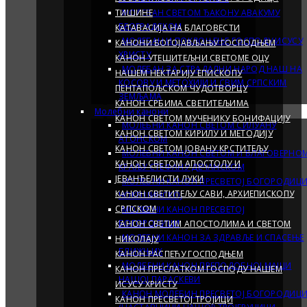
ТИШИНЕ
МОЛЕБАН СВETOM ЂАКОНУ АВАКУМУ
БЕОГРАДСКОМ
КАТАВАСИЈА НА БЛАГОВЕСТИ
МОЛЕБАН И ПОКЛОЊЕЊЕ ГОСПОДУ ИСУСУ
КАНОНИ БОГОЈАВЉАЊУ ГОСПОДЊЕМ
ХРИСТУ
КАНОН УТЕШИТЕЉНИ СВЕТОМЕ ОЦУ
МОЛЕБАН ЗА СТРАДАЛНИ НАРОД НАШ НА
НАШЕМ НЕКТАРИЈУ ЕПИСКОПУ
КОСОВУ И МЕТОХИЈИ И СВИМ СРПСКИМ
ПЕНТАПОЉСКОМ ЧУДОТВОРЦУ
ЗЕМЉАМА
КАНОН СРБИМА СВЕТИТЕЉИМА
Молебни канони
КАНОН СВЕТОМ МУЧЕНИКУ БОНИФАЦИЈУ
МОЛЕБНИ КАНОН СВЕТОМ СИЛУАНУ
КАНОН СВЕТОМ КИРИЛУ И МЕТОДИЈУ
АТОНСКОМ
КАНОН СВЕТОМ ЈОВАНУ КРСТИТЕЉУ
МОЛЕБНИ КАНОН СВЕТОМ И БЛАГОВЕРНО
КАНОН СВЕТОМ АПОСТОЛУ И
КРАЉУ СТЕФАНУ ДЕЧАНСКОМ
ЈЕВАНЂЕЛИСТИ ЛУКИ
МОЛЕБНИ КАНОН ПРЕСВЕТОЈ БОГОРОДИЦ
КАНОН СВЕТИТЕЉУ САВИ, АРХИЕПИСКОПУ
ЧОКЕШИНСКОЈ
СРПСКОМ
МОЛЕБНИ КАНОН ПРЕСВЕТОЈ
БОГОРОДИЦИ
КАНОН СВЕТИМ АПОСТОЛИМА И СВЕТОМ
МОЛЕБНИ КАНОН ЗА ЗДРАВЉЕ И СПАСЕЊЕ
НИКОЛАЈУ
БЛИЖЊИХ
КАНОН РАСПЕЋУ ГОСПОДЊЕМ
МОЛБЕНИ КАНОН ПРЕПОДОБНОЈ МАЈЦИ
КАНОН ПРЕСЛАТКОМ ГОСПОДУ НАШЕМ
НАШОЈ ПАРАСКЕВИ
ИСУСУ ХРИСТУ
КАНОН МОЛЕБИН ПРЕСВЕТОЈ БОГОРОДИЦ
КАНОН ПРЕСВЕТОЈ ТРОЈИЦИ