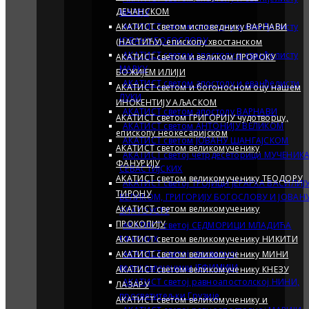
ДЕЧАНСКОМ
МАТЕЈУ
АКАТИСТ светом исповеднику ВАРНАВИ
АКАТИСТ светом апостолу и еванђелисту
ЈОВАНУ БОГОСЛОВУ
(НАСТИЋУ), епископу хвостанском
АКАТИСТ светом апостолу и еванђелисту
АКАТИСТ светом и великом ПРОРОКУ
MАРКУ
БОЖИЈЕМ ИЛИЈИ
АКАТИСТ светом апостолу и еванђелисти
АКАТИСТ светом и богоносном оцу нашем
ЛУКИ
ИНОКЕНТИЈУ АЉАСКОМ
АКАТИСТ светом апостолу ВАРНАВИ
АКАТИСТ светом ГРИГОРИЈУ чудотворцу,
АКАТИСТ светом АНТОНИЈУ ВЕЛИКОМ
епископу неокесаријском
АКАТИСТ светом JОВАНУ ШАНГАЈСКОМ
АКАТИСТ светом великомученику
АКАТИСТ светој четрдесеторици МУЧЕНИК
ФАНУРИЈУ
СЕВАСТИЈСКИХ
АКАТИСТ светом великомученику ТЕОДОРУ
АКАТИСТ светој ТРОЈИЦИ ЈЕРАРХА ВАСИЛИЈ
ТИРОНУ
ВЕЛИКОМ, ГРИГОРИЈУ БОГОСЛОВУ И ЈОВАН
АКАТИСТ светом великомученику
ЗЛАТОУСТУ
ПРОКОПИЈУ
АКАТИСТ светој СЕДМОРИЦИ МЛАДИЋА
АКАТИСТ светом великомученику НИКИТИ
ЕФЕСКИХ
АКАТИСТ светој свехвалној
АКАТИСТ светом великомученику МИНИ
великомученици ЈЕФИМИЈИ
АКАТИСТ светом великомученику КНЕЗУ
АКАТИСТ светој равноапостолској НИНИ,
ЛАЗАРУ
просветитељки Грузије
АКАТИСТ светом великомученику и