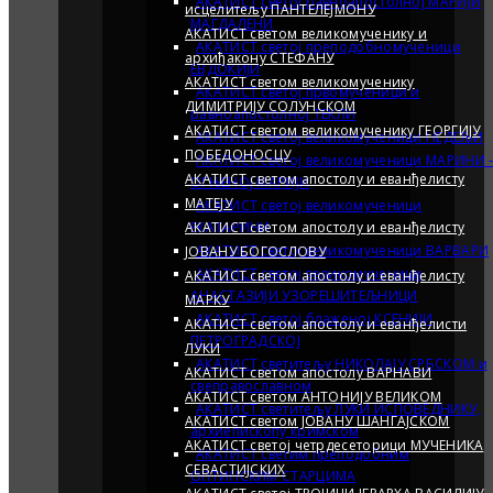
АКАТИСТ светој равноапостолној МАРИЈИ
исцелитељу ПАНТЕЛЕЈМОНУ
МАГДАЛEНИ
АКАТИСТ светом великомученику и
АКАТИСТ светој преподобномученици
архиђакону СТЕФАНУ
ЕВДОКИЈИ
АКАТИСТ светом великомученику
АКАТИСТ светој првомученици и
ДИМИТРИЈУ СОЛУНСКОМ
равноапостолној ТЕКЛИ
АКАТИСТ светом великомученику ГЕОРГИЈУ
АКАТИСТ светој великомученици НЕДEЉИ
ПОБЕДОНОСЦУ
АКАТИСТ светој великомученици МАРИНИ 
АКАТИСТ светом апостолу и еванђелисту
ОГЊЕНОЈ МАРИЈИ
МАТЕЈУ
АКАТИСТ светој великомученици
АКАТИСТ светом апостолу и еванђелисту
ЕКАТАРИНИ
АКАТИСТ светој великомученици ВАРВАРИ
ЈОВАНУ БОГОСЛОВУ
АКАТИСТ светој великомученици
АКАТИСТ светом апостолу и еванђелисту
АНАСТАЗИЈИ УЗОРЕШИТЕЉНИЦИ
MАРКУ
АКАТИСТ светој блаженој КСЕНИЈИ
АКАТИСТ светом апостолу и еванђелисти
ПЕТРОГРАДСКОЈ
ЛУКИ
АКАТИСТ светитељу НИКОЛАЈУ СРБСКОМ и
АКАТИСТ светом апостолу ВАРНАВИ
свеправославном
АКАТИСТ светом АНТОНИЈУ ВЕЛИКОМ
АКАТИСТ светитељу ЛУКИ ИСПОВЕДНИКУ,
АКАТИСТ светом JОВАНУ ШАНГАЈСКОМ
архиепископу кримском
АКАТИСТ светој четрдесеторици МУЧЕНИКА
АКАТИСТ светим преподобним
СЕВАСТИЈСКИХ
ОПТИНСКИМ СТАРЦИМА