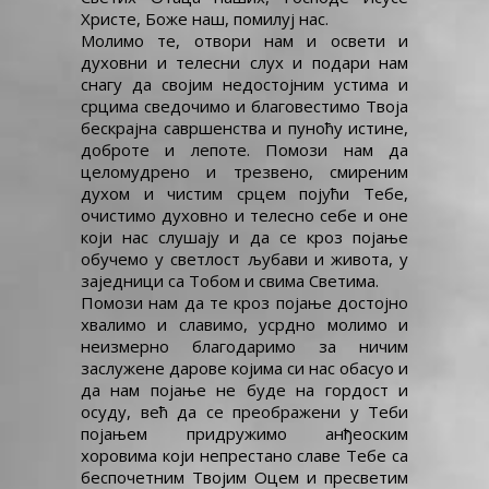
Христе, Боже наш, помилуј нас.
Молимо те, отвори нам и освети и
духовни и телесни слух и подари нам
снагу да својим недостојним устима и
срцима сведочимо и благовестимо Твоја
бескрајна савршенства и пуноћу истине,
доброте и лепоте. Помози нам да
целомудрено и трезвено, смиреним
духом и чистим срцем појући Тебе,
очистимо духовно и телесно себе и оне
који нас слушају и да се кроз појање
обучемо у светлост љубави и живота, у
заједници са Тобом и свима Светима.
Помози нам да те кроз појање достојно
хвалимо и славимо, усрдно молимо и
неизмерно благодаримо за ничим
заслужене дарове којима си нас обасуо и
да нам појање не буде на гордост и
осуду, већ да се преображени у Теби
појањем придружимо анђеоским
хоровима који непрестано славе Тебе са
беспочетним Твојим Оцем и пресветим