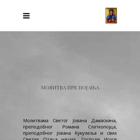
МОЛИТВА ПРЕ ПОЈАЊА
Молитвама Светог Јована Дамаскина,
преподобног Романа Слаткопојца,
преподобног Јована Кукузеља и свих
Светих Отаца наших, Господе Исусе