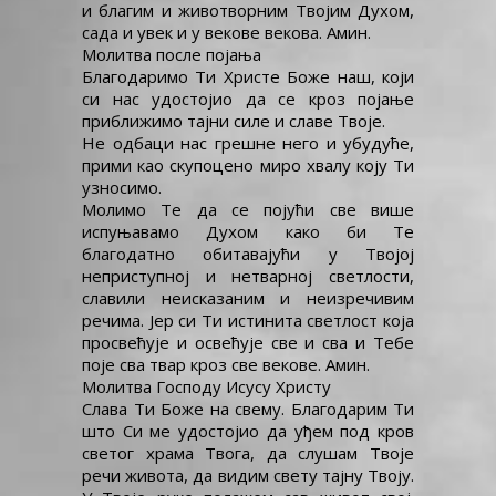
и благим и животворним Твојим Духом,
сада и увек и у векове векова. Амин.
Молитва после појања
Благодаримо Ти Христе Боже наш, који
си нас удостојио да се кроз појање
приближимо тајни силе и славе Твоје.
Не одбаци нас грешне него и убудуће,
прими као скупоцено миро хвалу коју Ти
узносимо.
Молимо Те да се појући све више
испуњавамо Духом како би Те
благодатно обитавајући у Твојој
неприступној и нетварној светлости,
славили неисказаним и неизречивим
речима. Јер си Ти истинита светлост која
просвећује и освећује све и сва и Тебе
поје сва твар кроз све векове. Амин.
Молитва Господу Исусу Христу
Слава Ти Боже на свему. Благодарим Ти
што Си ме удостојио да уђем под кров
светог храма Твога, да слушам Твоје
речи живота, да видим свету тајну Твоју.