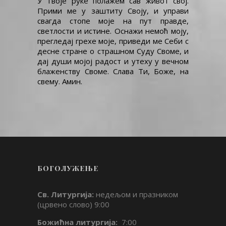
У Твоје руке полажем сав живот свој.
Прими ме у заштиту Своју, и управи
свагда стопе моје на пут правде,
светлости и истине. Оснажи немоћ моју,
прегледај грехе моје, приведи ме Себи с
десне стране о страшном Суду Своме, и
дај души мојој радост и утеху у вечном
блаженству Своме. Слава Ти, Боже, на
свему. Амин.
БОГОЛУЖЕЊЕ
Св. Литургија:
недељом и празником
(црвено слово) 9:00
Божићна литургија:
7:00