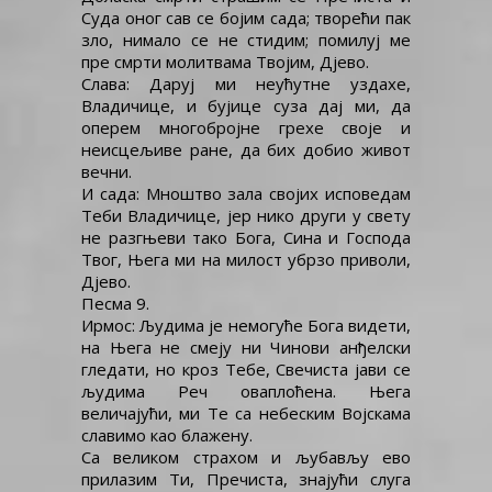
Суда оног сав се бојим сада; творећи пак
зло, нимало се не стидим; помилуј ме
пре смрти молитвама Твојим, Дјево.
Слава: Даруј ми неућутне уздахе,
Владичице, и бујице суза дај ми, да
оперем многобројне грехе своје и
неисцељиве ране, да бих добио живот
вечни.
И сада: Мноштво зала својих исповедам
Теби Владичице, јер нико други у свету
не разгњеви тако Бога, Сина и Господа
Твог, Њега ми на милост убрзо приволи,
Дјево.
Песма 9.
Ирмос: Људима је немогуће Бога видети,
на Њега не смеју ни Чинови анђелски
гледати, но кроз Тебе, Свечиста јави се
људима Реч оваплоћена. Њега
величајући, ми Те са небеским Војскама
славимо као блажену.
Са великом страхом и љубављу ево
прилазим Ти, Пречиста, знајући слуга