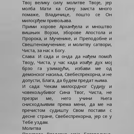
Твој велику силу молитве Твоје, јер
молба Мати ка Сину заиста много
помаже, Владичице, пошто се Он
милосрђем привољава.
Прими хорове Арханђела и мноштво
вишњих Војски, зборове Апостола и
Пророка, и Мученике, и Преподобне и
Свештеномученике; и молитву сатвори,
Чиста, за нас к Богу.
Слава: И сада и онда да нађем помоћ
Твоју, Чиста, у час када изађе дух мој
брзо га узимајући, избави ме од
демонског насиља, Свебеспрекорна, и не
допусти, Блага, да будем предат њима.
И сада: Чекам милосрдног Судију и
човекољубивог Сина Твог, Чиста, не
презри ме, него учини Њега
снисходљивим према мени, да ме на
пречистом судишту Свом постави с
десне стране, Свебеспрекорна, јер се у
Тебе уздам.
Молитва