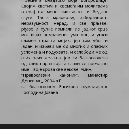
Пресвета Владарко моја Богородице,
Својим светим и свемоћним молитвама
отерај од мене ништавног и бедног
слуге Твога мрзовољу, заборавност,
неразумност, нерад, и све прљаве,
рђаве и хулне помисли из јадног срца
мог и из помраченог ума мог, и угаси
пламен страсти мојих, јер сам убог и
јадан; и избави ме од многих и опасних
успомена и подухвата, и ослободи ме од
свих злих делања, јер си благословена
од свих нараштаја и слави се пречасно
име Твоје кроза све векове. Амин.
”Православни каноник”, манастир
Денковац, 2004.л.Г.
са благословом Епсикопа шумадијског
Господина Јована