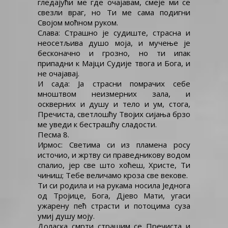
гледајући ме где очајавам, смеје ми се
свезли враг, но Ти ме сама подигни
Својом моћном руком.
Слава: Страшно је судиште, страсна и
неосетљива душо моја, и мучење је
бесконачно и грозно, но ти ипак
припадни к Мајци Судије твога и Бога, и
не очајавај.
И сада: Ја страсни помрачих себе
мноштвом неизмерних зала, и
оскверних и душу и тело и ум, стога,
Пречиста, светлошћу Твојих сијања брзо
ме уведи к бестрашћу сладости.
Песма 8.
Ирмос: Светима си из пламена росу
источио, и жртву си праведникову водом
спалио, јер све што хоћеш, Христе, Ти
чиниш; Тебе величамо кроза све векове.
Ти си родила и на рукама носила Једнога
од Тројице, Бога, Дјево Мати, угаси
ужарену пећ страсти и потоцима суза
умиј душу моју.
Доласка смрти страшим се Пречиста и