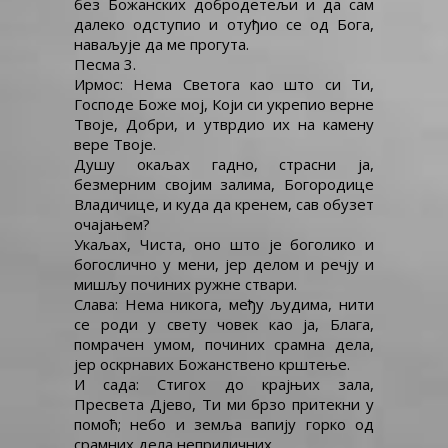
без Божанских добродетељи и да сам
далеко одступио и отуђио се од Бога,
наваљује да ме прогута.
Песма 3.
Ирмос: Нема Светога као што си Ти,
Господе Боже мој, Који си укрепио верне
Твоје, Добри, и утврдио их на камену
вере Твоје.
Душу окаљах гадно, страсни ја,
безмерним својим залима, Богородице
Владичице, и куда да кренем, сав обузет
очајањем?
Укаљах, Чиста, оно што је боголико и
богослично у мени, јер делом и речју и
мишљу починих ружне ствари.
Слава: Нема никога, међу људима, нити
се роди у свету човек као ја, Блага,
помрачен умом, починих срамна дела,
јер оскрнавих Божанствено крштење.
И сада: Стигох до крајњих зала,
Пресвета Дјево, Ти ми брзо притекни у
помоћ; небо и земља вапију горко од
срамних дела неприличних.