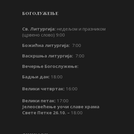
БОГОЛУЖЕЊЕ
Св. Литургија:
недељом и празником
(црвено слово) 9:00
Божићна литургија:
7:00
Васкршња литургија:
7:00
Вечерње Богослужење:
Бадњи дан:
18:00
Велики четвртак:
16:00
Велики петак:
17:00
Јелеосвећење уочи славе храма
Свете Петке 26.10. –
18:00