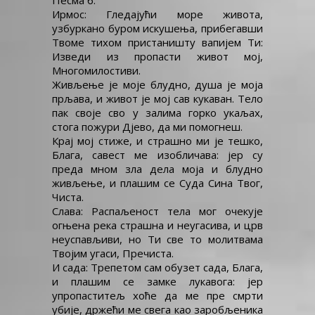
Песма 6.
Ирмос: Гледајући море живота,
узбуркано буром искушења, прибегавши
Твоме тихом пристаништу вапијем Ти:
Изведи из пропасти живот мој,
Многомилостиви.
Живљење је моје блудно, душа је моја
прљава, и живот је мој сав кукаван. Тело
пак своје сво у залима горко укаљах,
стога пожури Дјево, да ми помогнеш.
Крај мој стиже, и страшно ми је тешко,
Блага, савест ме изобличава: јер су
преда мном зла дела моја и блудно
живљење, и плашим се Суда Сина Твог,
Чиста.
Слава: Распаљеност тела мог очекује
огњена река страшна и неугасива, и црв
неуспављиви, но Ти све то молитвама
Твојим угаси, Пречиста.
И сада: Трепетом сам обузет сада, Блага,
и плашим се замке лукавога: јер
упропаститељ хоће да ме пре смрти
убије, држећи ме свега као заробљеника