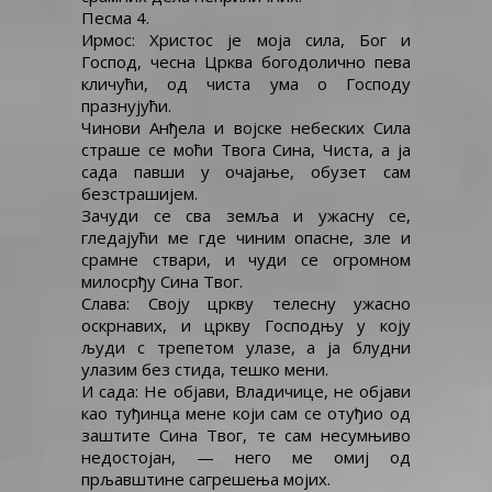
Песма 4.
Ирмос: Христос је моја сила, Бог и
Господ, чесна Црква богодолично пева
кличући, од чиста ума о Господу
празнујући.
Чинови Анђела и војске небеских Сила
страше се моћи Твога Сина, Чиста, а ја
сада павши у очајање, обузет сам
безстрашијем.
Зачуди се сва земља и ужасну се,
гледајући ме где чиним опасне, зле и
срамне ствари, и чуди се огромном
милосрђу Сина Твог.
Слава: Своју цркву телесну ужасно
оскрнавих, и цркву Господњу у коју
људи с трепетом улазе, а ја блудни
улазим без стида, тешко мени.
И сада: Не објави, Владичице, не објави
као туђинца мене који сам се отуђио од
заштите Сина Твог, те сам несумњиво
недостојан, — него ме омиј од
прљавштине сагрешења мојих.