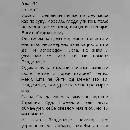
(глас 6.)
БОГОРОДИЦИ
Песма 1.
Ирмос: Прешавши пешке по дну мора
као по суву, Израиљ, гледајући гонитеља
Фараона где се топи, клицаше: Певајмо
Богу победну песму.
Оплакујем васцели мој живот нечисти и
мноштво неизмерних зала мојих, и шта
да Ти исповедам Чиста, не знам и
ужасавам се, али Ти ми помози
Владичице.
Одакле ћу ја страсни почети казивати
своје тешке и горке падове? Тешко
мени, шта ће бити од мене? Но Ти,
Владичице, смилуј се на мене пре смрти
моје.
Слава: Свагда имам на уму час смрти и
Страшни Суд, Пречиста, али љуто
обмањујем себе свезлом навиком, но Ти
ми помози.
И сада: Владичице похитај, јер
упропаститељ добара, видећи да сам