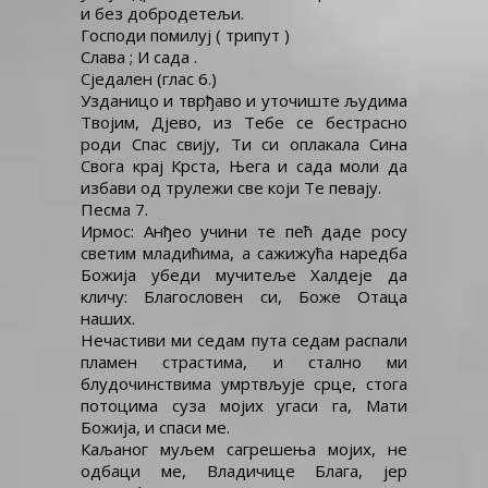
и без добродетељи.
Господи помилуј ( трипут )
Слава ; И сада .
Сједален (глас 6.)
Узданицо и тврђаво и уточиште људима
Твојим, Дјево, из Тебе се бестрасно
роди Спас свију, Ти си оплакала Сина
Свога крај Крста, Њега и сада моли да
избави од трулежи све који Те певају.
Песма 7.
Ирмос: Анђео учини те пећ даде росу
светим младићима, а сажижућа наредба
Божија убеди мучитеље Халдеје да
кличу: Благословен си, Боже Отаца
наших.
Нечастиви ми седам пута седам распали
пламен страстима, и стално ми
блудочинствима умртвљује срце, стога
потоцима суза мојих угаси га, Мати
Божија, и спаси ме.
Каљаног муљем сагрешења мојих, не
одбаци ме, Владичице Блага, јер