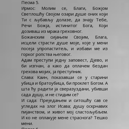
Песма 5.
Ирмос: Молим се, Благи, Божјом
Светлошћу Својом озари душе оних који
Ти с љубављу долазе, да знају Тебе,
Речи Божја, истинитог Бога, Који
дозиваш из мрака греховног.
Божанским сијањем Својим, Блага,
исцели страсти душе моје, које у мени
посеја упропаститељ, и избави ме из
горког ропства његовог.
Адам преступи једну заповест, Дјево, и
би изгнан, а како да оплачем бездан
грехова мојих, ја преступник.
Слава: Каин, показавши се у старини
убица и братоубица, би проклет Богом. А
шта ћу радити ја сверазуздани, убивши
сада душу, и не стидим се?
И сада: Преједањем и ситошћу сав се
угледах на злог Исава; душу оскрнавих
пијанством, и живот мој сластољубљем.
И ко не оплакује мене страснога? Тешко
мени.