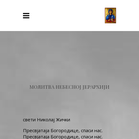
МОЛИТВА НЕБЕСНОЈ ЈЕРАРХИЈИ
свети Николај Жички
Пресвјатаја Богородице, спаси нас.
Пресвјатаја Богородице, спаси нас.