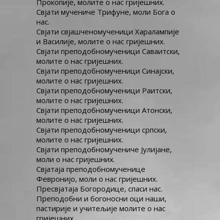
Прокопије, молите о нас гријешних.
Свјати мучениче Трифуне, моли Бога о
нас.
Свјати свјашченомученици Харалампије
и Василије, молите о нас гријешних.
Свјати преподобномученици Саваитски,
молите о нас гријешних.
Свјати преподобномученици Синајски,
молите о нас гријешних.
Свјати преподобномученици Раитски,
молите о нас гријешних.
Свјати преподобномученици Атонски,
молите о нас гријешних.
Свјати преподобномученици српски,
молите о нас гријешних.
Свјати преподобномучениче Јулијане,
моли о нас гријешних.
Свјатаја преподобномученице
Февронијо, моли о нас гријешних.
Пресвјатаја Богородице, спаси нас.
Преподобни и богоносни оци наши,
пастирије и учитељије молите о нас
гријешних.