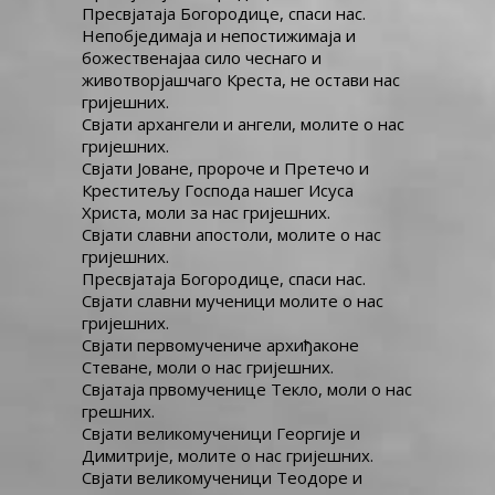
Пресвјатаја Богородице, спаси нас.
Непобједимаја и непостижимаја и
божественајаа сило чеснаго и
животворјашчаго Креста, не остави нас
гријешних.
Свјати архангели и ангели, молите о нас
гријешних.
Свјати Јоване, пророче и Претечо и
Креститељу Господа нашег Исуса
Христа, моли за нас гријешних.
Свјати славни апостоли, молите о нас
гријешних.
Пресвјатаја Богородице, спаси нас.
Свјати славни мученици молите о нас
гријешних.
Свјати первомучениче архиђаконе
Стеване, моли о нас гријешних.
Свјатаја првомученице Текло, моли о нас
грешних.
Свјати великомученици Георгије и
Димитрије, молите о нас гријешних.
Свјати великомученици Теодоре и