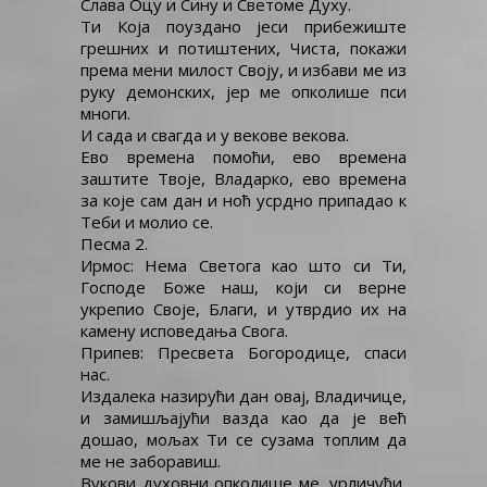
Слава Оцу и Сину и Светоме Духу.
Ти Која поуздано јеси прибежиште
грешних и потиштених, Чиста, покажи
према мени милост Своју, и избави ме из
руку демонских, јер ме опколише пси
многи.
И сада и свагда и у векове векова.
Ево времена помоћи, ево времена
заштите Твоје, Владарко, ево времена
за које сам дан и ноћ усрдно припадао к
Теби и молио се.
Песма 2.
Ирмос: Нема Светога као што си Ти,
Господе Боже наш, који си верне
укрепио Своје, Благи, и утврдио их на
камену исповедања Свога.
Припев: Пресвета Богородице, спаси
нас.
Издалека назирући дан овај, Владичице,
и замишљајући вазда као да је већ
дошао, мољах Ти се сузама топлим да
ме не заборавиш.
Вукови духовни опколише ме, урличући,