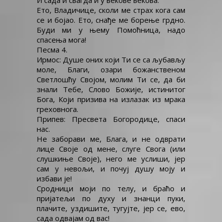
И сада и свагда и у векове векова.
Ето, Владичице, сколи ме страх кога сам
се и бојао. Ето, снађе ме борење грдно.
Буди ми у њему Помоћница, надо
спасења мога!
Песма 4.
Ирмос: Душе оних који Ти се са љубављу
моле, Благи, озари божанственом
Светлошћу Својом, молим Ти се, да би
знали Тебе, Слово Божије, истинитог
Бога, Који призива на излазак из мрака
греховнога.
Припев: Пресвета Богородице, спаси
нас.
Не заборави ме, Блага, и не одврати
лице Своје од мене, слуге Свога (или
слушкиње Своје), него ме услиши, јер
сам у невољи, и почуј душу моју и
избави је!
Сродници моји по телу, и браћо и
пријатељи по духу и знанци пуки,
плачите, уздишите, тугујте, јер се, ево,
сада одвајам од вас!