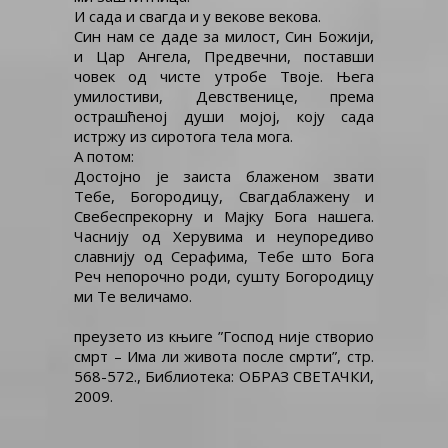
И сада и свагда и у векове векова.
Син нам се даде за милост, Син Божији,
и Цар Ангела, Предвечни, поставши
човек од чисте утробе Твоје. Њега
умилостиви, Девственице, према
острашћеној души мојој, коју сада
истржу из сиротога тела мога.
А потом:
Достојно је заиста блаженом звати
Тебе, Богородицу, Свагдаблажену и
Свебеспрекорну и Мајку Бога нашега.
Часнију од Херувима и неупоредиво
славнију од Серафима, Тебе што Бога
Реч непорочно роди, сушту Богородицу
ми Те величамо.
преузето из књиге ”Господ није створио
смрт – Има ли живота после смрти”, стр.
568-572., Библиотека: ОБРАЗ СВЕТАЧКИ,
2009.