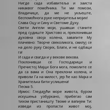
Нигде сада избавитеља и заиста
никаквог помоћника. Ти ми помози,
Владичице, да ме не укљеште,
беспомоћнога руке непријатеља мојих!
Слава Оцу и Сину и Светоме Духу.
Свети Ангели моји, ушавши станите
пред судиште Христово и, преклонивши
духовна своја колена, завапите Му
плачевно: Творче свеколикога, смилуј се
на дело руку Својих, Благи, и не одбаци
га!
И сада и свагда и у векове векова.
Поклонивши се Господарици и
Пречистој Мајци Бога мога, помолите се
да са вама и Она преклони колена, и
приволи Га на милост, јер ће као Мајка и
Хранитељка бити услишена!
Песма 5.
Ирмос: Гледајући море живота, буром
искушења узбуркано, прибегао сам
тихом пристаништу Твоме и вапијем Ти:
изведи из пропасти живот мој,