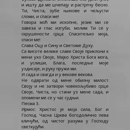
и ишту да ме шчепају и растргну бесно.
Ти, Чиста, зубе њихове и чељусти
сломи, и спаси ме!
Говора моћ ми ископне, језик ми се
завеза и глас изгуби, молим Ти се у
скрушености срца: Спаситељко моја,
спаси ме!
Слава Оцу и Сину и Светоме Духу.
Са висоте велике славе Своје приклони к
мени ухо Своје, Мајко Христа Бога мога,
и услиши, Блага, последње моје
уздисаје, и руку пружи ми.
И сада и свагда и у векове векова.
Не одврати од мене обилну милост
Своју и не затвори човекољубиво срце
Своје, Чиста, но стани уз мене сада, и
опомени ме се у час судњи.
Песма 3.
Ирмос: Христос је моја сила, Бог и
Господ. Часна Црква богодолично пева
кличући, од чистог разума у Господу
светкујући.