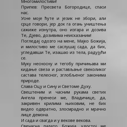
Многомилостиви!
Припев: Пресвета Богородице, спаси
нас.
Усне моје ћуте и језик не збори, али
срце говори, јер док га огањ уништења
сажиже изнутра, оно изгара и дозива
Те, Дјево, дозивима неисказаним!
Погледај одозго на мене, Мајко Божија,
и милостиво ме саслушај сада, да бих,
угледавши Те, изашао из тела, радујући
се.
Муку несносну и тегобу причињава ми
кидање свеза и растављање свеколиког
састава телесног, зглобљеног законима
природе.
Слава Оцу и Сину и Светоме Духу.
Свештеним и часним рукама светих
Ангела пренеси ме, Владичице, да,
закривен крилима њиховим, не бих
видео одвратно, злосмрадно и мрачно
лице демона.
И сада и свагда и у векове векова.
Свечасна палато Божија. удостој ме