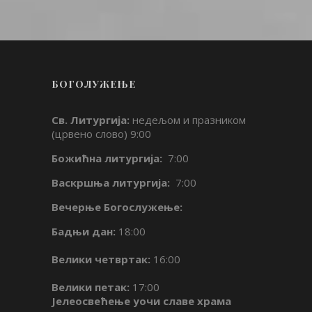
БОГОЛУЖЕЊЕ
Св. Литургија:
недељом и празником
(црвено слово) 9:00
Божићна литургија:
7:00
Васкршња литургија:
7:00
Вечерње Богослужење:
Бадњи дан:
18:00
Велики четвртак:
16:00
Велики петак:
17:00
Јелеосвећење уочи славе храма