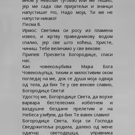
мном у невољи туговао или ме тешио,
јер ме сада сви пријатељи и знанци
напустише! Но, Надо моја, Ти ме не
напусти никако!
Песма 8.
Ирмос: Светима си росу из пламена
извео, и жртву праведникову водом
спалио, јер све што хоћеш, Христе,
чиниш. Тебе величамо у све векове.
Припев: Пресвета Богородице, спаси
нас.
Као човекољубива Мајка Бога
Човекољупца, тихим и милостивим оком
погледај на ме, док се душа моја одваја
од тела, да бих Те у све векове славио,
Богородице Света!
Удостој ме, Богородице Света, да војске
варвара бестелесних избегнем и
ваздушне бездане прелетим и на
Небеса узиђем, да бих Те вавек славио!
Богородице Света, Која си Господа
Сведржитеља родила, далеко од мене
одагнај светодршца, управника