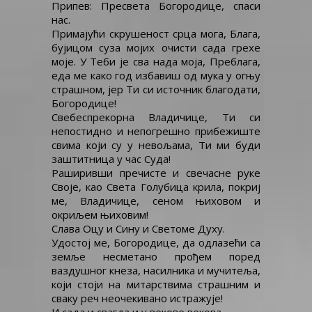
Припев: Пресвета Богородице, спаси
нас.
Примајући скрушеност срца мога, Блага,
бујицом суза мојих очисти сада грехе
моје. У Теби је сва нада моја, Преблага,
еда ме како год избавиш од мука у огњу
страшном, јер Ти си источник благодати,
Богородице!
Свебеспрекорна Владичице, Ти си
непостидно и непогрешно прибежиште
свима који су у невољама, Ти ми буди
заштитница у час Суда!
Раширивши пречисте и свечасне руке
Своје, као Света Голубица крила, покриј
ме, Владичице, сеном њиховом и
окриљем њиховим!
Слава Оцу и Сину и Светоме Духу.
Удостој ме, Богородице, да одлазећи са
земље несметано прођем поред
ваздушног кнеза, насилника и мучитеља,
који стоји на митарствима страшним и
сваку реч неочекивано истражује!