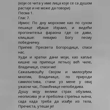
(који се чита у име лица које се са душом
БОГОРОДИЦИ
растаје и не може да говори)
Песма 1.
Глас 7.
Ирмос: По дну морскоме као по сухом
пешице иђаше Израил, и видећи
прогонитеља фараона где се дави,
клицаше: певајмо Богу песму
победничку.
Припев: Пресвета Богородице, спаси
нас.
Худи и кратки дани моји, као капље
кишне на припеци летњој већ чиле,
Владичице, спаси ме!
Сажаљивошћу Својом и милосрђем
многим, Владичице, по природи
самилостива, стани уз мене у овај
ужасни час, Помоћнице непобедива.
Душу моју велики страх обузима,
неописива је и преболна стрепња њена,
сада када треба да изађе из тела,
Пречиста, утеши је!