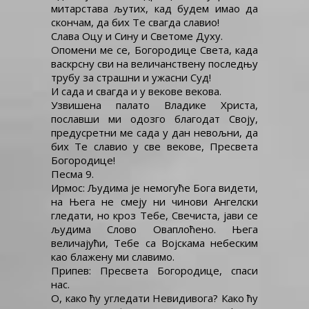
митарстава љутих, кад будем имао да
скончам, да бих Те свагда славио!
Слава Оцу и Сину и Светоме Духу.
Опомени ме се, Богородице Света, када
васкрсну сви на величанствену последњу
трубу за страшни и ужасни Суд!
И сада и свагда и у векове векова.
Узвишена палато Владике Христа,
пославши ми одозго благодат Своју,
предусретни ме сада у дан невољни, да
бих Те славио у све векове, Пресвета
Богородице!
Песма 9.
Ирмос: Људима је немогуће Бога видети,
на Њега не смеју ни чинови Ангелски
гледати, но кроз Тебе, Свечиста, јави се
људима Слово Оваплоћено. Њега
величајући, Тебе са Војскама небеским
као блажену ми славимо.
Припев: Пресвета Богородице, спаси
нас.
О, како ћу угледати Невидивога? Како ћу