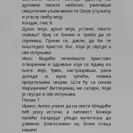
духовне палате небеске, ужегавши
свештеним уљем милости Своје утуљену
и угаслу свећу моју.
Кондак, глас 6.
Душо моја, душо моја, устани, зашто
спаваш? Крај се ближи и треба да се
спремиш. Прени се, дакле, да би те
поштедео Христос Бог, Који је свугде u
све испуњава.
Икос: Видећи лечилиште Христово
отвореним и здравље које се Адаму из
њега лије, ђаво, настрадавши, рана
допаде и, муке трпећи, повика
пријатељима својим: Шта ћу са сином
Маријиним? Витлејемац ме сатире, Који
је свугде и све испуњава.
Песма 7.
Ирмос: Ангео учини да на свете Младиће
пећ росу источи, а заповест Божија
палећи Халдејце убеди мучитеља да
узвикне: Благословен си, Боже отаца
наших!