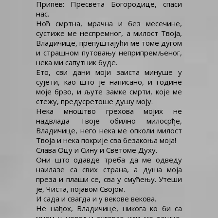
Припев: Пресвета Богородице, спаси
нас.
Ноћ смртна, мрачна и без месечине,
сустиже ме неспремног, а милост Твоја,
Владичице, препуштајући ме томе дугом
и страшном путовању неприпремљеног,
нека ми сапутник буде.
Ето, сви дани моји заиста минуше у
сујети, као што је написано, и године
моје брзо, и љуте замке смрти, које ме
стежу, предусретоше душу моју.
Нека мноштво грехова мојих не
надвлада Твоје обилно милосрђе,
Владичице, него нека ме опколи милост
Твоја и нека покрије сва безакоња моја!
Слава Оцу и Сину и Светоме Духу.
Они што одавде треба да ме одведу
наилазе са свих страна, а душа моја
преза и плаши се, сва у смућењу. Утеши
је, Чиста, појавом Својом.
И сада и свагда и у векове векова.
Не нађох, Владичице, никога ко би са