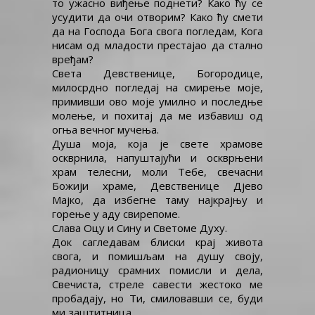
то ужасно виђење поднети? Како ћу се
усудити да очи отворим? Како ћу смети
да на Господа Бога свога погледам, Кога
нисам од младости престајао да стално
вређам?
Света Девственице, Богородице,
милосрдно погледај на смирење моје,
примивши ово моје умилно и последње
молење, и похитај да ме избавиш од
огња вечног мучења.
Душа моја, која је свете храмове
оскврнила, напуштајући и оскврњени
храм телесни, моли Тебе, свечасни
Божији храме, Девственице Дјево
Мајко, да избегне таму најкрајњу и
горење у аду свирепоме.
Слава Оцу и Сину и Светоме Духу.
Док сагледавам блиски крај живота
свога, и помишљам на душу своју,
радионицу срамних помисли и дела,
Свечиста, стреле савести жестоко ме
пробадају, но Ти, смиловавши се, буди
ми заштитница.