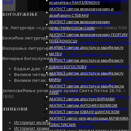
АКАТИСТ светој равноапостолној МАРИЈИ
Scroll
исцелитељу ПАНТЕЛЕЈМОНУ
МАГДАЛEНИ
АКАТИСТ светом великомученику и
АКАТИСТ светој преподобномученици
БОГОЛУЖЕЊЕ
архиђакону СТЕФАНУ
ЕВДОКИЈИ
АКАТИСТ светом великомученику
АКАТИСТ светој првомученици и
Св. Литургија:
недељом и празником (црвено слово) 9:00
ДИМИТРИЈУ СОЛУНСКОМ
равноапостолној ТЕКЛИ
АКАТИСТ светом великомученику ГЕОРГИЈУ
АКАТИСТ светој великомученици НЕДEЉИ
Божићна литургија:
7:00
ПОБЕДОНОСЦУ
АКАТИСТ светој великомученици МАРИНИ 
Васкршња литургија:
7:00
АКАТИСТ светом апостолу и еванђелисту
ОГЊЕНОЈ МАРИЈИ
МАТЕЈУ
АКАТИСТ светој великомученици
Вечерње Богослужење:
АКАТИСТ светом апостолу и еванђелисту
ЕКАТАРИНИ
АКАТИСТ светој великомученици ВАРВАРИ
ЈОВАНУ БОГОСЛОВУ
Бадњи дан:
18:00
АКАТИСТ светој великомученици
АКАТИСТ светом апостолу и еванђелисту
Велики четвртак:
16:00
АНАСТАЗИЈИ УЗОРЕШИТЕЉНИЦИ
Велики петак:
17:00
MАРКУ
АКАТИСТ светој блаженој КСЕНИЈИ
АКАТИСТ светом апостолу и еванђелисти
Јелеосвећење уочи славе храма Свете Петке 26.10. –
ПЕТРОГРАДСКОЈ
ЛУКИ
18:00
АКАТИСТ светитељу НИКОЛАЈУ СРБСКОМ и
АКАТИСТ светом апостолу ВАРНАВИ
свеправославном
АКАТИСТ светом АНТОНИЈУ ВЕЛИКОМ
АКАТИСТ светитељу ЛУКИ ИСПОВЕДНИКУ,
ЛИНКОВИ
АКАТИСТ светом JОВАНУ ШАНГАЈСКОМ
архиепископу кримском
АКАТИСТ светој четрдесеторици МУЧЕНИКА
АКАТИСТ светим преподобним
Историјат музеја
СЕВАСТИЈСКИХ
ОПТИНСКИМ СТАРЦИМА
Историјат храма