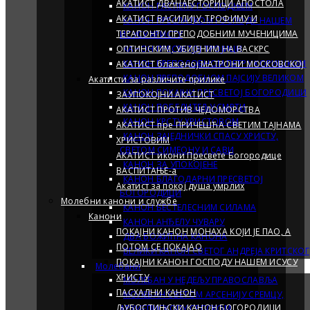
АКАТИСТ ДВАНАЕСТОРИЦИ АПОСТОЛА
КАНОН РАСПЕЋУ ГОСПОДЊЕМ
АКАТИСТ ВАСИЛИЈУ, ТРОФИМУ И
КАНОН ПРЕСЛАТКОМ ГОСПОДУ НАШЕМ
ТЕРАПОНТУ ПРЕПОДОБНИМ МУЧЕНИЦИМА
ИСУСУ ХРИСТУ
ОПТИНСКИМ, УБИЈЕНИМ НА ВАСКРС
КАНОН ПРЕСВЕТОЈ ТРОЈИЦИ
КАНОН ПРЕПОДОБНОМ ПЕТРУ КОРИШКОМ
АКАТИСТ блаженој МАТРОНИ МОСКОВСКОЈ
КАНОН ПРЕПОДОБНОМ ПАЈСИЈУ ВЕЛИКОМ
Акатисти за различите прилике
КАНОН ПОКАЈНИ ПРЕСВЕТОЈ БОГОРОДИЦИ
ЗАУПОКОЈНИ АКАТИСТ
КАНОН ПОБЕДИТЕЉУ СМРТИ
АКАТИСТ ПРОТИВ ЧЕДОМОРСТВА
КАНОН КРСТУ ХРИСТОВОМ
АКАТИСТ пре ПРИЧЕШЋА СВЕТИМ ТАЈНАМА
КАНОН ЗАЈЕДНИЧКИ СПАСУ ХРИСТУ,
ХРИСТОВИМ
СВЕТОМ СИМЕОНУ И САВИ
АКАТИСТ икони Пресвете Богородице
КАНОН ЗА УПОКОЈЕНЕ
ВАСПИТАЊЕ-a
КАНОН БЛАГОДАРНИ ПРЕСВЕТОЈ
Акатист за покој душа умрлих
БОГОРОДИЦИ
Молебни канони и службе
КАНОН БЕСТЕЛЕСНИМ СИЛАМА
Канони
КАНОН АНЂЕЛУ ЧУВАРУ
ПОКАЈНИ КАНОН МОНАХА КОЈИ ЈЕ ПАО, А
ДВА БОЖИЋНА КАНОНА
ПОТОМ СЕ ПОКАЈАО
ВЕЛИКИ КАНОН СВEТОГ АНДРЕЈА КРИТСКОГ
ПОКАЈНИ КАНОН ГОСПОДУ НАШЕМ ИСУСУ
Молебани
ХРИСТУ
МОЛЕБАН У НЕДЕЉУ ПРАВОСЛАВЉА
ПАСХАЛНИ КАНОН
МОЛЕБАН СВЕТОМ АРСЕНИЈУ СРЕМЦУ,
ЉУБОСТИЊСКИ КАНОН БОГОРОДИЦИ
АРХИЕПИСКОПУ СРПСКОМ