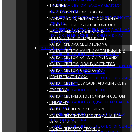
ТИШИНЕ
МОЛЕБАН СВETOM ЂАКОНУ АВАКУМУ
БЕОГРАДСКОМ
КАТАВАСИЈА НА БЛАГОВЕСТИ
МОЛЕБАН И ПОКЛОЊЕЊЕ ГОСПОДУ ИСУСУ
КАНОНИ БОГОЈАВЉАЊУ ГОСПОДЊЕМ
ХРИСТУ
КАНОН УТЕШИТЕЉНИ СВЕТОМЕ ОЦУ
МОЛЕБАН ЗА СТРАДАЛНИ НАРОД НАШ НА
НАШЕМ НЕКТАРИЈУ ЕПИСКОПУ
КОСОВУ И МЕТОХИЈИ И СВИМ СРПСКИМ
ПЕНТАПОЉСКОМ ЧУДОТВОРЦУ
ЗЕМЉАМА
КАНОН СРБИМА СВЕТИТЕЉИМА
Молебни канони
КАНОН СВЕТОМ МУЧЕНИКУ БОНИФАЦИЈУ
МОЛЕБНИ КАНОН СВЕТОМ СИЛУАНУ
КАНОН СВЕТОМ КИРИЛУ И МЕТОДИЈУ
АТОНСКОМ
КАНОН СВЕТОМ ЈОВАНУ КРСТИТЕЉУ
МОЛЕБНИ КАНОН СВЕТОМ И БЛАГОВЕРНО
КАНОН СВЕТОМ АПОСТОЛУ И
КРАЉУ СТЕФАНУ ДЕЧАНСКОМ
ЈЕВАНЂЕЛИСТИ ЛУКИ
МОЛЕБНИ КАНОН ПРЕСВЕТОЈ БОГОРОДИЦ
КАНОН СВЕТИТЕЉУ САВИ, АРХИЕПИСКОПУ
ЧОКЕШИНСКОЈ
СРПСКОМ
МОЛЕБНИ КАНОН ПРЕСВЕТОЈ
БОГОРОДИЦИ
КАНОН СВЕТИМ АПОСТОЛИМА И СВЕТОМ
МОЛЕБНИ КАНОН ЗА ЗДРАВЉЕ И СПАСЕЊЕ
НИКОЛАЈУ
БЛИЖЊИХ
КАНОН РАСПЕЋУ ГОСПОДЊЕМ
МОЛБЕНИ КАНОН ПРЕПОДОБНОЈ МАЈЦИ
КАНОН ПРЕСЛАТКОМ ГОСПОДУ НАШЕМ
НАШОЈ ПАРАСКЕВИ
ИСУСУ ХРИСТУ
КАНОН МОЛЕБИН ПРЕСВЕТОЈ БОГОРОДИЦ
КАНОН ПРЕСВЕТОЈ ТРОЈИЦИ