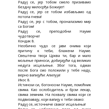
Радуј се, јер тобом смело призивамо
бездну милосрђа Божијег!
Радуј се, јер се тобом избављамо од
потопа гнева!
Радуј се, јер с тобом, проналазимо мир
са Богом!
Радуј се, преподобни Науме
чудотворче!
Кондак 8.
Необично чудо се јави онима који
притичу к теби, блажени Науме.
Свештена твоја Црква ти, бар и мало
мољење приноси, добијајући од великих
недуга исцељење. Због тога, одмах
после Бога смо положили у тебе наду,
верно вапијући: Алилуја!
Икос 8.
Истински си, богоносни Науме, помоћник
свима. Као ослободитељ и брзи лекар,
свима земним. На похвалу свима који се
подвизавају, који вапију к теби овако:
Радуј се, источниче сваког исцељења!