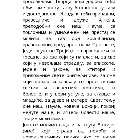
прослављамо Творца, који дарова теби
обичном човеку такву божанствену силу
и достојанство. И сада к теби припадам,
праведниче и друже Ангела,
преподобни оче наш Науме, са
поклонима и умиљењем, не престај се
молити за сав род хришћански,
православни, пред престолом Пресвете,
Јединосуштне Тројице, за праведне и за
грешне, за све који су на власти, за све
који у невољама страдају, за епископе,
јереје и ђаконе, за ктиторе и
приложнике свете обитељи ове, за оне
који долазе и клањају се пред твојим
светим и свечесним моштима, за
болесне, и у вери уснуле, за старце и
младиће, за дјеве и матере. Светитељу
оче наш, Науме, човече Божији, покриј
недуге наше, и исцели болести наше,
твојим молитвама.
Још се молимо сада и за слугу Божијег
(име), који страда од немоћи и
неподношљивих недуга. Ако се њима