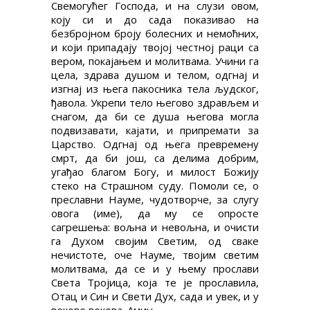
Свемогућег Господа, и на слузи овом,
коју си и до сада показивао на
безбројном броју болесних и немоћних,
и који припадају твојој честној раци са
вером, покајањем и молитвама. Учини га
цела, здрава душом и телом, одгнај и
изгнај из њега пакосника тела људског,
ђавола. Укрепи тело његово здрављем и
снагом, да би се душа његова могла
подвизавати, кајати, и припремати за
Царство. Одгнај од њега превремену
смрт, да би још, са делима добрим,
угађао благом Богу, и милост Божију
стеко на Страшном суду. Помоли се, о
преславни Науме, чудотворче, за слугу
овога (име), да му се опросте
сагрешења: вољна и невољна, и очисти
га Духом својим Светим, од сваке
нечистоте, оче Науме, твојим светим
молитвама, да се и у њему прослави
Света Тројица, која те је прославила,
Отац и Син и Свети Дух, сада и увек, и у