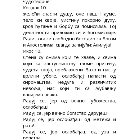
чудотворче!
Кондак 10.
желећи спасти душу, оче наш, Науме,
тело си своје, уистину покорио духу,
кроз ћутање и борбу са помислима. Тој
делатности приложио си и богомислије.
Ради тога си слободно беседио са Богом
и Апостолима, свагда вапијући: Алилуја!
Икос 10.
Стена су онима који те хвале, и свима
који ка заступништву твоме притичу,
чудеса твоја, преблажени. Зато и нас, у
врлини убоге, ослобађај напасти од
сиромаштва, недуга и различитих
невоља, нас који ти са љубављу
вапијемо овако:
Радуј се, јер од вечног убожества,
ослобађаш!
Радуј се, јер вечно богаство дарујеш!
Радуј се, јер ослобађаш од метежа и
рата!
Радуј се, јер ослобађаш од уза и
ропства!