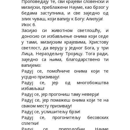
Проповедају те, сви крајеви словенски и
мизијски, преблажени Науме, као брзог у
бедама заступника, и све заједно од
злих чуваш, који вапију к Богу: Алилуја!
Икос 6.
Засијао си животном светлошћу, и
доносио си избављење онима који седе
у тами, мизијским крајевима, Христову
светлост, да верују у Једног Бога, у три
Лица, Нераздељну Тројицу. Тога ради,
заједно са њима, благодарствено ти
вапијемо:
Радуј се, помоћниче онима који те
усрдно призивају!
Радуј се, јер од многобожштва
избављаш!
Радуј се, јер прогониш таму неверја!
Радуј се, јер помажеш онима који те на
сваком месту призивају!
Радуј се, услишитељу брзи!
Радуј се, прогонитељу бесовских
сплетки!
Радуј се, преподобни Науме