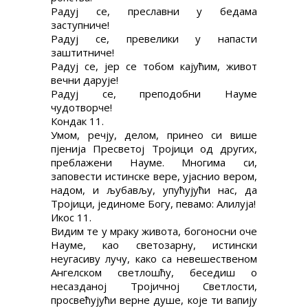
Радуј се, преславни у бедама
заступниче!
Радуј се, превелики у напасти
заштитниче!
Радуј се, јер се тобом кајућим, живот
вечни дарује!
Радуј се, преподобни Науме
чудотворче!
Кондак 11.
Умом, речју, делом, принео си више
пјенија Пресветој Тројици од других,
преблажени Науме. Многима си,
заповести истинске вере, ујаснио вером,
надом, и љубављу, упућујући нас, да
Тројици, јединоме Богу, певамо: Алилуја!
Икос 11.
Видим те у мраку живота, богоносни оче
Науме, као светозарну, истински
неугасиву лучу, како са невешественом
Ангелском светлошћу, беседиш о
несазданој Тројичној Светлости,
просвећујући верне душе, које ти вапију