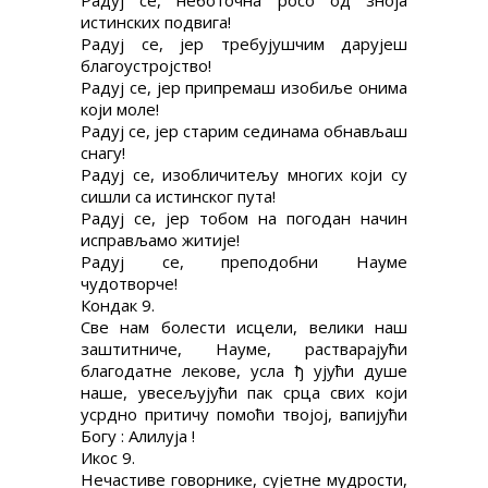
Радуј се, неботочна росо од зноја
истинских подвига!
Радуј се, јер требујушчим дарујеш
благоустројство!
Радуј се, јер припремаш изобиље онима
који моле!
Радуј се, јер старим сединама обнављаш
снагу!
Радуј се, изобличитељу многих који су
сишли са истинског пута!
Радуј се, јер тобом на погодан начин
исправљамо житије!
Радуј се, преподобни Науме
чудотворче!
Кондак 9.
Све нам болести исцели, велики наш
заштитниче, Науме, растварајући
благодатне лекове, усла ђ ујући душе
наше, увесељујући пак срца свих који
усрдно притичу помоћи твојој, вапијући
Богу : Алилуја !
Икос 9.
Нечастиве говорнике, сујетне мудрости,