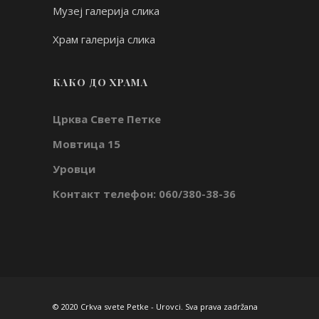
Музеј галерија слика
Храм галерија слика
КАКО ДО ХРАМА
Црква Свете Петке
Мовтица 15
Уровци
Контакт телефон: 060/380-38-36
© 2020 Crkva svete Petke - Urovci. Sva prava zadržana