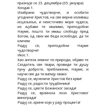
празнује се 23. децембра (05. јануара)
Кондак 1.
Изабрани чудотворче, и особити
угодниче Христов, на све верне изливаш
исцељење, и неисточиво море чудеса,
из љубави те хвалимо, преподобни
Науме, пошто ти имаш слободу пред
Богом, од свих ме беда ослободи, да ти
кличем:
Радуј се, преподобни Науме
чудотворче!
Икос 1.
Као ангела земног по природи, објави те
Саздатељ све твари, провиде ти душу
пуну доброте, преблажени, Науме, и
научи све да ти вапију овако:
Радуј се, мучениче Христов без крви!
Радуј се, радости трудбеника!
Радуј се, цвете Божанског засада!
Радуј се, врлинска лозо Христовог
винограда!
Радуј се, крине који у рају процвета!