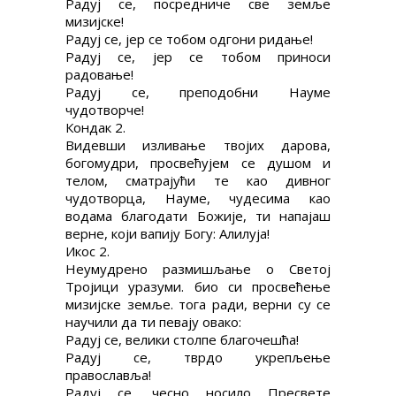
Радуј се, посредниче све земље
мизијске!
Радуј се, јер се тобом одгони ридање!
Радуј се, јер се тобом приноси
радовање!
Радуј се, преподобни Науме
чудотворче!
Кондак 2.
Видевши изливање твојих дарова,
богомудри, просвећујем се душом и
телом, сматрајући те као дивног
чудотворца, Науме, чудесима као
водама благодати Божије, ти напајаш
верне, који вапију Богу: Алилуја!
Икос 2.
Неумудрено размишљање о Светој
Тројици уразуми. био си просвећење
мизијске земље. тога ради, верни су се
научили да ти певају овако:
Радуј се, велики столпе благочешћа!
Радуј се, тврдо укрепљење
православља!
Радуј се, чесно носило Пресвете