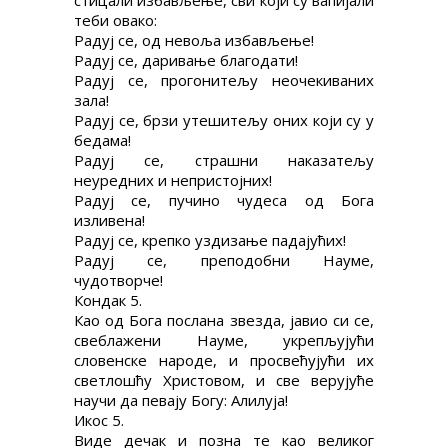
стицали избављење, сви који су вапијали
теби овако:
Радуј се, од невоља избављење!
Радуј се, даривање благодати!
Радуј се, прогонитељу неочекиваних
зала!
Радуј се, брзи утешитељу оних који су у
бедама!
Радуј се, страшни наказатељу
неуредних и непристојних!
Радуј се, пучино чудеса од Бога
изливена!
Радуј се, крепко уздизање падајућих!
Радуј се, преподобни Науме,
чудотворче!
Кондак 5.
Као од Бога послана звезда, јавио си се,
свеблажени Науме, укрепљујући
словенске народе, и просвећујући их
светлошћу Христовом, и све верујуће
научи да певају Богу: Алилуја!
Икос 5.
Виде дечак и позна те као великог