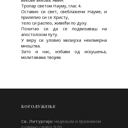
векове векова. Амин.
Тропар светом Науму, глас 4.
Оставио си свет, свеблажени Науме, и
прилепио си се Христу,
тело си распео, живећи по духу.
Похитао си да се подвизаваш на
апостолском путу.
У веру си уловио мизијска неизмерна
мноштва.
Зато и нас, избави од искушења,
молитавама твојим.
БОГОЛУЖЕЊЕ
Св. Литургија:
недељом и празником
(црвено слово) 9:00