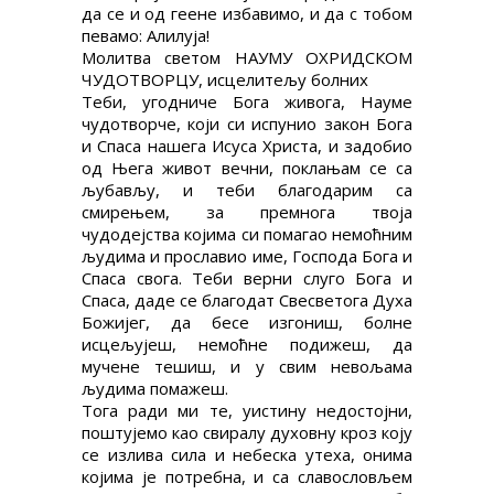
да се и од геене избавимо, и да с тобом
певамо: Алилуја!
Молитва светом НАУМУ ОХРИДСКОМ
ЧУДОТВОРЦУ, исцелитељу болних
Теби, угодниче Бога живога, Науме
чудотворче, који си испунио закон Бога
и Спаса нашега Исуса Христа, и задобио
од Њега живот вечни, поклањам се са
љубављу, и теби благодарим са
смирењем, за премнога твоја
чудодејства којима си помагао немоћним
људима и прославио име, Господа Бога и
Спаса свога. Теби верни слуго Бога и
Спаса, даде се благодат Свесветога Духа
Божијег, да бесе изгониш, болне
исцељујеш, немоћне подижеш, да
мучене тешиш, и у свим невољама
људима помажеш.
Тога ради ми те, уистину недостојни,
поштујемо као свиралу духовну кроз коју
се излива сила и небеска утеха, онима
којима је потребна, и са славословљем