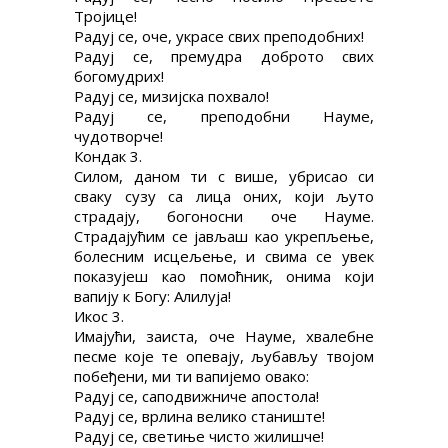
Тројице!
Радуј се, оче, украсе свих преподобних!
Радуј се, премудра доброто свих
богомудрих!
Радуј се, мизијска похвало!
Радуј се, преподобни Науме,
чудотворче!
Кондак 3.
Силом, даном ти с више, убрисао си
сваку сузу са лица оних, који љуто
страдају, богоносни оче Науме.
Страдајућим се јављаш као укрепљење,
болесним исцељење, и свима се увек
показујеш као помоћник, онима који
вапију к Богу: Алилуја!
Икос 3.
Имајући, заиста, оче Науме, хвалебне
песме које те опевају, љубављу твојом
побеђени, ми ти вапијемо овако:
Радуј се, саподвижниче апостола!
Радуј се, врлина велико станиште!
Радуј се, светиње чисто жилишче!