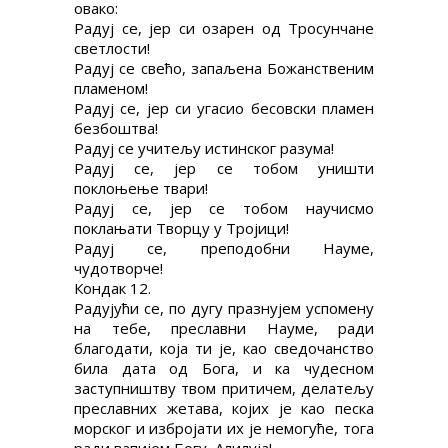
овако:
Радуј се, јер си озарен од Тросунчане
светлости!
Радуј се свећо, запаљена Божанственим
пламеном!
Радуј се, јер си угасио бесовски пламен
безбоштва!
Радуј се учитељу истинског разума!
Радуј се, јер се тобом уништи
поклоњење твари!
Радуј се, јер се тобом научисмо
поклањати Творцу у Тројици!
Радуј се, преподобни Науме,
чудотворче!
Кондак 12.
Радујући се, по дугу празнујем успомену
на тебе, преславни Науме, ради
благодати, која ти је, као сведочанство
била дата од Бога, и ка чудесном
заступништву твом притичем, делатељу
преславних жетава, којих је као песка
морског и избројати их је немогуће, тога