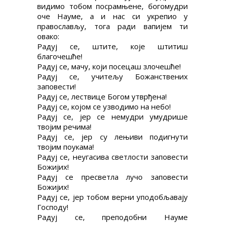
видимо тобом посрамњене, богомудри
оче Науме, а и нас си укрепио у
православљу, тога ради вапијем ти
овако:
Радуј се, штите, које штитиш
благочешће!
Радуј се, мачу, који посецаш злочешће!
Радуј се, учитељу Божанствених
заповести!
Радуј се, лествице Богом утврђена!
Радуј се, којом се узводимо на небо!
Радуј се, јер се немудри умудрише
твојим речима!
Радуј се, јер су лењиви подигнути
твојим поукама!
Радуј се, неугасива светлости заповести
Божијих!
Радуј се пресветла лучо заповести
Божијих!
Радуј се, јер тобом верни уподобљавају
Господу!
Радуј се, преподобни Науме