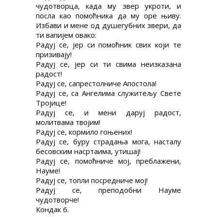
чудотворца, када му звер укроти, и
посла као помоћника да му оре њиву.
Избави и мене од душегубних звери, да
ти вапијем овако:
Радуј се, јер си помоћник свих који те
призивају!
Радуј се, јер си ти свима неизказана
радост!
Радуј се, сапрестолниче Апостола!
Радуј се, са Ангелима служитељу Свете
Тројице!
Радуј се, и мени даруј радост,
молитвама твојим!
Радуј се, кормило гоњених!
Радуј се, буру страдања мога, насталу
бесовским насртаима, утишај!
Радуј се, помоћниче мој, преблажени,
Науме!
Радуј се, топли посредниче мој!
Радуј се, преподобни Науме
чудотворче!
Кондак 6.