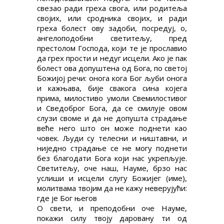
свезао ради греха свога, или родитеља
својих, или сродника својих, и ради
греха болест ову задоби, посредуј, о,
ангелоподобни светитељу, пред
престолом Господа, који те је прославио
да грех прости и недуг исцели. Ако је пак
болест ова допуштена од Бога, по светој
Божијој речи: онога кога Бог љуби онога
и кажњава, бије свакога сина којега
прима, милостиво умоли Свемилостивог
и Сведоброг Бога, да се смилује овом
слузи своме и да не допушта страдање
веће него што он може поднети као
човек. Људи су телесни и ништавни, и
ниједно страдање се не могу поднети
без благодати Бога који нас укрепљује.
Светитељу, оче наш, Науме, брзо нас
услиши и исцели слугу Божијег (име),
молитвама твојим да не кажу неверујући:
где је Бог његов
О свети, и преподобни оче Науме,
покажи силу твоју даровану ти од