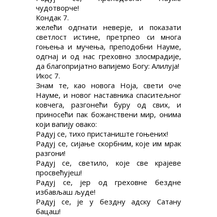
чудотворче!
Кондак 7.
желећи одгнати неверје, и показати
светлост истине, претрпео си многа
гоњења и мучења, преподобни Науме,
одгнај и од нас греховно злосмрадије,
да благопријатно вапијемо Богу: Алилуја!
Икос 7.
Знам те, као новога Ноја, свети оче
Науме, и новог наставника спаситељног
ковчега, разгонећи буру од свих, и
приносећи пак божанствени мир, онима
који вапију овако:
Радуј се, тихо пристаниште гоњених!
Радуј се, сијање скорбним, које им мрак
разгони!
Радуј се, светило, које све крајеве
просвећујеш!
Радуј се, јер од греховне бездне
избављаш људе!
Радуј се, је у бездну адску Сатану
бацаш!