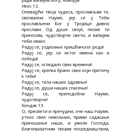
ради вапијем Богу, Алилуја!
Икос 12.
Опевајући твоја чудеса, прослављам те,
свехвални Науме, јер се у Теби
прослављени Бог у Тројици дивно
прослави. Од душе своје, песме ти
приносим, чудотворче свети, и вапијем
теби овако:
Радуј се, уздизање хришћанског рода!
Радуј се, јер си истог имена као и
победа!
Радуј се, огледало свих времена!
Радуј се, крепка брано свих који притичу
к теби!
Радуј се, тела наших здравље!
Радуј се, душа наших спасење!
Радуј се, преподобни Науме,
чудотворче!
Кондак 13.
О, пресвети и пречудни, оче наш Науме,
утехо свих невољних, прими садашње
приношење наше, и умоли Господа,
благопријатним твојим посредништвом,