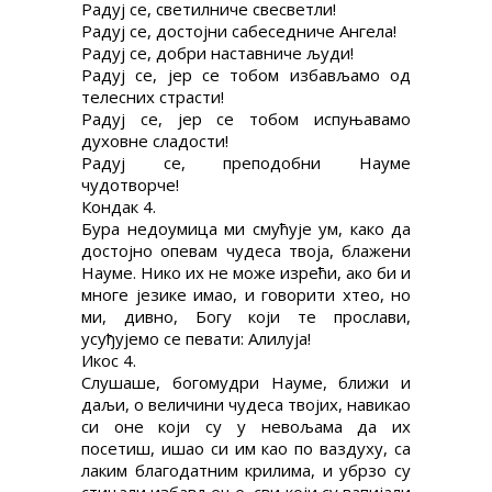
Радуј се, светилниче свесветли!
Радуј се, достојни сабеседниче Ангела!
Радуј се, добри наставниче људи!
Радуј се, јер се тобом избављамо од
телесних страсти!
Радуј се, јер се тобом испуњавамо
духовне сладости!
Радуј се, преподобни Науме
чудотворче!
Кондак 4.
Бура недоумица ми смућује ум, како да
достојно опевам чудеса твоја, блажени
Науме. Нико их не може изрећи, ако би и
многе језике имао, и говорити хтео, но
ми, дивно, Богу који те прослави,
усуђујемо се певати: Алилуја!
Икос 4.
Слушаше, богомудри Науме, ближи и
даљи, о величини чудеса твојих, навикао
си оне који су у невољама да их
посетиш, ишао си им као по ваздуху, са
лаким благодатним крилима, и убрзо су