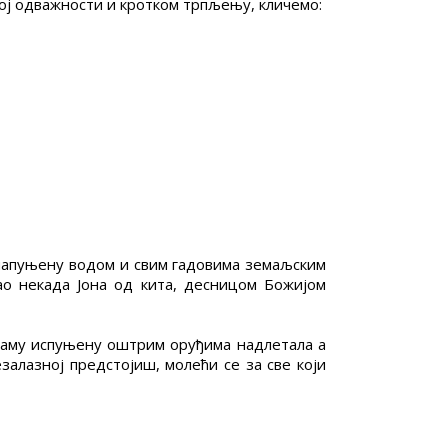
стој одважности и кротком трпљењу, кличемо:
 напуњену водом и свим гадовима земаљским
као некада Јона од кита, десницом Божијом
 јаму испуњену оштрим оруђима надлетала а
залазној предстојиш, молећи се за све који