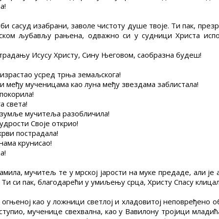
а!
и сасуд изабрани, заволе чистоту душе твоје. Ти пак, презр
ском љубављу рањена, одважно си у судници Христа исп
:
страдању Исусу Христу, Сину Његовом, саобразна будеш!
 израстао усред трња земаљскога!
 си међу мученицама као луна међу звездама заблистала!
 покорила!
а света!
безумље мучитеља разобличила!
мудрости Своје открио!
крви пострадала!
нама крунисао!
а!
мила, мучитељ те у мрској јарости на муке предаде, али је
 Ти си пак, благодарећи у умиљењу срца, Христу Спасу клицала
 огњеној као у ложници светлој и хладовитој неповређено оби
иступио, мученице свехвална, као у Вавилону тројици младић