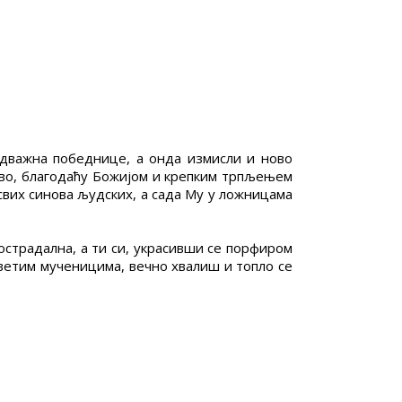
одважна победнице, а онда измисли и ново
 ово, благодаћу Божијом и крепким трпљењем
 свих синова људских, а сада Му у ложницама
страдална, а ти си, украсивши се порфиром
 светим мученицима, вечно хвалиш и топло се