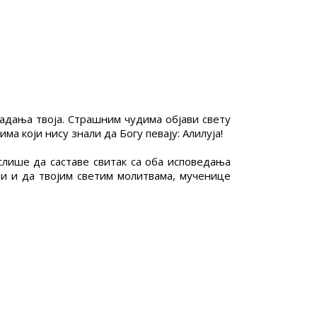
адања твоја. Страшним чудима објави свету
ма који нису знали да Богу певају: Алилуја!
лише да саставе свитак са оба исповедања
ди и да твојим светим молитвама, мученице