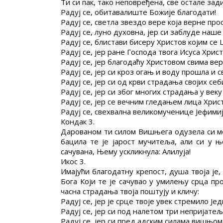
Ти си пак, тако неповређена, све остале зад
Радуј се, обитавалиште Божије благодати!
Радуј се, светла звездо вере која верне пр
Радуј се, луно духовна, јер си заблуде наше 
Радуј се, блистави бисеру Христов којим се
Радуј се, јер ране Господа твога Исуса Хрис
Радуј се, јер благодаћу Христовом свима в
Радуј се, јер си кроз огањ и воду прошла и 
Радуј се, јер си од крви страдања својих се
Радуј се, јер си због многих страдања у век
Радуј се, јер се вечним гледањем лица Хрис
Радуј се, свехвална великомученице Јефимиј
Кондак 3.
Дарованом ти силом Вишњега одузела си мо
бацила те је јарост мучитеља, али си у њ
сачувана, Њему ускликнула: Алилуја!
Икос 3.
Имајући благодатну крепост, душа твоја ј
Бога Који те је сачувао у умилењу срца пр
часна страдања твоја поштују и кличу:
Радуј се, јер је срце твоје увек стремило Је
Радуј се, јер си под налетом три непријатеља
Радуј се, јер си пред адским силама вишњом