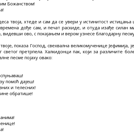
ним Божанством!
а!
еса твоја, хтеде и сам да се увери у истинитост истицања
г времена дође сам, и печат раскиде, и отуда изађе силан м
, видевши ово, с покајањем и вером узнесе благодарну песму:
воје, показа Господ, свехвална великомученице Јефимија, ј
г светог претрпела. Халкидонци пак, који за различите б
алне песме појаху овако:
испуњаваш!
рзу помоћ дајеш!
них и телесних!
стине обратише!
ванима!
венице!
а!