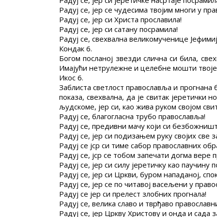
Радуј се, јер си јеретичке насртаје посрамил
Радуј се, јер се чудесима твојим многи у п
Радуј се, јер си Христа прославила!
Радуј се, јер си сатану посрамила!
Радуј се, свехвална великомученице Јефимиј
Кондак 6.
Богом посланој звезди слична си била, св
Имајући нетрулежне и целебне мошти твоје, 
Икос 6.
Заблиста светлост православља и прогнана 
показа, свехвална, да је свитак јеретички 
људскоме, јер си, као жива руком својом сви
Радуј се, благогласна трубо православља!
Радуј се, предивни мачу који си безбожништ
Радуј се, јер си подизањем руку својих све 
Радуј се јср си тиме сабор православних обр
Радуј се, јср се тобом запечати догма вере 
Радуј се, јер си силу јеретичку као паучину 
Радуј се, јер си Цркви, буром нападаној, спо
Радуј се, јер се по читавој васељени у пра
Радуј се јер си прелест злобних прогнала!
Радуј се, велика славо и тврђаво православн
Радуј се, јер Цркву Христову и онда и сада