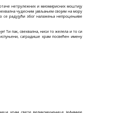
дотаче нетрулежних и миомирисних моштију
 свехвална чудесним јављањем својим на мору
жно се радујући због налажења непроцењиве
 Ти пак, свехвална, ниси то желела и то си
 испуњени, саградише храм посвећен имену
ници храм свете великомученице Јефимије