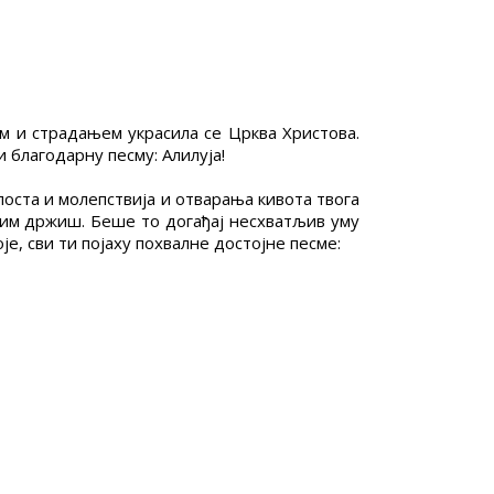
м и страдањем украсила се Црква Христова.
 благодарну песму: Алилуја!
оста и молепствија и отварања кивота твога
војим држиш. Беше то догађај несхватљив уму
је, сви ти појаху похвалне достојне песме: