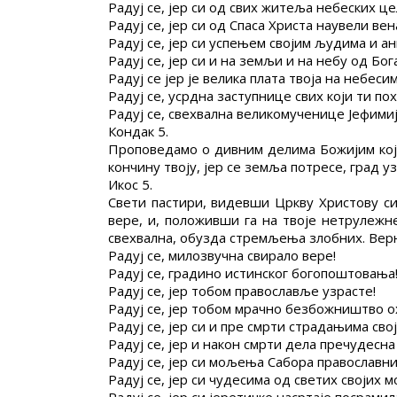
Радуј се, јер си од свих житеља небеских ц
Радуј се, јер си од Спаса Христа наувели ве
Радуј се, јер си успењем својим људима и а
Радуј се, јер си и на земљи и на небу од Бо
Радуј се јер је велика плата твоја на небесим
Радуј се, усрдна заступнице свих који ти по
Радуј се, свехвална великомученице Јефимиј
Кондак 5.
Проповедамо о дивним делима Божијим која
кончину твоју, јер се земља потресе, град у
Икос 5.
Свети пастири, видевши Цркву Христову с
вере, и, положивши га на твоје нетрулежн
свехвална, обузда стремљења злобних. Верни
Радуј се, милозвучна свирало вере!
Радуј се, градино истинског богопоштовања
Радуј се, јер тобом православље узрасте!
Радуј се, јер тобом мрачно безбожништво о
Радуј се, јер си и пре смрти страдањима сво
Радуј се, јер и након смрти дела пречудесна
Радуј се, јер си мољења Сабора православн
Радуј се, јер си чудесима од светих својих