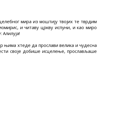
 целебног мира из моштију твојих те тврдим
иомирис, и читаву цркву испуни, и као миро
 Алилуја!
ер њима хтеде да прослави велика и чудесна
олести своје добише исцелење, прослављаше