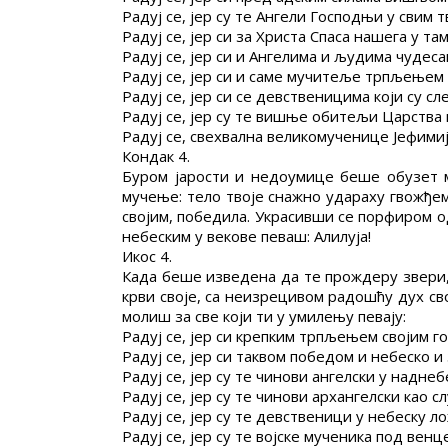
Радуј се, јер су те Ангели Господњи у свим 
Радуј се, јер си за Христа Спаса нашега у т
Радуј се, јер си и Ангелима и људима чудеса
Радуј се, јер си и саме мучитеље трпљењем 
Радуј се, јер си се девственицима који су 
Радуј се, јер су те вишње обитељи Царства
Радуј се, свехвална великомученице Јефимиј
Кондак 4.
Буром јарости и недоумице беше обузет м
мучење: тело твоје снажно удараху гвожђем
својим, победила. Украсивши се порфиром од
небеским у векове певаш: Алилуја!
Икос 4.
Када беше изведена да те прождеру звери,
крви своје, са неизрецивом радошћу дух сво
молиш за све који ти у умилењу певају:
Радуј се, јер си крепким трпљењем својим г
Радуј се, јер си таквом победом и небеско 
Радуј се, јер су те чинови ангелски у надне
Радуј се, јер су те чинови архангелски као 
Радуј се, јер су те девственици у небеску л
Радуј се, јер су те војске мученика под вен