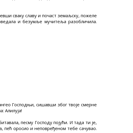
евши сваку славу и почаст земаљску, пожеле
оведала и безумље мучитеља разобличила.
 ангео Господњи, сишавши због твоје смерне
: Алилуја!
тавала, песму Господу појући. И тада ти је,
а, пећ оросио и неповређеном тебе сачувао.