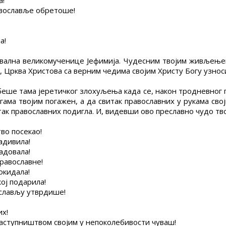
а!
равославље обретоше!
а!
ехвална великомученице Јефимија. Чудесним твојим живљење
Црква Христова са верним чедима својим Христу Богу узноси
беше тама јеретичког злохуљења када се, након тродневног п
ногама твојим погажен, а да свитак православних у рукама с
так православних подигла. И, видевши ово преславно чудо тво
во посекао!
задивила!
адовала!
православне!
покидала!
кој подарила!
вослављу утврдише!
их!
 заступништвом својим у непоколебивости чуваш!