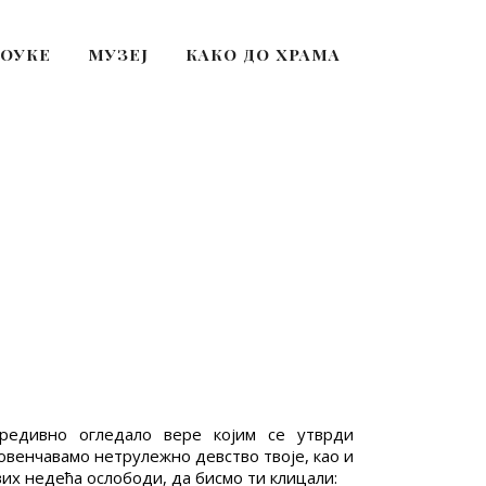
ПОУКЕ
МУЗЕЈ
КАКО ДО ХРАМА
предивно огледало вере којим се утврди
овенчавамо нетрулежно девство твоје, као и
вих недећа ослободи, да бисмо ти клицали: