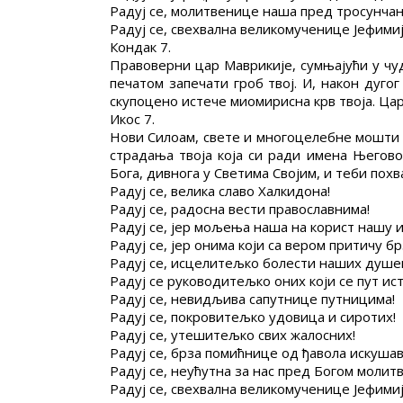
Радуј се, молитвенице наша пред тросунча
Радуј се, свехвална великомученице Јефимиј
Кондак 7.
Правоверни цар Маврикије, сумњајући у чуд
печатом запечати гроб твој. И, након дуго
скупоцено истече миомирисна крв твоја. Цар
Икос 7.
Нови Силоам, свете и многоцелебне мошти т
страдања твоја која си ради имена Његово
Бога, дивнога у Светима Својим, и теби похв
Радуј се, велика славо Халкидона!
Радуј се, радосна вести православнима!
Радуј се, јер мољења наша на корист нашу 
Радуј се, јер онима који са вером притичу б
Радуј се, исцелитељко болести наших душев
Радуј се руководитељко оних који се пут и
Радуј се, невидљива сапутнице путницима!
Радуј се, покровитељко удовица и сиротих!
Радуј се, утешитељко свих жалосних!
Радуј се, брза помићнице од ђавола искуша
Радуј се, неућутна за нас пред Богом молит
Радуј се, свехвална великомученице Јефимиј