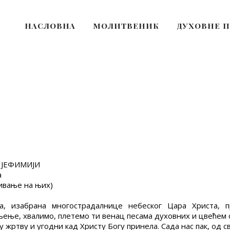
НАСЛОВНА
МОЛИТВЕНИК
ДУХОВНЕ 
и ЈЕФИМИЈИ
а
зивање на њих)
ја, изабрана многострадалнице небеског Цара Христа, 
љење, хвалимо, плетемо ти венац песама духовних и цвећем 
 жртву и угодни кад Христу Богу принела. Сада нас пак, од с