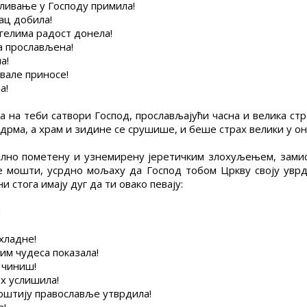
еливање у Господу примила!
нац добила!
нгелима радост донела!
га прослављена!
а!
хвале приносе!
а!
 на теби сатвори Господ, прослављајући часна и велика стр
здрма, а храм и зидине се срушише, и беше страх велики у они
илно пометену и узнемирену јеретичким злохуљењем, замис
е мошти, усрдно мољаху да Господ тобом Цркву своју увр
 стога имају дуг да ти овако певају:
!
хладне!
јим чудеса показала!
 чиниш!
их услишила!
 моштију православље утврдила!