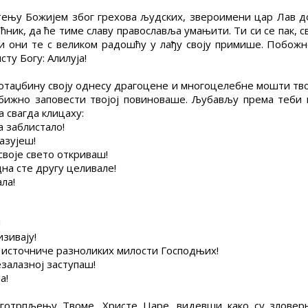
тењу Божијем због грехова људских, звероимени цар Лав 
рећник, да ће тиме славу православља умањити. Ти си се пак,
а и они те с великом радошћу у лађу своју примише. Побо
ту Богу: Алилуја!
таџбину своју однесу драгоцене и многоцелебне мошти твоје!
обижно заповести твојој повиноваше. Љубављу према теби
а свагда клицаху:
а заблистало!
казујеш!
своје свето откриваш!
една сте другу целивале!
ала!
!
изивају!
 источниче разноликих милости Господњих!
незалазној заступаш!
а!
готрпљењу Твоме, Христе Царе, видевши како су зловер