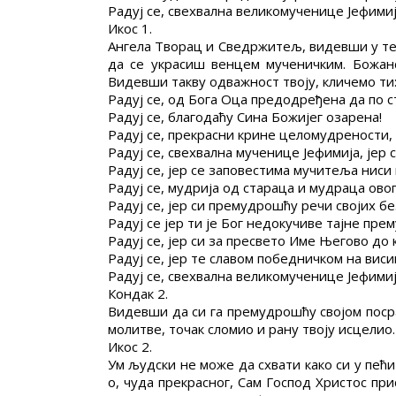
Радуј се, свехвална великомученице Јефимиј
Икос 1.
Ангела Творац и Сведржитељ, видевши у теб
да се украсиш венцем мученичким. Божан
Видевши такву одважност твоју, кличемо ти
Радуј се, од Бога Оца предодређена да по 
Радуј се, благодаћу Сина Божијег озарена!
Радуј се, прекрасни крине целомудрености,
Радуј се, свехвална мученице Јефимија, јер
Радуј се, јер се заповестима мучитеља ниси
Радуј се, мудрија од стараца и мудраца овог
Радуј се, јер си премудрошћу речи својих 
Радуј се јер ти је Бог недокучиве тајне пре
Радуј се, јер си за пресвето Име Његово до 
Радуј се, јер те славом победничком на виси
Радуј се, свехвална великомученице Јефимиј
Кондак 2.
Видевши да си га премудрошћу својом посра
молитве, точак сломио и рану твоју исцелио.
Икос 2.
Ум људски не може да схвати како си у пећи
о, чуда прекрасног, Сам Господ Христос пр