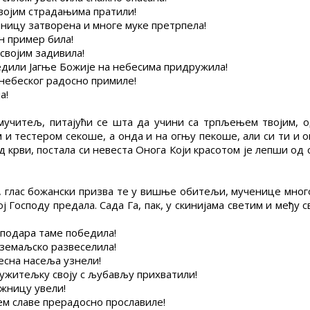
твојим страдањима пратили!
амницу затворена и многе муке претрпела!
н пример била!
својим задивила!
следили Јагње Божије на небесима придружила!
 небеског радосно примиле!
а!
учитељ, питајући се шта да учини са трпљењем твојим, 
 и тестером секоше, а онда и на огњу пекоше, али си ти и
 крви, постала си невеста Онога Који красотом је лепши од
 глас божански призва те у вишње обитељи, мученице много
ј Господу предала. Сада Га, пак, у скинијама светим и међу
оподара таме победила!
и земаљско развеселила!
бесна насеља узнели!
служитељку своју с љубављу прихватили!
ожницу увели!
цем славе прерадосно прославиле!