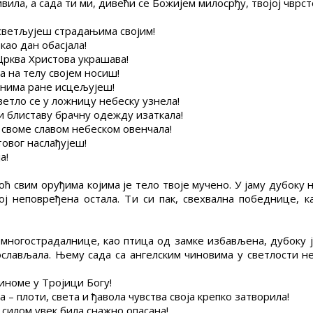
ивила, а сада ти ми, дивећи се Божијем милосрђу, твојој чвр
осветљујеш страдањима својим!
као дан обасјала!
 Црква Христова украшава!
та на телу својем носиш!
ернима ране исцељујеш!
светло се у ложницу небеску узнела!
би блиставу брачну одежду изаткала!
у своме славом небеском овенчала!
товог наслађујеш!
а!
ћ свим оруђима којима је тело твоје мучено. У јаму дубоку
ој неповређена остала. Ти си пак, свехвална победнице, 
е, многострадалнице, као птица од замке избављена, дубоку
ослављала. Њему сада са ангелским чиновима у светлости не
диноме у Тројици Богу!
 – плоти, света и ђавола чувства своја крепко затворила!
 силом увек била снажно опасана!