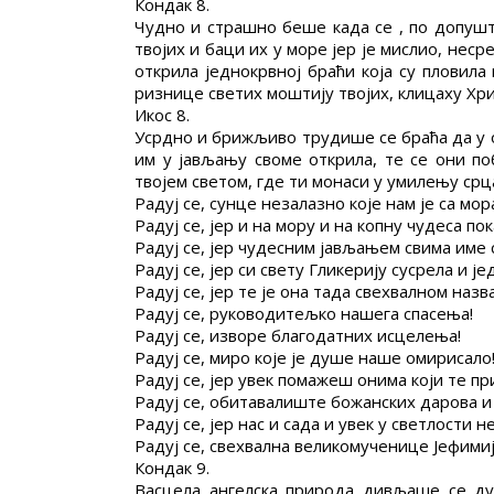
Кондак 8.
Чудно и страшно беше када се , по допуш
твојих и баци их у море јер је мислио, нес
открила једнокрвној браћи која су пловил
ризнице светих моштију твојих, клицаху Хрис
Икос 8.
Усрдно и брижљиво трудише се браћа да у о
им у јављању своме открила, те се они п
твојем светом, где ти монаси у умилењу срц
Радуј се, сунце незалазно које нам је са мор
Радуј се, јер и на мору и на копну чудеса по
Радуј се, јер чудесним јављањем свима име 
Радуј се, јер си свету Гликерију сусрела и ј
Радуј се, јер те је она тада свехвалном назв
Радуј се, руководитељко нашега спасења!
Радуј се, изворе благодатних исцелења!
Радуј се, миро које је душе наше омирисало
Радуј се, јер увек помажеш онима који те пр
Радуј се, обитавалиште божанских дарова и
Радуј се, јер нас и сада и увек у светлости 
Радуј се, свехвална великомученице Јефимиј
Кондак 9.
Васцела ангелска природа дивљаше се ду