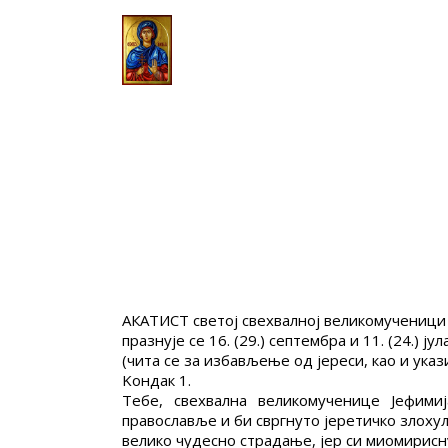
АКАТИСТ светој свехвалној великомучениц
празнује се 16. (29.) септембра и 11. (24.) јул
(чита се за избављење од јереси, као и ука
Kондак 1.
Тебе, свехвална великомученице Јефими
православље и би свргнуто јеретичко злоху
велико чудесно страдање, јер си миомирисну