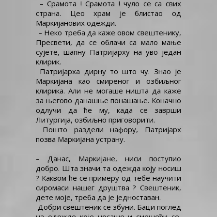
– Срамота ! Срамота ! чуло се са свих
страна. Цео храм је блистао од
Маркијанових одежди.
– Неко треба да каже овом свештенику,
Пресвети, да се облачи са мало мање
сујете, шапну Патријарху на уво један
клирик.
Патријарха дирну то што чу. Знао је
Маркијана као смиреног и озбиљног
клирика. Али не могаше ништа да каже
за његово данашње понашање. Коначно
одлучи да ће му, када се заврши
Литургија, озбиљно приговорити.
Пошто раздели нафору, Патријарх
позва Маркијана устрану.
– Данас, Маркијане, ниси поступио
добро. Шта значи та одежда коју носиш
? Каквом ће се примеру од тебе научити
сиромаси нашег друштва ? Свештеник,
дете моје, треба да је једноставан.
Добри свештеник се збуни. Баци поглед
на одежде које носаше и смешећи се,