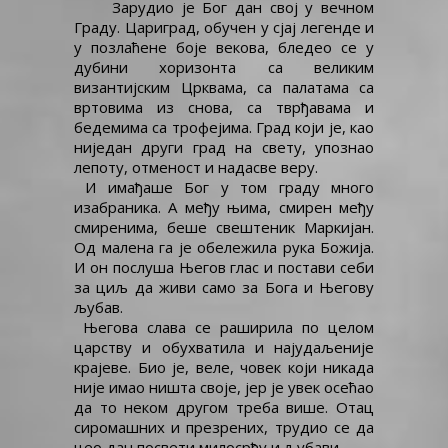
Зарудио је Бог дан свој у вечном
Граду. Цариград, обучен у сјај легенде и
у позлаћене боје векова, бледео се у
дубини хоризонта са великим
византијским Црквама, са палатама са
вртовима из снова, са тврђавама и
бедемима са трофејима. Град који је, као
ниједан други град на свету, упознао
лепоту, отменост и надасве веру.
И имађаше Бог у том граду много
изабраника. А међу њима, смирен међу
смиренима, беше свештеник Маркијан.
Од малена га је обележила рука Божија.
И он послуша Његов глас и постави себи
за циљ да живи само за Бога и Његову
љубав.
Његова слава се раширила по целом
царству и обухватила и најудаљеније
крајеве. Био је, веле, човек који никада
није имао ништа своје, јер је увек осећао
да то неком другом треба више. Отац
сиромашних и презрених, трудио се да
цео дан посвети милосрђу и љубави.