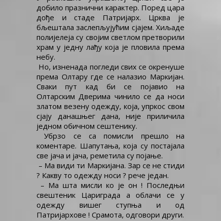
добило празнични карактер. Поред цара
дође и стаде Патријарх. Црква је
бљештала заслепљујућим сјајем. Хиљаде
полијелеја су својим светлом претворили
храм у једну лађу која је пловила према
небу.
Но, изненада погледи свих се окренуше
према Олтару где се налазио Маркијан.
Сваки пут кад би се појавио на
Олтарским Дверима чинило се да носи
златом везену одежду, која, упркос свом
сјају данашњег дана, није приличила
једном обичном сештенику.
Убрзо се са помисли прешло на
коментаре. Шапутања, која су постајала
све јача и јача, реметила су појање.
– Ма види ти Маркијана. Зар се не стиди
? Какву то одежду носи ? рече један.
– Ма шта мисли ко је он ! Последњи
свештеник Цариграда а облачи се у
одежду вишег ступња и од
Патријархове ! Срамота, одговори други.