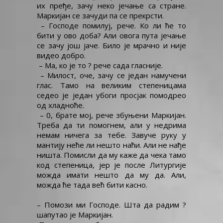
их пређе, зачу неко јечање са стране.
Маркијан се зачуди па се прекрсти.
– Господе помилуј, рече. Ко ли ће то
бити у ово доба? Али овога пута јечање
се зачу још јаче. Било је мрачно и није
видео добро.
– Ма, ко је то ? рече сада гласније.
– Милост, оче, зачу се један намучени
глас. Тамо на великим степеницама
седео је један убоги просјак помодрео
од хладноће.
– 0, брате мој, рече збуњени Маркијан.
Треба да ти помогнем, али у недрима
немам ничега за тебе. Завуче руку у
мантију неће ли нешто наћи. Али не нађе
ништа. Помисли да му каже да чека тамо
код степеница, јер је после Литургије
можда имати нешто да му да. Али,
можда ће тада већ бити касно.
– Помози ми Господе. Шта да радим ?
шапутао је Маркијан.