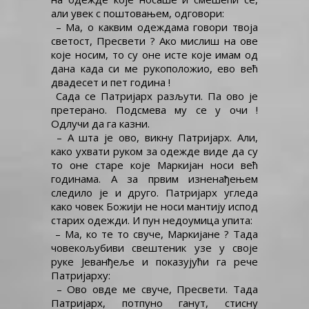
али увек с поштовањем, одговори:
– Ма, о каквим одеждама говори твоја
светост, Пресвети ? Ако мислиш на ове
које носим, то су оне исте које имам од
дана када си ме рукоположио, ево већ
двадесет и пет година !
Сада се Патријарх разљути. Па ово је
претерано. Подсмева му се у очи !
Одлучи да га казни.
– А шта је ово, викну Патријарх. Али,
како ухвати руком за одежде виде да су
то оне старе које Маркијан носи већ
годинама. А за првим изненађењем
следило је и друго. Патријарх угледа
како човек Божији не носи мантију испод
старих одежди. И пун недоумица упита:
– Ма, ко те то свуче, Маркијане ? Тада
човекољубиви свештеник узе у своје
руке Јеванђеље и показујући га рече
Патријарху:
– Ово овде ме свуче, Пресвети. Тада
Патријарх, потпуно ганут, стисну