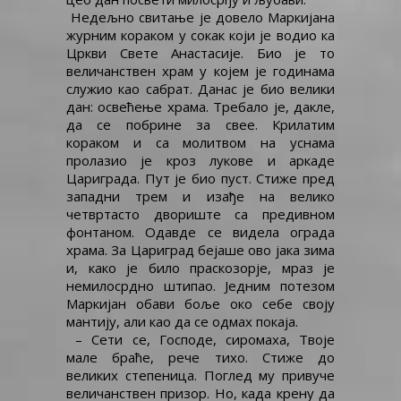
Недељно свитање је довело Маркијана
журним кораком у сокак који је водио ка
Цркви Свете Анастасије. Био је то
величанствен храм у којем је годинама
служио као сабрат. Данас је био велики
дан: освећење храма. Требало је, дакле,
да се побрине за свее. Крилатим
кораком и са молитвом на уснама
пролазио је кроз лукове и аркаде
Цариграда. Пут је био пуст. Стиже пред
западни трем и изађе на велико
четвртасто двориште са предивном
фонтаном. Одавде се видела ограда
храма. За Цариград бејаше ово јака зима
и, како је било праскозорје, мраз је
немилосрдно штипао. Једним потезом
Маркијан обави боље око себе своју
мантију, али као да се одмах покаја.
– Сети се, Господе, сиромаха, Твоје
мале браће, рече тихо. Стиже до
великих степеница. Поглед му привуче
величанствен призор. Но, када крену да