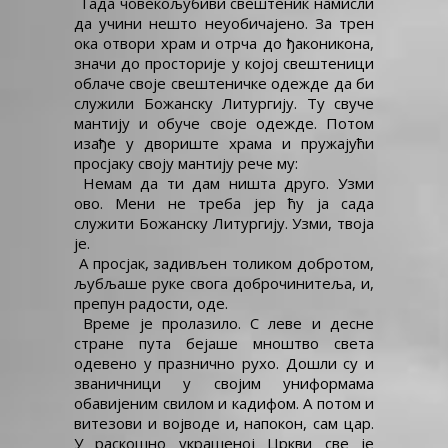
Тада човекољубиви свештеник намисли
да учини нешто неуобичајено. За трен
ока отвори храм и отрча до ђаконикона,
значи до просторије у којој свештеници
облаче своје свештеничке одежде да би
служили Божанску Литургију. Ту свуче
мантију и обуче своје одежде. Потом
изађе у двориште храма и пружајући
просјаку своју мантију рече му:
Немам да ти дам ништа друго. Узми
ово. Мени не треба јер ћу ја сада
служити Божанску Литургију. Узми, твоја
је.
А просјак, задивљен толиком добротом,
љубљаше руке свога доброчинитеља, и,
препун радости, оде.
Време је пролазило. С леве и десне
стране пута бејаше мноштво света
одевено у празнично рухо. Дошли су и
званичници у својим униформама
обавијеним свилом и кадифом. А потом и
витезови и војводе и, напокон, сам цар.
У раскошно украшеној Цркви све је