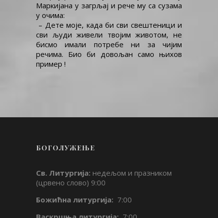
Маркијана у загрљај и рече му са сузама
у очима:
– Дете моје, када би сви свештеници и
сви људи живели твојим животом, не
бисмо имали потребе ни за чијим
речима. Био би довољан само њихов
пример !
БОГОЛУЖЕЊЕ
Св. Литургија:
недељом и празником
(црвено слово) 9:00
Божићна литургија:
7:00
Васкршња литургија:
7:00