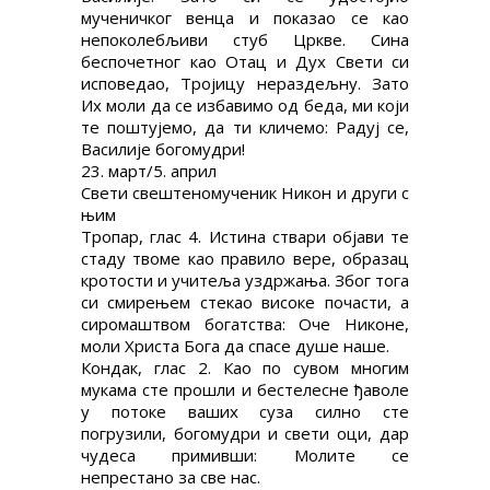
мученичког венца и показао се као
непоколебљиви стуб Цркве. Сина
беспочетног као Отац и Дух Свети си
исповедао, Тројицу нераздељну. Зато
Их моли да се избавимо од беда, ми који
те поштујемо, да ти кличемо: Радуј се,
Василије богомудри!
23. март/5. април
Свети свештеномученик Никон и други с
њим
Тропар, глас 4. Истина ствари објави те
стаду твоме као правило вере, образац
кротости и учитеља уздржања. Због тога
си смирењем стекао високе почасти, а
сиромаштвом богатства: Оче Никоне,
моли Христа Бога да спасе душе наше.
Кондак, глас 2. Као по сувом многим
мукама сте прошли и бестелесне ђаволе
у потоке ваших суза силно сте
погрузили, богомудри и свети оци, дар
чудеса примивши: Молите се
непрестано за све нас.