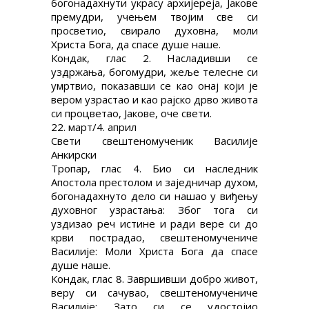
богонадахнути украсу архијереја, Јакове
премудри, учењем твојим све си
просветио, свирало духовна, моли
Христа Бога, да спасе душе наше.
Кондак, глас 2. Насладивши се
уздржања, богомудри, жеље телесне си
умртвио, показавши се као онај који је
вером узрастао и као рајско дрво живота
си процветао, Јакове, оче свети.
22. март/4. април
Свети свештеномученик Василије
Анкирски
Тропар, глас 4. Био си наследник
Апостола престолом и заједничар духом,
богонадахнуто дело си нашао у виђењу
духовног узрастања: Због тога си
уздизао реч истине и ради вере си до
крви пострадао, свештеномучениче
Василије: Моли Христа Бога да спасе
душе наше.
Кондак, глас 8. Завршивши добро живот,
веру си сачувао, свештеномучениче
Василије: Зато си се удостојио