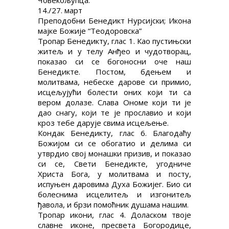
Човекољупца.
14./27. март
Преподобни Бенедикт Нурсијски; Икона
мајке Божије “Теодоровска”
Тропар Бенедикту, глас 1. Као пустињски
житељ и у телу Анђео и чудотворац,
показао си се богоносни оче наш
Бенедикте. Постом, бдењем и
молитвама, небеске дарове си примио,
исцељујући болести оних који ти са
вером долазе. Слава Ономе који ти је
дао снагу, који те је прославио и који
кроз тебе дарује свима исцељење.
Кондак Бенедикту, глас 6. Благодаћу
Божијом си се обогатио и делима си
утврдио свој монашки призив, и показао
си се, Свети Бенедикте, угодниче
Христа Бога, у молитвама и посту,
испуњен даровима Духа Божијег. Био си
болеснима исцелитељ и изгонитељ
ђавола, и брзи помоћник душама нашим.
Тропар икони, глас 4. Доласком твоје
славне иконе, пресвета Богородице,