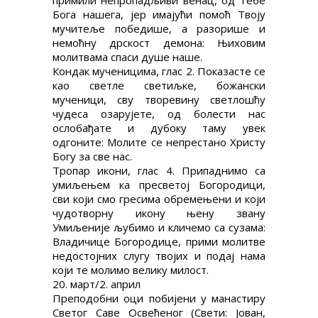
примили непропадљиви венац, од Тебе
Бога нашега, јер имајући помоћ Твоју
мучитеље победише, а разорише и
немоћну дрскост демона: Њиховим
молитвама спаси душе наше.
Кондак мученицима, глас 2. Показасте се
као светле светиљке, божански
мученици, сву творевину светлошћу
чудеса озарујете, од болести нас
ослобађате и дубоку таму увек
одгоните: Молите се непрестано Христу
Богу за све нас.
Тропар икони, глас 4. Припаднимо са
умиљењем ка пресветој Богородици,
сви који смо гресима обремењени и који
чудотворну икону њену звану
Умиљеније љубимо и кличемо са сузама:
Владичице Богородице, прими молитве
недостојних слугу твојих и подај нама
који те молимо велику милост.
20. март/2. април
Преподобни оци побијени у манастиру
Светог Саве Освећеног (Свети: Јован,