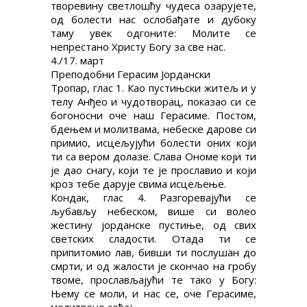
творевину светлошћу чудеса озарујете,
од болести нас ослобађате и дубоку
таму увек одгоните: Молите се
непрестано Христу Богу за све нас.
4./17. март
Преподобни Герасим Јордански
Тропар, глас 1. Као пустињски житељ и у
телу Анђео и чудотворац, показао си се
богоносни оче наш Герасиме. Постом,
бдењем и молитвама, небеске дарове си
примио, исцељујући болести оних који
ти са вером долазе. Слава Ономе који ти
је дао снагу, који те је прославио и који
кроз тебе дарује свима исцељење.
Кондак, глас 4. Разгоревајући се
љубављу небеском, више си волео
жестину јорданске пустиње, од свих
светских сладости. Отада ти се
припитомио лав, бивши ти послушан до
смрти, и од жалости је скончао на гробу
твоме, прослављајући те тако у Богу:
Њему се моли, и нас се, оче Герасиме,