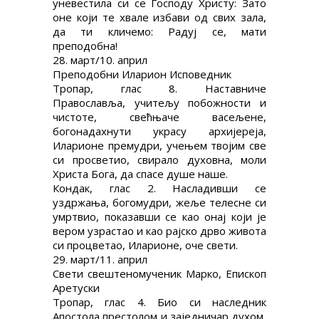
уневестила си се Господу Христу: Зато
оне који те хвале избави од свих зала,
да ти кличемо: Радуј се, мати
преподобна!
28. март/10. април
Преподобни Иларион Исповедник
Тропар, глас 8. Наставниче
Православља, учитељу побожности и
чистоте, свећњаче васељене,
богонадахнути украсу архијереја,
Иларионе премудри, учењем твојим све
си просветио, свирало духовна, моли
Христа Бога, да спасе душе наше.
Кондак, глас 2. Насладивши се
уздржања, богомудри, жеље телесне си
умртвио, показавши се као онај који је
вером узрастао и као рајско дрво живота
си процветао, Иларионе, оче свети.
29. март/11. април
Свети свештеномученик Марко, Епископ
Аретуски
Тропар, глас 4. Био си наследник
Апостола престолом и заједничар духом,