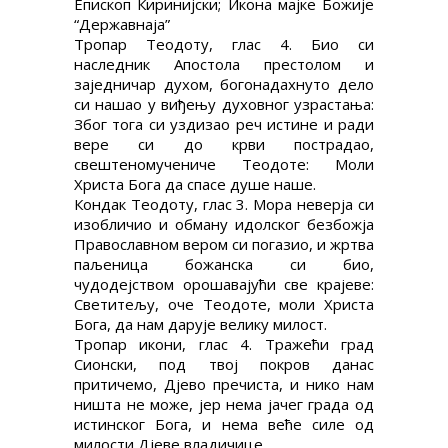
Епископ Киринијски; Икона мајке Божије
“Державнаја”
Тропар Теодоту, глас 4. Био си
наследник Апостола престолом и
заједничар духом, богонадахнуто дело
си нашао у виђењу духовног узрастања:
Због тога си уздизао реч истине и ради
вере си до крви пострадао,
свештеномучениче Теодоте: Моли
Христа Бога да спасе душе наше.
Кондак Теодоту, глас 3. Мора неверја си
изобличио и обману идолског безбожја
Православном вером си погазио, и жртва
паљеница божанска си био,
чудодејством орошавајући све крајеве:
Светитељу, оче Теодоте, моли Христа
Бога, да нам дарује велику милост.
Тропар икони, глас 4. Тражећи град
Сионски, под твој покров данас
притичемо, Дјево пречиста, и нико нам
ништа не може, јер нема јачег града од
истинског Бога, и нема веће силе од
милости Дјеве владичице.