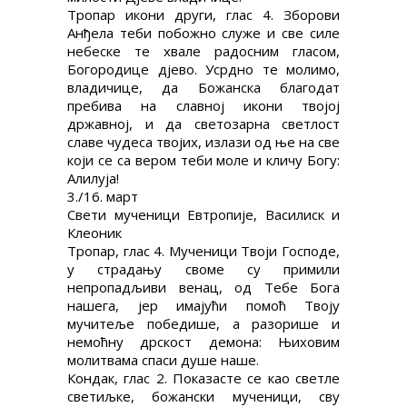
Тропар икони други, глас 4. Зборови
Анђела теби побожно служе и све силе
небеске те хвале радосним гласом,
Богородице дјево. Усрдно те молимо,
владичице, да Божанска благодат
пребива на славној икони твојој
државној, и да светозарна светлост
славе чудеса твојих, излази од ње на све
који се са вером теби моле и кличу Богу:
Алилуја!
3./16. март
Свети мученици Евтропије, Василиск и
Клеоник
Тропар, глас 4. Мученици Твоји Господе,
у страдању своме су примили
непропадљиви венац, од Тебе Бога
нашега, јер имајући помоћ Твоју
мучитеље победише, а разорише и
немоћну дрскост демона: Њиховим
молитвама спаси душе наше.
Кондак, глас 2. Показасте се као светле
светиљке, божански мученици, сву