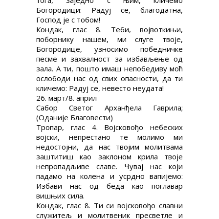
тога, заједно с њим, кличемо
Богородици: Радуј се, благодатна,
Господ је с тобом!
Кондак, глас 8. Теби, војвоткињи,
поборнику нашем, ми слуге твоје,
Богородице, узносимо победничке
песме и захвалност за избављење од
зала. А ти, пошто имаш непобедиву моћ
ослободи нас од свих опасности, да ти
кличемо: Радуј се, невесто неудата!
26. март/8. април
Сабор Светог Арханђела Гаврила;
(Оданије Благовести)
Тропар, глас 4. Војсковођо небеских
војски, непрестано те молимо ми
недостојни, да нас твојим молитвама
заштитиш као заклоном крила твоје
непропадљиве славе. Чувај нас који
падамо на колена и усрдно вапијемо:
Избави нас од беда као поглавар
вишњих сила.
Кондак, глас 8. Ти си војсковођо славни
служитељ и молитвеник пресветле и