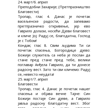
24. март/6. април
Преподобни Захарије; (Претпразништво
Благовести)
Тропар, глас 4. Данас je почетак
васељенске радости, да запевамо
претпразничко откривење, јер ево
Гаврило долази, носећи Дјеви благовест
и кличе Јој: Радуј се, благодатна, Господ
је с Тобом!
Кондак; глас 8. Свим људима Ти си
почетак спасења, Богородице дјево:
Божији служитељ са неба је послан да
стане пред стане пред тебе, велики
поглавар Анђела Гаврило, да ти донесе
радосну вест. Зато ти сви кличемо: Радуј
се, невесто неудата!
25. март/7. април
Благовести
Тропар, глас 4. Данас је почетак нашег
спасења и објава вечне Тајне: Син
Божији постаје Син дјеве, а Гаврило
јавља радосну благодатну вест. Због