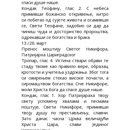
спаси душе наше.
Кондак Теофану, глас 2. С небеса
примивши божанско откривење, хитро
си побегао од сујете живота и осамивши
се, Свети Теофане, задобио си дар да
чиниш чуда и достојанство пророштва,
одрекавши се богатства и брака.
13./26. март
Пренос моштију Светог Никифора,
Патријарха Цариградског
Тропар, глас 4. Истина ствари објави те
стаду твоме као правило вере, образац
кротости и учитеља уздржања. Због тога
си смирењем стекао високе почасти, а
сиромаштвом богатства: Оче Никифоре,
моли Христа Бога да спасе душе наше.
Кондак, глас 1. Хор Патријараха твоју
свету успомену хвалама и песмама
поштује, Свети Никифоре, примивши
твоју душу по престављењу, славни.
Зато данас часна Црква величајући
Христа Цара, слави Јединог