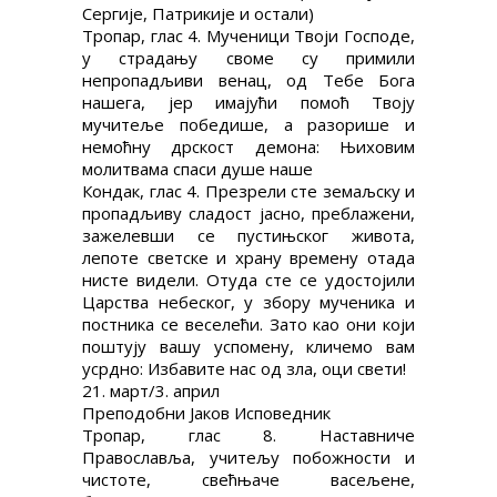
Сергије, Патрикије и остали)
Тропар, глас 4. Мученици Твоји Господе,
у страдању своме су примили
непропадљиви венац, од Тебе Бога
нашега, јер имајући помоћ Твоју
мучитеље победише, а разорише и
немоћну дрскост демона: Њиховим
молитвама спаси душе наше
Кондак, глас 4. Презрели сте земаљску и
пропадљиву сладост јасно, преблажени,
зажелевши се пустињског живота,
лепоте светске и храну времену отада
нисте видели. Отуда сте се удостојили
Царства небеског, у збору мученика и
постника се веселећи. Зато као они који
поштују вашу успомену, кличемо вам
усрдно: Избавите нас од зла, оци свети!
21. март/3. април
Преподобни Јаков Исповедник
Тропар, глас 8. Наставниче
Православља, учитељу побожности и
чистоте, свећњаче васељене,