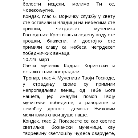
болести исцели, молимо Ти се,
Човекољупче.
Кондак, глас 6. Војничку службу у свету
сте оставили и Владици на небесима сте
пришли, четрдесет мученика
Господњих: Кроз огањ и ледену воду сте
прошли, блажени, и достојно сте
примили славу са небеса, четрдесет
победничких венаца.
10./23. март
Свети мученик Кодрат Коринтски и
остали с њим пострадали
Тропар, глас 4. Мученици Твоји Господе,
у страдању своме су примили
непропадљиви венац, од Тебе Бога
нашега, јер имајући помоћ Твоју
мучитеље победише, а разорише и
немоћну дрскост демона: Њиховим
молитвама спаси душе наше.
Кондак, глас 2. Показасте се као светле
светиљке, божански мученици, сву
творевину светлошћу чудеса озарујете,