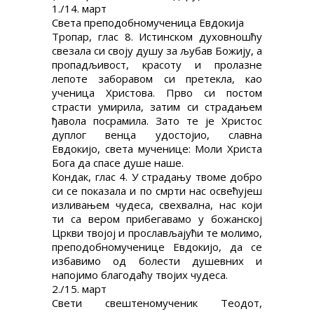
1./14. март
МАРТ
Света преподобномученица Евдокија
Тропар, глас 8. Истинском духовношћу
свезала си своју душу за љубав Божију, а
пропадљивост, красоту и пролазне
лепоте заборавом си претекла, као
ученица Христова. Прво си постом
страсти умирила, затим си страдањем
ђавола посрамила. Зато те је Христос
дуплог венца удостојио, славна
Евдокијо, света мученице: Моли Христа
Бога да спасе душе наше.
Кондак, глас 4. У страдању твоме добро
си се показала и по смрти нас освећујеш
изливањем чудеса, свехвална, нас који
ти са вером прибегавамо у божанској
Цркви твојој и прослављајући те молимо,
преподобномученице Евдокијо, да се
избавимо од болести душевних и
напојимо благодаћу твојих чудеса.
2./15. март
Свети свештеномученик Теодот,