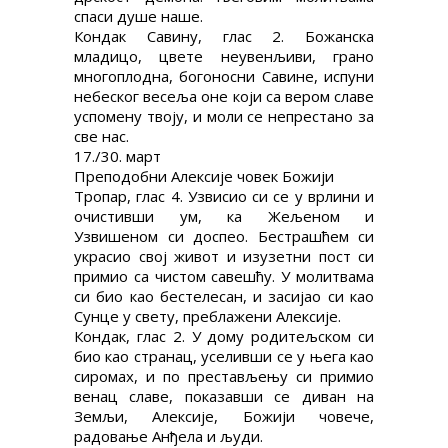
спаси душе наше.
Кондак Савину, глас 2. Божанска
младицо, цвете неувенљиви, грано
многоплодна, богоносни Савине, испуни
небеског весеља оне који са вером славе
успомену твоју, и моли се непрестано за
све нас.
17./30. март
Преподобни Алексије човек Божији
Тропар, глас 4. Узвисио си се у врлини и
очистивши ум, ка Жељеном и
Узвишеном си доспео. Бестрашћем си
украсио свој живот и изузетни пост си
примио са чистом савешћу. У молитвама
си био као бестелесан, и засијао си као
Сунце у свету, преблажени Алексије.
Кондак, глас 2. У дому родитељском си
био као странац, уселивши се у њега као
сиромах, и по престављењу си примио
венац славе, показавши се диван на
Земљи, Алексије, Божији човече,
радовање Анђела и људи.