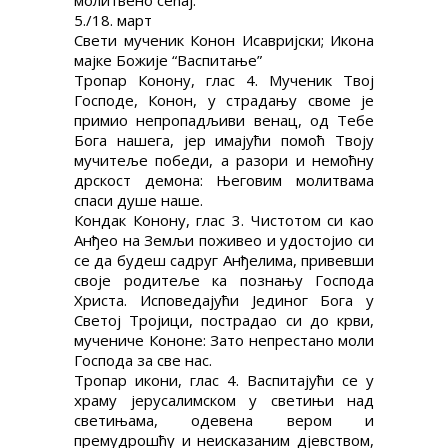
молитвено сећај.
5./18. март
Свети мученик Конон Исавријски; Икона
мајке Божије “Васпитање”
Тропар Конону, глас 4. Мученик Твој
Господе, Конон, у страдању своме је
примио непропадљиви венац, од Тебе
Бога нашега, јер имајући помоћ Твоју
мучитеље победи, а разори и немоћну
дрскост демона: Његовим молитвама
спаси душе наше.
Кондак Конону, глас 3. Чистотом си као
Анђео на Земљи поживео и удостојио си
се да будеш садруг Анђелима, привевши
своје родитеље ка познању Господа
Христа. Исповедајући Јединог Бога у
Светој Тројици, пострадао си до крви,
мучениче Кононе: Зато непрестано моли
Господа за све нас.
Тропар икони, глас 4. Васпитајући се у
храму јерусалимском у светињи над
светињама, одевена вером и
премудрошћу и неисказаним дјевством,