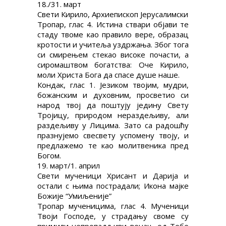
18./31. март
Свети Кирило, Архиепископ Јерусалимски
Тропар, глас 4. Истина ствари објави те
стаду твоме као правило вере, образац
кротости и учитеља уздржања. Због тога
си смирењем стекао високе почасти, а
сиромаштвом богатства: Оче Кирило,
моли Христа Бога да спасе душе наше.
Кондак, глас 1. Језиком твојим, мудри,
божанским и духовним, просветио си
народ твој да поштују једину Свету
Тројицу, природом нераздељиву, али
раздељиву у Лицима. Зато са радошћу
празнујемо свесвету успомену твоју, и
предлажемо те као молитвеника пред
Богом.
19. март/1. април
Свети мученици Хрисант и Дарија и
остали с њима пострадали; Икона мајке
Божије “Умиљеније”
Тропар мученицима, глас 4. Мученици
Твоји Господе, у страдању своме су