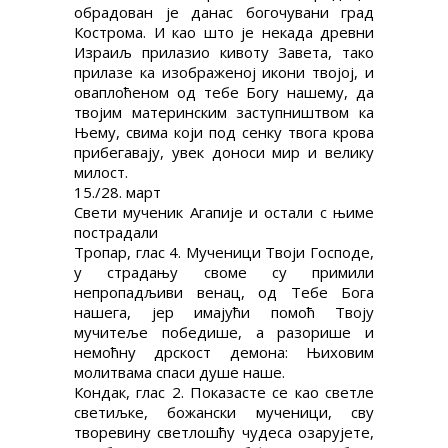
обрадован је данас богочувани град
Кострома. И као што је некада древни
Израиљ прилазио кивоту Завета, тако
прилазе ка изображеној икони твојој, и
оваплоћеном од тебе Богу нашему, да
твојим материнским заступништвом ка
Њему, свима који под сенку твога крова
прибегавају, увек доноси мир и велику
милост.
15./28. март
Свети мученик Агапије и остали с њиме
пострадали
Тропар, глас 4. Мученици Твоји Господе,
у страдању своме су примили
непропадљиви венац, од Тебе Бога
нашега, јер имајући помоћ Твоју
мучитеље победише, а разорише и
немоћну дрскост демона: Њиховим
молитвама спаси душе наше.
Кондак, глас 2. Показасте се као светле
светиљке, божански мученици, сву
творевину светлошћу чудеса озарујете,