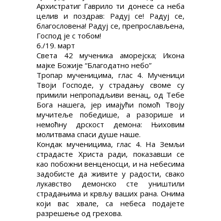
Архистратиг Гаврило ти донесе са неба
целив и поздрав: Радуј се! Радуј се,
благословена! Радуј се, препрослављена,
Господ је с тобом!
6./19. март
Света 42 мученика аморејска; Икона
мајке Божије “Благодатно небо”
Тропар мученицима, глас 4. Мученици
Твоји Господе, у страдању своме су
примили непропадљиви венац, од Тебе
Бога нашега, јер имајући помоћ Твоју
мучитеље победише, а разорише и
немоћну дрскост демона: Њиховим
молитвама спаси душе наше.
Кондак мученицима, глас 4. На Земљи
страдасте Христа ради, показавши се
као побожни венценосци, и на небесима
задобисте да живите у радости, свако
лукавство демонско сте уништили
страдањима и крвљу ваших рана. Онима
који вас хвале, са небеса подајете
разрешење од грехова.