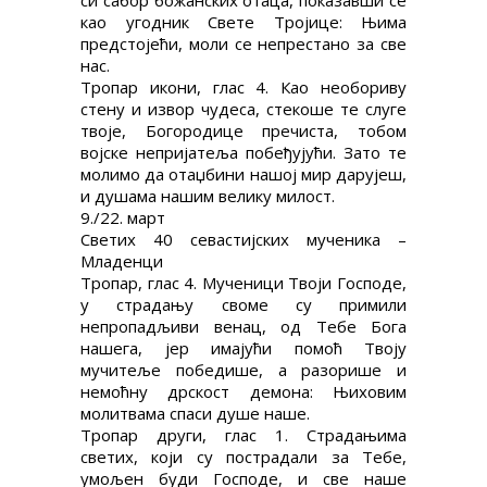
си сабор божанских отаца, показавши се
као угодник Свете Тројице: Њима
предстојећи, моли се непрестано за све
нас.
Тропар икони, глас 4. Као необориву
стену и извор чудеса, стекоше те слуге
твоје, Богородице пречиста, тобом
војске непријатеља побеђујући. Зато те
молимо да отаџбини нашој мир дарујеш,
и душама нашим велику милост.
9./22. март
Светих 40 севастијских мученика –
Младенци
Тропар, глас 4. Мученици Твоји Господе,
у страдању своме су примили
непропадљиви венац, од Тебе Бога
нашега, јер имајући помоћ Твоју
мучитеље победише, а разорише и
немоћну дрскост демона: Њиховим
молитвама спаси душе наше.
Тропар други, глас 1. Страдањима
светих, који су пострадали за Тебе,
умољен буди Господе, и све наше