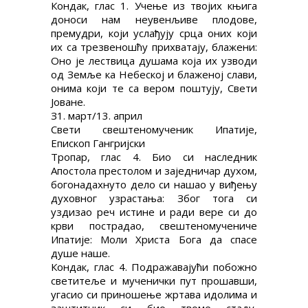
Кондак, глас 1. Учење из твојих књига
доноси нам неувенљиве плодове,
премудри, који услађују срца оних који
их са трезвеношћу прихватају, блажени:
Оно је лествица душама која их узводи
од Земље ка Небеској и блаженој слави,
онима који те са вером поштују, Свети
Јоване.
З1. март/13. април
Свети свештеномученик Ипатије,
Епископ Гангријски
Тропар, глас 4. Био си наследник
Апостола престолом и заједничар духом,
богонадахнуто дело си нашао у виђењу
духовног узрастања: Због тога си
уздизао реч истине и ради вере си до
крви пострадао, свештеномучениче
Ипатије: Моли Христа Бога да спасе
душе наше.
Кондак, глас 4. Подражавајући побожно
светитеље и мученички пут прошавши,
угасио си приношење жртава идолима и