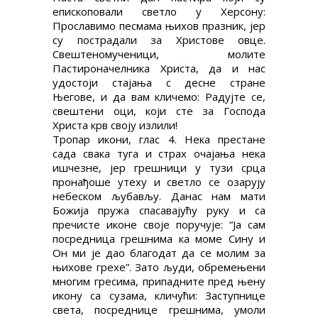
епископовали светло у Херсону:
Прославимо песмама њихов празник, јер
су пострадали за Христове овце.
Свештеномученици, молите
Пастироначелника Христа, да и нас
удостоји стајања с десне стране
Његове, и да вам кличемо: Радујте се,
свештени оци, који сте за Господа
Христа крв своју излили!
Тропар икони, глас 4. Нека престане
сада свака туга и страх очајања нека
ишчезне, јер грешници у тузи срца
пронађоше утеху и светло се озарују
небеском љубављу. Данас нам мати
Божија пружа спасавајућу руку и са
пречисте иконе своје поручује: “Ја сам
посредница грешнима ка моме Сину и
Он ми је дао благодат да се молим за
њихове грехе”. Зато људи, обремењени
многим гресима, припадните пред њену
икону са сузама, кличући: Заступнице
света, посреднице грешнима, умоли