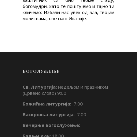
заштитник си био твоме стаду,
богомудри. Зато те поштујемо и тајно ти
кличемо: Избави нас увек од зла, твојим
молитвама, оче наш Ипатије.
БОГОЛУЖЕЊЕ
Св. Литургија:
недељом и празником
(црвено слово) 9:00
Божићна литургија:
7:00
Васкршња литургија:
7:00
Вечерње Богослужење:
Бадњи дан:
18:00