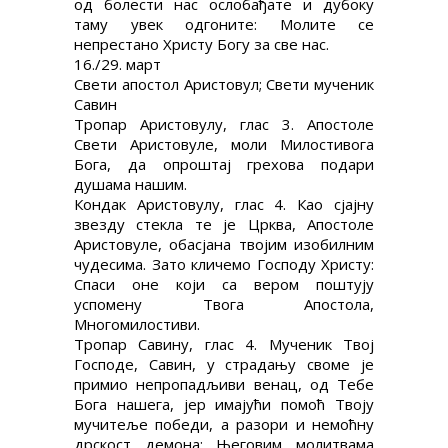
од болести нас ослобађате и дубоку
таму увек одгоните: Молите се
непрестано Христу Богу за све нас.
16./29. март
Свети апостол Аристовул; Свети мученик
Савин
Тропар Аристовулу, глас 3. Апостоле
Свети Аристовуле, моли Милостивога
Бога, да опроштај грехова подари
душама нашим.
Кондак Аристовулу, глас 4. Као сјајну
звезду стекла те је Црква, Апостоле
Аристовуле, обасјана твојим изобилним
чудесима. Зато кличемо Господу Христу:
Спаси оне који са вером поштују
успомену Твога Апостола,
Многомилостиви.
Тропар Савину, глас 4. Мученик Твој
Господе, Савин, у страдању своме је
примио непропадљиви венац, од Тебе
Бога нашега, јер имајући помоћ Твоју
мучитеље победи, а разори и немоћну
дрскост демона: Његовим молитвама