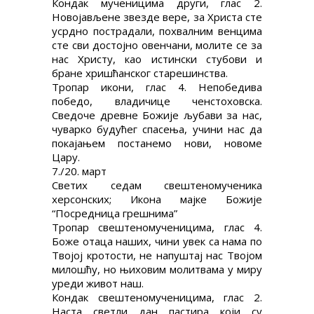
Кондак мученицима други, глас 2.
Новојављене звезде вере, за Христа сте
усрдно пострадали, похвалним венцима
сте сви достојно овенчани, молите се за
нас Христу, као истински стубови и
бране хришћанског старешинства.
Тропар икони, глас 4. Непобедива
победо, владичице ченстоховска.
Сведоче древне Божије љубави за нас,
чуварко будућег спасења, учини нас да
покајањем постанемо нови, новоме
Цару.
7./20. март
Светих седам свештеномученика
херсонских; Икона мајке Божије
“Посредница грешнима”
Тропар свештеномученицима, глас 4.
Боже отаца наших, чини увек са нама по
Твојој кротости, не напуштај нас Твојом
милошћу, но њиховим молитвама у миру
уреди живот наш.
Кондак свештеномученицима, глас 2.
Наста светли дан пастира који су