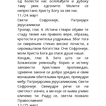
од болести нас ослобађате и дубоку
таму увек одгоните: Молите се
непрестано Христу Богу за све нас.
11./24. март
Свети Софроније, Патријарх
Јерусалимски
Тропар, глас 4. Истина ствари објави те
стаду твоме као правило вере, образац
кротости и учитеља уздржања. Због тога
си смирењем стекао високе почасти, а
сиромаштвом богатства: Оче Софроније,
моли Христа Бога да спасе душе наше.
Кондак, глас 8. Зато што си се
Божанском ревношћу борио и истину
заповести Христових проповедао,
Црквене законе си добро уредио и свим
монашким обитељима предао, премудри
међу Патријарсима jерусалимским, Свети
Софроније. Свемудре речи си на
светлост изнео, а ми који се њима учимо
кличемо ти: Радуј се, светла похвало
Православних!
12./25. март