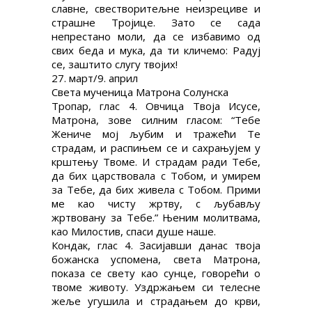
славне, свестворитељне неизрециве и
страшне Тројице. Зато се сада
непрестано моли, да се избавимо од
свих беда и мука, да ти кличемо: Радуј
се, заштито слугу твојих!
27. март/9. април
Света мученица Матрона Солунска
Тропар, глас 4. Овчица Твоја Исусе,
Матрона, зове силним гласом: “Тебе
Жениче мој љубим и тражећи Те
страдам, и распињем се и сахрањујем у
крштењу Твоме. И страдам ради Тебе,
да бих царствовала с Тобом, и умирем
за Тебе, да бих живела с Тобом. Прими
ме као чисту жртву, с љубављу
жртвовану за Тебе.” Њеним молитвама,
као Милостив, спаси душе наше.
Кондак, глас 4. Засијавши данас твоја
божанска успомена, света Матрона,
показа се свету као сунце, говорећи о
твоме животу. Уздржањем си телесне
жеље угушила и страдањем до крви,