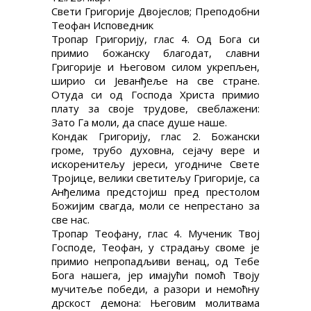
Свети Григорије Двојеслов; Преподобни
Теофан Исповедник
Тропар Григорију, глас 4. Од Бога си
примио божанску благодат, славни
Григорије и Његовом силом укрепљен,
ширио си Јеванђеље на све стране.
Отуда си од Господа Христа примио
плату за своје трудове, свеблажени:
Зато Га моли, да спасе душе наше.
Кондак Григорију, глас 2. Божански
громе, трубо духовна, сејачу вере и
искоренитељу јереси, угодниче Свете
Тројице, велики светитељу Григорије, са
Анђелима предстојиш пред престолом
Божијим свагда, моли се непрестано за
све нас.
Тропар Теофану, глас 4. Мученик Твој
Господе, Теофан, у страдању своме је
примио непропадљиви венац, од Тебе
Бога нашега, јер имајући помоћ Твоју
мучитеље победи, а разори и немоћну
дрскост демона: Његовим молитвама