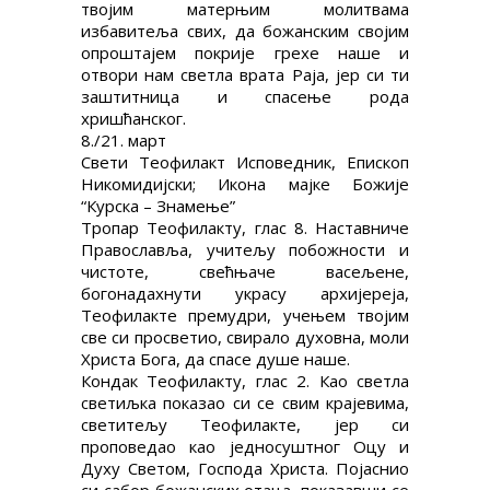
твојим матерњим молитвама
избавитеља свих, да божанским својим
опроштајем покрије грехе наше и
отвори нам светла врата Раја, јер си ти
заштитница и спасење рода
хришћанског.
8./21. март
Свети Теофилакт Исповедник, Епископ
Никомидијски; Икона мајке Божије
“Курска – Знамење”
Тропар Теофилакту, глас 8. Наставниче
Православља, учитељу побожности и
чистоте, свећњаче васељене,
богонадахнути украсу архијереја,
Теофилакте премудри, учењем твојим
све си просветио, свирало духовна, моли
Христа Бога, да спасе душе наше.
Кондак Теофилакту, глас 2. Као светла
светиљка показао си се свим крајевима,
светитељу Теофилакте, јер си
проповедао као једносуштног Оцу и
Духу Светом, Господа Христа. Појаснио