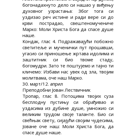
богонадахнуто дело си нашао у виђењу
духовног узрастања: Због тога си
уздизао реч истине и ради вере си до
крви пострадао, свештеномучениче
Марко: Моли Христа Бога да спасе душе
наше.
Кондак, глас 4. Подражавајући побожно
светитеље и мученички пут прошавши,
угасио си приношење жртава идолима и
заштитник си био твоме стаду,
богомудри. Зато те поштујемо и тајно ти
кличемо: Избави нас увек од зла, твојим
молитвама, оче наш Марко.
30. март/12. април
Преподобни Јован Лествичник
Тропар, глас 8. Потоцима твојих суза
бесплодну пустињу си обрађивао и
уздасима из дубине душе, умножио си
великим трудом своје таланте. Био си
свећњак свету, сијајући својим чудесима,
Јоване оче наш: Моли Христа Бога, да
спасе душе наше.