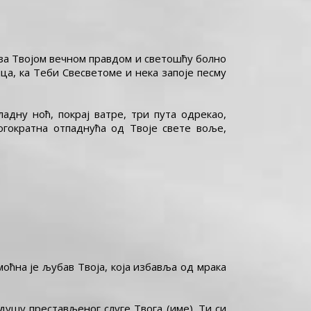
в за Твојом вечном правдом и светошћу болно
ца, ка Теби Свесветоме и нека запоје песму
адну ноћ, покрај ватре, три пута одрекао,
огократна отпаднућа од Твоје свете воље,
оћна је љубав Твоја, која избавља од мрака
душу престављеног слуге Твога (име). Ти си