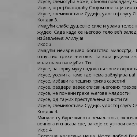
Исусе, свемогући Боже, обнови првоздану ч
Исусе, огреј благодаћу Својом оне који сиро
Исусе, свемилостиви Судијо, удостој слугу Св
Кондак 3.
Имајући слабе душевне силе и узама телесни
жудео. Сада када се његово тело већ залед
избављења: Алилуја!
Икос 3.
Имајући неизрециво богатство милосрђа, Т
отпустио грехе његове. Ти који једини з
молитвама вапијућих Ти:
Исусе, за горку муку падова његових опрости
Исусе, усели га тамо где нема заблуђивања!
Исусе, избави га тешких грижа савести!
Исусе, раздери вавек списак његових грехов
Исусе, не помени грехе његове младости!
Исусе, од тајних преступљења очисти га!
Исусе, свемилостиви Судијо, удостој слугу Св
Кондак 4.
Минуле су буре живота земаљскога, окончал
вечнога и спасава све, за које се узноси смел
Икос 4.
Послушај уздисања наша, Исусе добри! Види