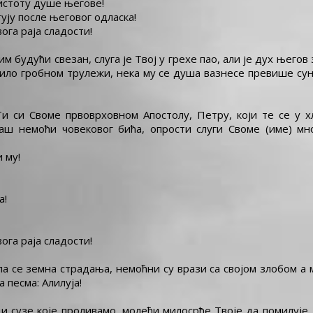
истоту душе његове!
тују после његовог одласка!
ога раја сладости!
м будући свезан, слуга је Твој у грехе пао, али је дух њего
ило гробном трулежи, нека му се душа вазнесе превише сун
и си Своме првоврховном Апостолу, Петру, који те се у хл
наш немоћи човековог бића, опрости слуги Своме (име) мн
 му!
а!
ога раја сладости!
а се земна страдања, немоћни су врази са својом злобом а м
а песма: Алилуја!
 сузе које проливамо, молећи милосрђе Твоје да помилује 