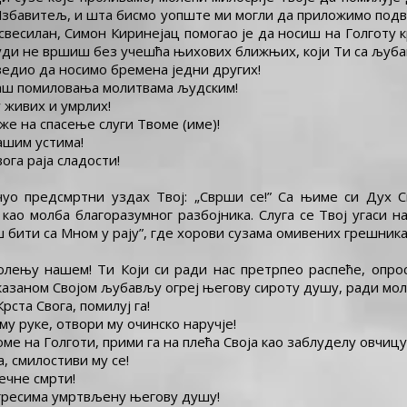
 Избавитељ, и шта бисмо уопште ми могли да приложимо подви
и свесилан, Симон Киринејац помогао је да носиш на Голготу кр
уди не вршиш без учешћа њихових ближњих, који Ти са љуба
ведио да носимо бремена једни других!
ваш помиловања молитвама људским!
 живих и умрлих!
же на спасење слуги Твоме (име)!
нашим устима!
ога раја сладости!
чуо предсмртни уздах Твој: „Сврши се!” Са њиме си Дух 
ао молба благоразумног разбојника. Слуга се Твој угаси н
ш бити са Мном у рају”, где хорови сузама омивених грешника
молењу нашем! Ти Који си ради нас претрпео распеће, опрос
азаном Својом љубављу огреј његову сироту душу, ради молит
рста Свога, помилуј га!
ему руке, отвори му очинско наручје!
оме на Голготи, прими га на плећа Своја као заблуделу овчицу
а, смилостиви му се!
вечне смрти!
и гресима умртвљену његову душу!