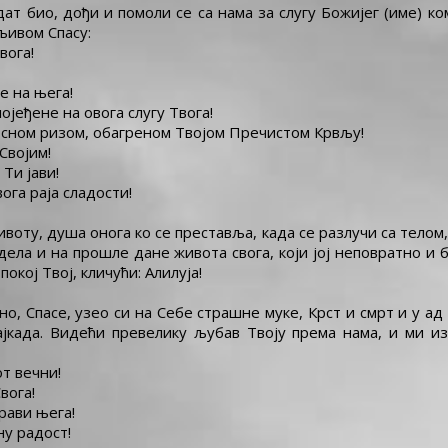
дат био, дођи и помоли се са нама за слугу Божијег (име) 
аљивом Спасу:
вога!
е на њега!
ојеђене на овога слугу Твога!
осном ризом, обагреном Твојом Пречистом Крвљу!
Својим!
Ти јави!
ога раја сладости!
ивоту, душа онога ко се преставља, када се разлучи са тело
ела и на прошле дане живота свога, који јој неповратно и 
окој Твој, кличући: Алилуја!
 Спасе, узео си на Себе страшне муке, Крст и смрт и у ад 
вајкада. Видећи превелику љубав Твоју према нама, и ми и
т вечни!
вога!
орави њега!
ну радост!