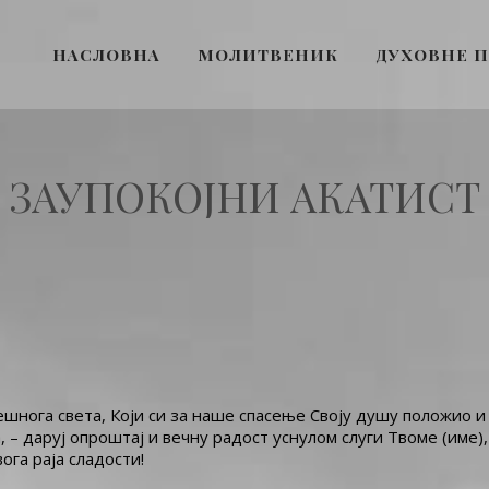
НАСЛОВНА
МОЛИТВЕНИК
ДУХОВНЕ 
ЗАУПОКОЈНИ АКАТИСТ
нога света, Који си за наше спасење Своју душу положио и
 – даруј опроштај и вечну радост уснулом слуги Твоме (име),
ога раја сладости!