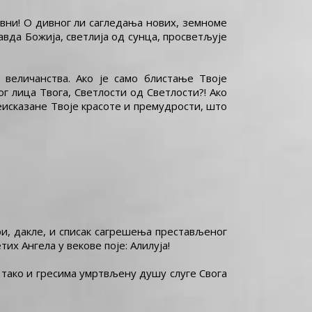
овни! О дивног ли сагледања нових, земноме
авда Божија, светлија од сунца, просветљује
 величанства. Ако је само блистање Твоје
г лица Твога, Светлости од Светлости?! Ако
неисказане Твоје красоте и премудрости, што
ри, дакле, и списак сагрешења престављеног
их Ангела у векове поје: Алилуја!
и тако и гресима умртвљену душу слуге Свога