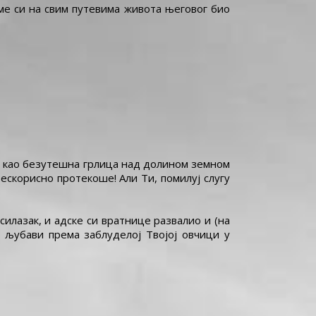
коме си на свим путевима живота његовог био
м, као безутешна грлица над долином земном
бескорисно протекоше! Али Ти, помилуј слугу
силазак, и адске си вратнице развалио и (на
з љубави према заблуделој Твојој овчици у