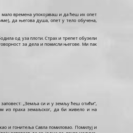
а мало времена упокојаваш и да ћеш их опет
име), да његова душа, опет у тело обучена,
бодила од уза плоти. Страх и трепет обузели
дговорност за дела и помисли његове. Ми пак
заповест: „Земља си и у земљу ћеш отићи”,
м из праха земаљског, да би живело и на
рекао и гонитеља Савла помиловао. Помилуј и