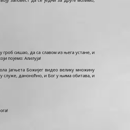
Твоју заповест да се једни за друге молимо,
 гроб сишао, да са славом из њега устане, и
оји појемо: Алилуја!
тола Јагњета Божијег видео велику множину
у служе, даноноћно, и Бог у њима обитава, и
ога!