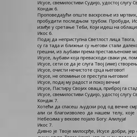
Исусе, свемилостиви Судијо, удостој слугу Св
Кондак 6.
Проповедајући опште васкрсење из мртвих, 
пробудити последњом трубом. Пробуди, Исус
изиђе у сретање Теби, Који идеш на облацим
Икос 6.
Подај да неприступна Светлост лица Твога, 
су га тада и ближњи су његови стали далеко
грешни, из љубави према престављеноме м
Исусе, љубави која превасходи сваки ум, поми
Исусе, сети се да је слуга Твој (име) створењ
Исусе, очисти нечистоте срца његовог!
Исусе, не опомињи се преступа његових!
Исусе, подај му радост и покој вечни!
Исусе, Пастиру Својих оваца, приброј га ста
Исусе, свемилостиви Судијо, удостој слугу Св
Кондак 7.
Хотећи да спасеш људски род од вечне смр
али си благоизволео да нашем телу, кој
Небесима у векове појало Богу: Aлилуја!
Икос 7.
Дивно је Твоје милосрђе, Исусе добри, јер 