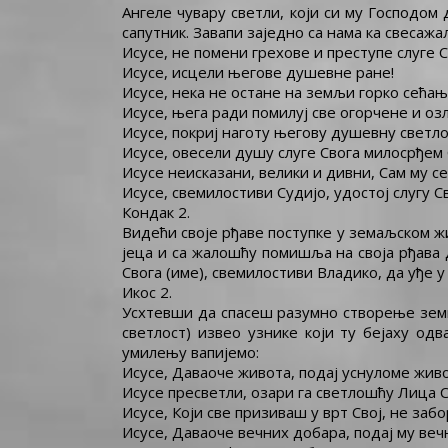
Ангеле чувару светли, који си му Господом 
сапутник. Завапи заједно са нама ка свесаж
Исусе, не помени грехове и преступе слуге С
Исусе, исцели његове душевне ране!
Исусе, нека не остане на земљи горко сећањ
Исусе, њега ради помилуј све огорчене и озл
Исусе, покриј наготу његову душевну светл
Исусе, овесели душу слуге Свога милосрђем 
Исусе неисказани, велики и дивни, Сам му се 
Исусе, свемилостиви Судијо, удостој слугу Св
Кондак 2.
Видећи своје рђаве поступке у земаљском ж
јеца и са жалошћу помишља на своја рђава д
Свога (име), свемилостиви Владико, да уђе у п
Икос 2.
Усхтевши да спасеш разумно створење земно,
светлост) извео узнике који ту бејаху од
умилењу вапијемо:
Исусе, Даваоче живота, подај уснуломе живо
Исусе пресветли, озари га светлошћу Лица С
Исусе, Који све призиваш у врт Свој, не заб
Исусе, Даваоче вечних добара, подај му веч