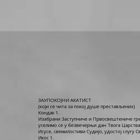
ЗАУПОКОЈНИ АКАТИСТ
(који се чита за покој душе престављених)
Кондак 1.
Изабрани Заступниче и Првосвештениче греш
уселимо се у безвечерњи дан Твога Царства,
Исусе, свемилостиви Судијо, удостој слугу Св
Икос 1.