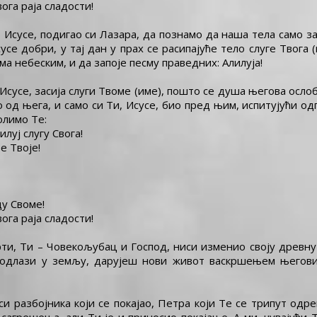
ога раја сладости!
Исусе, подигао си Лазара, да познамо да наша тела само з
е добри, у тај дан у прах се расипајуће тело слуге Твога (
а небеским, и да запоје песму праведних: Алилуја!
Исусе, засија слуги Твоме (име), пошто се душа његова осло
 од њега, и само си Ти, Исусе, био пред њим, испитујући о
олимо Те:
луј слугу Свога!
е Твоје!
ду Своме!
ога раја сладости!
ти, Ти – Човекољубац и Господ, ниси изменио своју древну 
е одлази у земљу, дарујеш нови живот васкршењем његови
си разбојника који се покајао, Петра који Те се трипут од