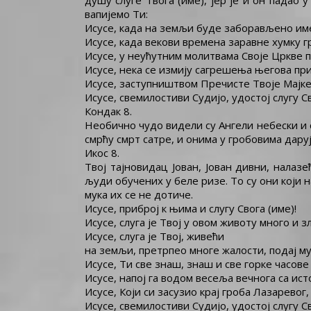
душу слуге Твога (име), јер је и он падао 
вапијемо Ти:
Исусе, када на земљи буде заборављено име
Исусе, када векови времена заравне хумку г
Исусе, у неућутним молитвама Своје Цркве 
Исусе, нека се измију сагрешења његова п
Исусе, заступништвом Пречисте Твоје Мајке 
Исусе, свемилостиви Судијо, удостој слугу Св
Кондак 8.
Необично чудо видели су Ангели небески и с
смрћу смрт сатре, и онима у гробовима дарује
Икос 8.
Твој тајновидац Јован, Јован дивни, нала
људи обучених у беле ризе. То су они који 
мука их се не дотиче.
Исусе, приброј к њима и слугу Свога (име)!
Исусе, слуга је Твој у овом животу много и з
Исусе, слуга је Твој, живећи
на земљи, претрпео многе жалости, подај му
Исусе, Ти све знаш, знаш и све горке часов
Исусе, напој га водом весеља вечнога са ист
Исусе, Који си засузио крај гроба Лазаревог,
Исусе, свемилостиви Судијо, удостој слугу Св