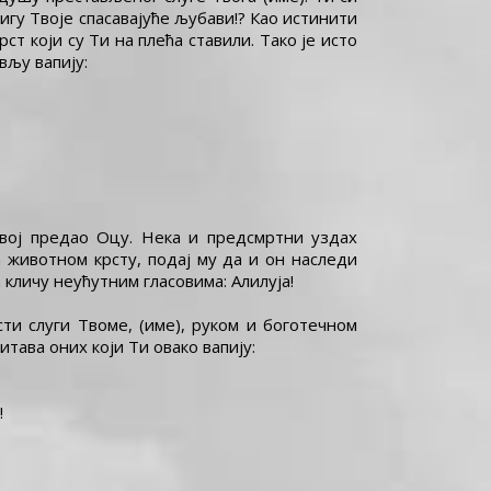
гу Твоје спасавајуће љубави!? Као истинити
ст који су Ти на плећа ставили. Тако је исто
вљу вапију:
Свој предао Оцу. Нека и предсмртни уздах
а животном крсту, подај му да и он наследи
 кличу неућутним гласовима: Алилуја!
ти слуги Твоме, (име), руком и боготечном
ава оних који Ти овако вапију:
!