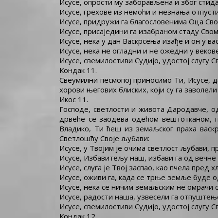
Исусе, опрости му заборављена и због стид
Исусе, грехове из немоћи и незнања отпусти
Исусе, придружи га благословенима Оца Сво
Исусе, присаједини га изабраном стаду Свом
Исусе, нека у дан Васкрсења изађе и он у в
Исусе, нека не огладни и не ожедни у векове
Исусе, свемилостиви Судијо, удостој слугу Св
Кондак 11.
Свеумилни песмопој приносимо Ти, Исусе, д
хорови његових блиских, који су га заволели
Икос 11.
Господе, светлости и живота Дародавче, о
дрвеће се заодева одећом вештотканом, пт
Владико, Ти ћеш из земаљског праха васкр
Светлошћу Своје љубави:
Исусе, у Твојим је очима светлост љубави, 
Исусе, Избавитељу наш, избави га од вечне 
Исусе, слуга је Твој заспао, као пчела пред 
Исусе, оживи га, када се трње земље буде 
Исусе, нека се ничим земаљским не омрачи 
Исусе, радости наша, узвесели га отпуштењ
Исусе, свемилостиви Судијо, удостој слугу Св
Кондак 12.