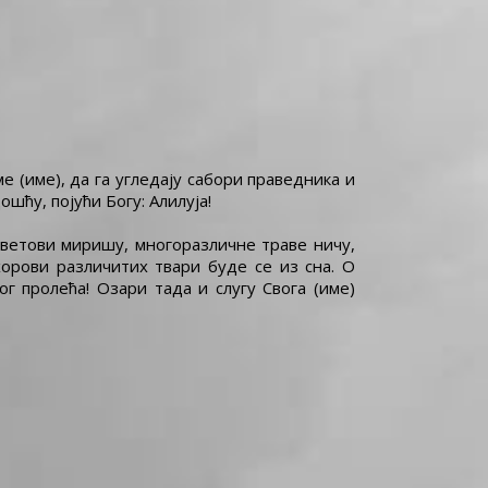
 (име), да га угледају сабори праведника и
шћу, појући Богу: Алилуја!
цветови миришу, многоразличне траве ничу,
хорови различитих твари буде се из сна. О
г пролећа! Озари тада и слугу Свога (име)