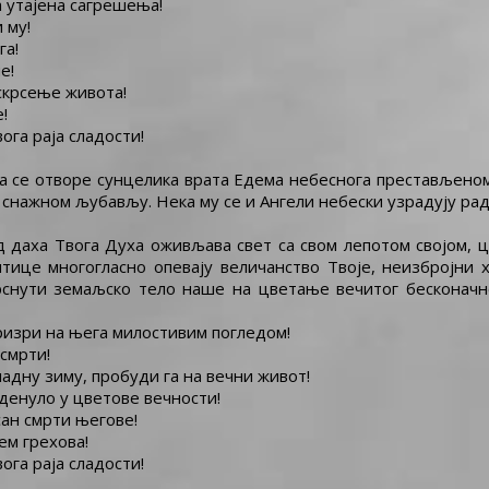
а утајена сагрешења!
 му!
га!
е!
аскрсење живота!
!
ога раја сладости!
а се отворе сунцелика врата Едема небеснога престављеноме
 снажном љубављу. Нека му се и Ангели небески узрадују радо
д даха Твога Духа оживљава свет са свом лепотом својом, 
ице многогласно опевају величанство Твоје, неизбројни 
снути земаљско тело наше на цветање вечитог бесконачно
призри на њега милостивим погледом!
смрти!
хладну зиму, пробуди га на вечни живот!
оденуло у цветове вечности!
сан смрти његове!
ем грехова!
ога раја сладости!