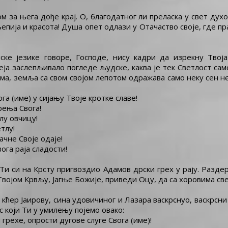
 за њега дође крај. О, благодатног ли преласка у свет дух
епија и красота! Душа опет одлази у Отачаство своје, где пр
ке језике говоре, Господе, нису кадри да изрекну Твоја
ја заслепљивало погледе људске, каква је тек Светлост само
ома, земља са свом својом лепотом одражава само неку сен 
га (име) у сијању Твоје кротке славе!
рења Свога!
лу овчицу!
тлу!
ачне Своје одаје!
ога раја сладости!
Ти си на Крсту пригвоздио Адамов дрски грех у рају. Разде
војом Крвљу, Јагње Божије, приведи Оцу, да са хоровима свет
 кћер Јаирову, сина удовичиног и Лазара васкрснуо, васкрсн
с који Ти у умилењу појемо овако:
грехе, опрости дугове слуге Свога (име)!