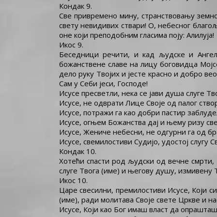
Кондак 9.
Све привремено мину, странствовању земном
свету невидивих ствари! О, небесног благољ
оне који преподобним гласима поју: Алилуја!
Икос 9.
Беседници речити, и кад људске и Ангелс
божанствене славе на лицу боговидца Мојсе
дело руку Твојих и јесте красно и добро ве
Сам у Себи јеси, Господе!
Исусе пресветли, нека се јави душа слуге Тво
Исусе, не одврати Лице Своје од палог ство
Исусе, потражи га као добри пастир заблуде
Исусе, огњем Божанства дај и њему ризу све
Исусе, Жениче небесни, не одгурни га од бр
Исусе, свемилостиви Судијо, удостој слугу Св
Кондак 10.
Хотећи спасти род људски од вечне смрти, 
слуге Твога (име) и његову душу, измивену Т
Икос 10.
Царе свесилни, премилостиви Исусе, Који си
(име), ради молитава Своје свете Цркве и на
Исусе, Који као Бог имаш власт да опрашташ 