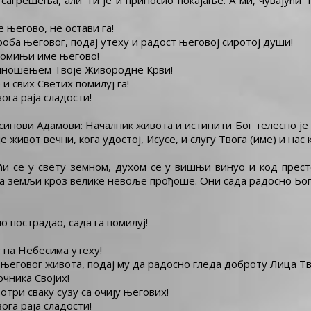
у сагрешења, али Ти је и приносио покајање. А ми, чувајући 
 његово, не остави га!
роба његовог, подај утеху и радост његовој сиротој души!
помињи име његово!
риношењем Твоје Живородне Крви!
и свих Светих помилуј га!
ога раја сладости!
инови Адамови: Началник живота и истинити Бог телесно је у
 живот вечни, кога удостој, Исусе, и слугу Твога (име) и нас к
зећи се у свету земном, духом се у вишњи винуо и код прес
на земљи кроз велике невоље прођоше. Они сада радосно Бог
ло пострадао, сада га помилуј!
 на Небесима утеху!
е његовог живота, подај му да радосно гледа доброту Лица Тв
очника Својих!
 отри сваку сузу са очију његових!
ога раја сладости!