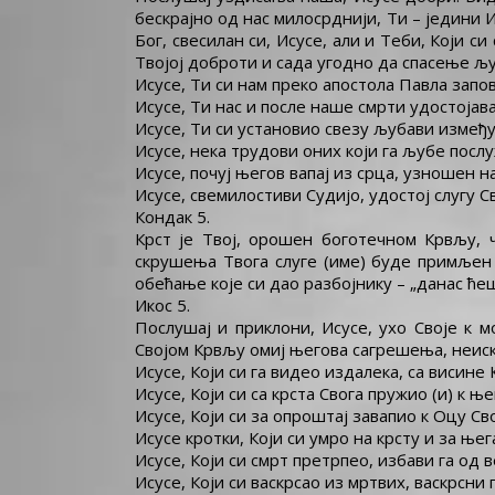
бескрајно од нас милосрднији, Ти – једини
Бог, свесилан си, Исусе, али и Теби, Који с
Твојој доброти и сада угодно да спасење љ
Исусе, Ти си нам преко апостола Павла запо
Исусе, Ти нас и после наше смрти удостоја
Исусе, Ти си установио свезу љубави између
Исусе, нека трудови оних који га љубе послу
Исусе, почуј његов вапај из срца, узношен 
Исусе, свемилостиви Судијо, удостој слугу Св
Кондак 5.
Крст је Твој, орошен боготечном Крвљу, 
скрушења Твога слуге (име) буде примљен к
обећање које си дао разбојнику – „данас ће
Икос 5.
Послушај и приклони, Исусе, ухо Своје к 
Својом Крвљу омиј његова сагрешења, неиск
Исусе, Који си га видео издалека, са висине К
Исусе, Који си са крста Свога пружио (и) к њ
Исусе, Који си за опроштај завапио к Оцу Св
Исусе кротки, Који си умро на крсту и за њег
Исусе, Који си смрт претрпео, избави га од 
Исусе, Који си васкрсао из мртвих, васкрсн