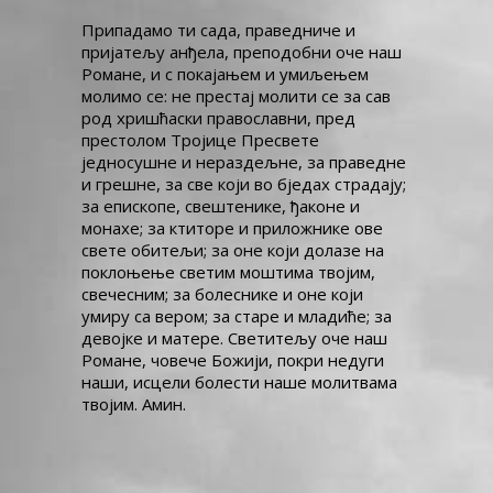
Припадамо ти сада, праведниче и
НИКОЛАЈ ЖИЧКИ
пријатељу анђела, преподобни оче наш
Романе, и с покајањем и умиљењем
молимо се: не престај молити се за сав
род хришћаски православни, пред
престолом Тројице Пресвете
једносушне и нераздељне, за праведне
и грешне, за све који во бједах страдају;
за епископе, свештенике, ђаконе и
монахе; за ктиторе и приложнике ове
свете обитељи; за оне који долазе на
поклоњење светим моштима твојим,
свечесним; за болеснике и оне који
умиру са вером; за старе и младиће; за
девојке и матере. Светитељу оче наш
Романе, човече Божији, покри недуги
наши, исцели болести наше молитвама
твојим. Амин.