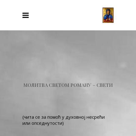
МОЛИТВА СВЕТОМ РОМАНУ – СВЕТИ
(чита се за помоћ у духовној несрећи
или опседнутости)