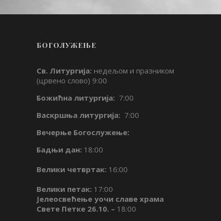
БОГОЛУЖЕЊЕ
Св. Литургија:
недељом и празником
(црвено слово) 9:00
Божићна литургија:
7:00
Васкршња литургија:
7:00
Вечерње Богослужење:
Бадњи дан:
18:00
Велики четвртак:
16:00
Велики петак:
17:00
Јелеосвећење уочи славе храма
Свете Петке 26.10. –
18:00