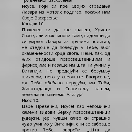
тридневног Васкрсења!
Исусе, који си пре Својих страдања
Лазара из мртвих подигао, покажи нам
Своје Васкрсење!
Кондак 10.
Пожелео си да све спасеш, Христе
Спасе, али ипак синови таме, видевши да
си умрлог Лазара из трулежи подигао,
не хтедоше да поверују у Тебе, због
окамењености срца свога. Неки, пак, од
њих отидоше првосвештеницима и
фарисејима и казаше им шта Ти учини у
Витанији. Не предајући се безумљу
њиховом, него у свеопште Васкрсење,
од Тебе обећано верујући, ми Теби,
Животодавцу и Спаситељу нашем,
велегласно кличемо: Алилуја!
Икос 10.
Царе Превечни, Исусе! Као непомични
камени зидови бејаху првосвештеници
јудејски, јер, чувши какво си страшно
чудо учинио у Витанији, они се сабраше
против Тебе, говорећи: ,,Шта да