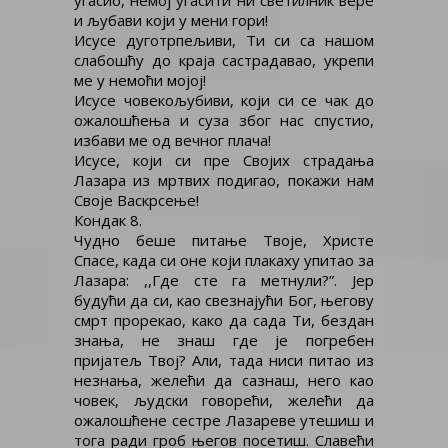
угасио, немој угасити ни светилник вере
и љубави који у мени гори!
Исусе дуготрпељиви, Ти си са нашом
слабошћу до краја састрадавао, укрепи
ме у немоћи мојој!
Исусе човекољубиви, који си се чак до
ожалошћења и суза због нас спустио,
избави ме од вечног плача!
Исусе, који си пре Својих страдања
Лазара из мртвих подигао, покажи нам
Своје Васкрсење!
Кондак 8.
Чудно беше питање Твоје, Христе
Спасе, када си оне који плакаху упитао за
Лазара: ,,Где сте га метнули?”. Јер
будући да си, као свезнајући Бог, његову
смрт прорекао, како да сада Ти, бездан
знања, не знаш где је погребен
пријатељ Твој? Али, тада ниси питао из
незнања, желећи да сазнаш, него као
човек, људски говорећи, желећи да
ожалошћене сестре Лазареве утешиш и
тога ради гроб његов посетиш. Славећи