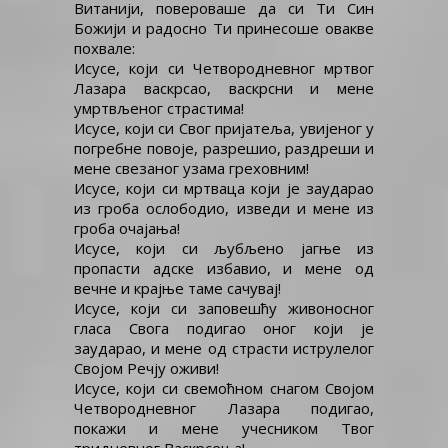
Витанији, повероваше да си Ти Син
Божији и радосно Ти принесоше овакве
похвале:
Исусе, који си Четвородневног мртвог
Лазара васкрсао, васкрсни и мене
умртвљеног страстима!
Исусе, који си Свог пријатеља, увијеног у
погребне повоје, разрешио, раздреши и
мене свезаног узама греховним!
Исусе, који си мртваца који је заударао
из гроба ослободио, изведи и мене из
гроба очајања!
Исусе, који си љубљено јагње из
пропасти адске избавио, и мене од
вечне и крајње таме сачувај!
Исусе, који си заповешћу живоносног
гласа Свога подигао оног који је
заударао, и мене од страсти иструлелог
Својом Речју оживи!
Исусе, који си свемоћном снагом Својом
Четвородневног Лазара подигао,
покажи и мене учесником Твог