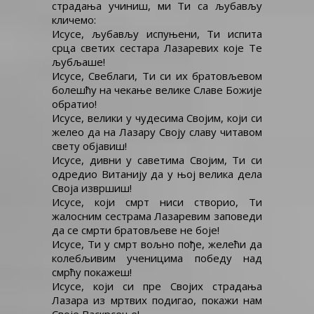
страдања учиниш, ми Ти са љубављу
кличемо:
Исусе, љубављу испуњени, Ти испита
срца светих сестара Лазаревих које Те
љубљаше!
Исусе, Свеблаги, Ти си их братовљевом
болешћу на чекање велике Славе Божије
обратио!
Исусе, велики у чудесима Својим, који си
желео да на Лазару Своју славу читавом
свету објавиш!
Исусе, дивни у саветима Својим, Ти си
одредио Витанију да у њој велика дела
Своја извршиш!
Исусе, који смрт ниси створио, Ти
жалосним сестрама Лазаревим заповеди
да се смрти братовљеве не боје!
Исусе, Ти у смрт вољно пође, желећи да
колебљивим ученицима победу над
смрћу покажеш!
Исусе, који си пре Својих страдања
Лазара из мртвих подигао, покажи нам