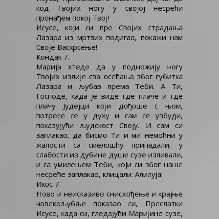
код Твојих ногу у својој несрећи
пронађем покој Твој!
Исусе, који си пре Својих страдања
Лазара из мртвих подигао, покажи нам
Своје Васкрсење!
Кондак 7.
Марија хтеде да у подножију ногу
Твојих излије сва осећања због губитка
Лазара и љубав према Теби. А Ти,
Господе, када је виде где плаче и где
плачу Јудејци који дођоше с њом,
потресе се у духу и сам се узбуди,
показујући људскост Своју. И сам си
заплакао, да бисмо Ти и ми немоћни у
жалости са смелошћу припадали, у
слабости из дубине душе сузе изливали,
и са умилењем Теби, који си због наше
несреће заплакао, клицали: Алилуја!
Икос 7.
Ново и неисказиво снисхођење и крајње
човекољубље показао си, Преслатки
Исусе, када си, гледајући Маријине сузе,