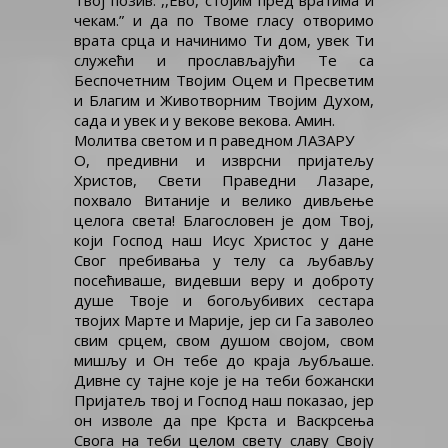
Твој позив: ,,Ево, стојим пред вратима и
чекам.” и да по Твоме гласу отворимо
врата срца и начинимо Ти дом, увек Ти
служећи и прослављајући Те са
Беспочетним Твојим Оцем и Пресветим
и Благим и Животворним Твојим Духом,
сада и увек и у векове векова. Амин.
Молитва светом и п раведном ЛАЗАРУ
О, предивни и изврсни пријатељу
Христов, Свети Праведни Лазаре,
похвало Витаније и велико дивљење
целога света! Благословен је дом Твој,
који Господ наш Исус Христос у дане
Свог пребивања у телу са љубављу
посећиваше, видевши веру и доброту
душе Твоје и богољубивих сестара
твојих Марте и Марије, јер си Га заволео
свим срцем, свом душом својом, свом
мишљу и Он тебе до краја љубљаше.
Дивне су тајне које је на теби божански
Пријатељ твој и Господ наш показао, јер
он изволе да пре Крста и Васкрсења
Свога на теби целом свету славу Своју