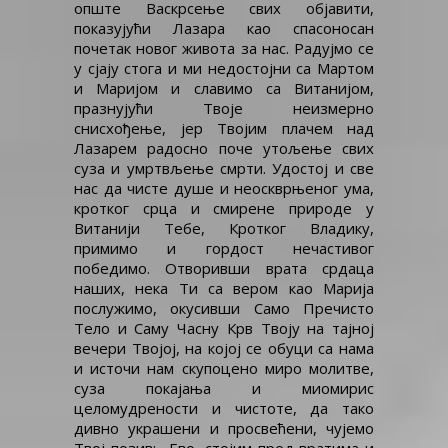
опште Васкрсење свих објавити,
показујући Лазара као спасоносан
почетак новог живота за нас. Радујмо се
у сјају стога и ми недостојни са Мартом
и Маријом и славимо са Витанијом,
празнујући Твоје неизмерно
снисхођење, јер Твојим плачем над
Лазарем радосно поче утољење свих
суза и умртвљење смрти. Удостој и све
нас да чисте душе и неоскврњеног ума,
кротког срца и смирене природе у
Витанији Тебе, Кротког Владику,
примимо и гордост нечастивог
победимо. Отворивши врата срдаца
наших, нека Ти са вером као Марија
послужимо, окусивши Само Пречисто
Тело и Саму Часну Крв Твоју на тајној
вечери Твојој, на којој се обуци са нама
и источи нам скупоцено миро молитве,
суза покајања и миомирис
целомудрености и чистоте, да тако
дивно украшени и просвећени, чујемо