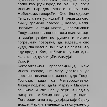
славу као Јединородног од Оца, пред
многим народом узнесе хвалу Оцу
Небескоме, говорећи: ,,Оче, благодарим
Ти што си ме услишио!”. И рекавши ово,
викну громким гласом: ,,Лазаре, изађи
напоље!” И тада мртвац, послушавши
Твоју заповест, поново оживљен устаде
и изађе увијен по рукама и ногама
погребним повојима, да, видевши ово
чудо, сва колена на небу, на земљи и у
аду пред Тобом, Победитељу смрти, на
колена падну, кличући: Алилуја!
Икос 9.
Богоглагољиви проповедници, иако
много говоре, не могу достојно да
прославе велико и страшно чудо Твоје,
Господе, када си Четвородневног
Лазара подигао, да би Марту и Марију и
са њима и све нас у вери и нади у
Васкрсење и бесмртност душе утврдио.
Тога ради, многи од Јудејаца који бејаху
дошли Марији, видевши шта си учинио у