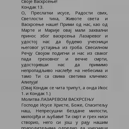
Своје Васкрсење!
Кондак 13.
О, Преслатки исусе, Радости свих,
Светлости тиха, Животе света и
Васкрсење наше! Прими од нас, као од
Марте и Марије овај мали захвални
принос због васкрсења Лазаревог и
удостој нас да будемо учесници
његовог устајања из гроба. Свесилном
Речју Својом подигни и нас из сваког
пада греховног и вечне смрти,
удостојивши нас да примимо
непропадљиво наслеђе на небесима и
тамо Ти са свима светима кличемо:
Алилуја!
(Овај Кондак се чита трипут, а онда Икос
1. и Кондак 1.)
Молитва ЛАЗАРЕВОМ ВАСКРСЕЊУ
Господе Исусе Христе, Боже, Спаситељу
наш, Непресушни бездане милости,
милосрђа и љубави! Ти смрт и грех ниси
створио, него си још у рају нашим
прародитељима одредио да учесници