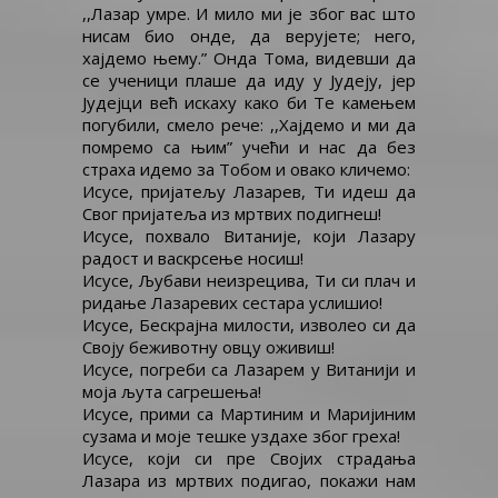
,,Лазар умре. И мило ми је због вас што
нисам био онде, да верујете; него,
хајдемо њему.” Онда Тома, видевши да
се ученици плаше да иду у Јудеју, јер
Јудејци већ искаху како би Те камењем
погубили, смело рече: ,,Хајдемо и ми да
помремо са њим” учећи и нас да без
страха идемо за Тобом и овако кличемо:
Исусе, пријатељу Лазарев, Ти идеш да
Свог пријатеља из мртвих подигнеш!
Исусе, похвало Витаније, који Лазару
радост и васкрсење носиш!
Исусе, Љубави неизрецива, Ти си плач и
ридање Лазаревих сестара услишио!
Исусе, Бескрајна милости, изволео си да
Своју беживотну овцу оживиш!
Исусе, погреби са Лазарем у Витанији и
моја љута сагрешења!
Исусе, прими са Мартиним и Маријиним
сузама и моје тешке уздахе због греха!
Исусе, који си пре Својих страдања
Лазара из мртвих подигао, покажи нам