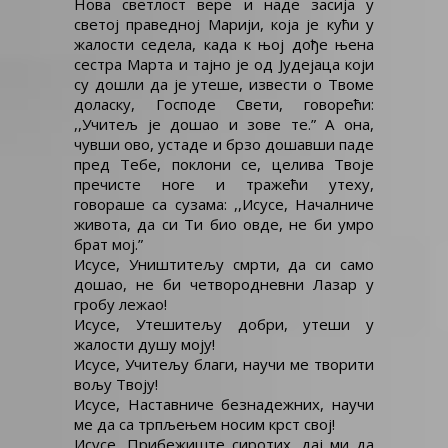
Нова светлост вере и наде засија у
светој праведној Марији, која је кући у
жалости седела, када к њој дође њена
сестра Марта и тајно је од Јудејаца који
су дошли да је утеше, извести о Твоме
доласку, Господе Свети, говорећи:
,,Учитељ је дошао и зове те.” А она,
чувши ово, устаде и брзо дошавши паде
пред Тебе, поклони се, целива Твоје
пречисте ноге и тражећи утеху,
говораше са сузама: ,,Исусе, Началниче
живота, да си Ти био овде, не би умро
брат мој.”
Исусе, Уништитељу смрти, да си само
дошао, не би четвородневни Лазар у
гробу лежао!
Исусе, Утешитељу добри, утеши у
жалости душу моју!
Исусе, Учитељу благи, научи ме творити
вољу Твоју!
Исусе, Наставниче безнадежних, научи
ме да са трпљењем носим крст свој!
Исусе, Прибежиште сиротих, дај ми да