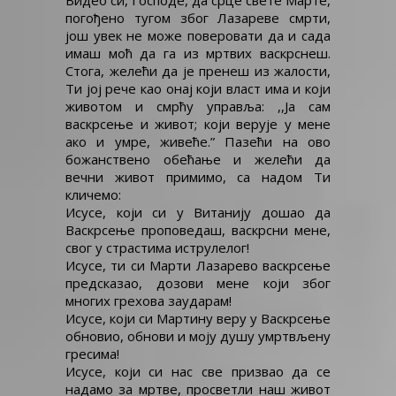
Видео си, Господе, да срце свете Марте,
погођено тугом због Лазареве смрти,
још увек не може поверовати да и сада
имаш моћ да га из мртвих васкрснеш.
Стога, желећи да је пренеш из жалости,
Ти јој рече као онај који власт има и који
животом и смрћу управља: ,,Ја сам
васкрсење и живот; који верује у мене
ако и умре, живеће.” Пазећи на ово
божанствено обећање и желећи да
вечни живот примимо, са надом Ти
кличемо:
Исусе, који си у Витанију дошао да
Васкрсење проповедаш, васкрсни мене,
свог у страстима иструлелог!
Исусе, ти си Марти Лазарево васкрсење
предсказао, дозови мене који због
многих грехова заударам!
Исусе, који си Мартину веру у Васкрсење
обновио, обнови и моју душу умртвљену
гресима!
Исусе, који си нас све призвао да се
надамо за мртве, просветли наш живот