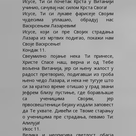
Исусе, Ти си почетак Крста у Витанији
учинио, сачувај нас силом Крста Свога!
Исусе, Ти си лукаве фарисеје Својим
чудесима уплашио, обрадуј нас
Васкрсењем Лазаревим!
Исусе, који си пре Својих страдања
Лазара из мртвих подигао, покажи нам
Своје Васкрсење!
Кондак 11.
Свеумилно појање нека Ти принесе,
Христе Спасе наш, верна и од Тебе
вољена Витанија, јер си њену жалост у
радост претворио, подигавши из гроба
њено чедо Лазара, и нека не тугује што
си за кратко време отишао у град звани
Јефрем близу пустиње, где борављаше
са ученицима Својим, јер
првосвештеници бејаху издали заповест
да Те ухвате. Дивећи се Твоме старању
о ученицима пре страдања, певамо Ти:
Алилуја!
Икос 11.
Велика и неописива светлост обасја