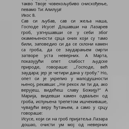
такво Твоје човекољубиво снисхођење,
певамо Ти: Алилуја!
Икос 8.
Сав си љубав, сав си жеља наша,
Господе Исусе! Дошавши на Лазарев
гроб, узгнушавши се у себи због
окамењености срца оних који су тамо
били, заповедио си да се склони камен
са гроба, да се заударањем смрти
затворе уста неверних. А Марта,
показујући опет слабост људске
природе, говораше: ,,Господе, већ
заудара; јер је четири дана у гробу.” Но,
опет си је укрепио у малодушности
њеној, рекавши: ,,Не рекох ли ти да, ако
верујеш, видећеш славу Божију?” А
Марија, видевши камен одваљен од
гроба, испуњена трепетом ишчекиваше,
чувајући веру ћутањем, а само у срцу
говораше:
Исусе, који си на гроб пријатеља Лазара
дошао, очисти ум мој од неверних