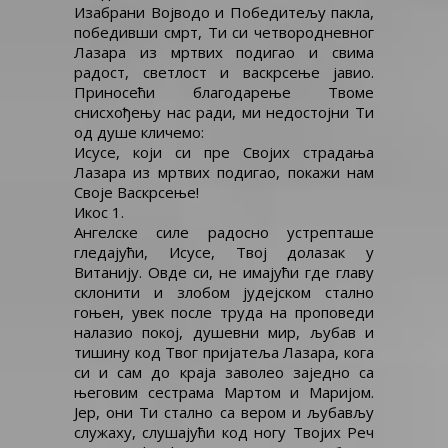
Изабрани Војводо и Победитељу пакла,
победивши смрт, Ти си четвородневног
Лазара из мртвих подигао и свима
радост, светлост и васкрсење јавио.
Приносећи благодарење Твоме
снисхођењу нас ради, ми недостојни Ти
од душе кличемо:
Исусе, који си пре Својих страдања
Лазара из мртвих подигао, покажи нам
Своје Васкрсење!
Икос 1.
Ангелске силе радосно устрепташе
гледајући, Исусе, Твој долазак у
Витанију. Овде си, не имајући где главу
склонити и злобом јудејском стално
гоњен, увек после труда на проповеди
налазио покој, душевни мир, љубав и
тишину код Твог пријатеља Лазара, кога
си и сам до краја заволео заједно са
његовим сестрама Мартом и Маријом.
Јер, они Ти стално са вером и љубављу
служаху, слушајући код ногу Твојих Реч