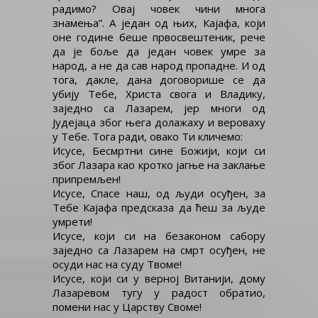
радимо? Овај човек чини многа
знамења”. А један од њих, Кајафа, који
оне године беше првосвештеник, рече
да је боље да један човек умре за
народ, а не да сав народ пропадне. И од
тога, дакле, дана договорише се да
убију Тебе, Христа свога и Владику,
заједно са Лазарем, јер многи од
Јудејаца због њега долажаху и вероваху
у Тебе. Тога ради, овако Ти кличемо:
Исусе, Бесмртни сине Божији, који си
због Лазара као кротко јагње на заклање
припремљен!
Исусе, Спасе наш, од људи осуђен, за
Тебе Кајафа предсказа да ћеш за људе
умрети!
Исусе, који си на безаконом сабору
заједно са Лазарем на смрт осуђен, не
осуди нас на суду Твоме!
Исусе, који си у верној Витанији, дому
Лазаревом тугу у радост обратио,
помени нас у Царству Своме!