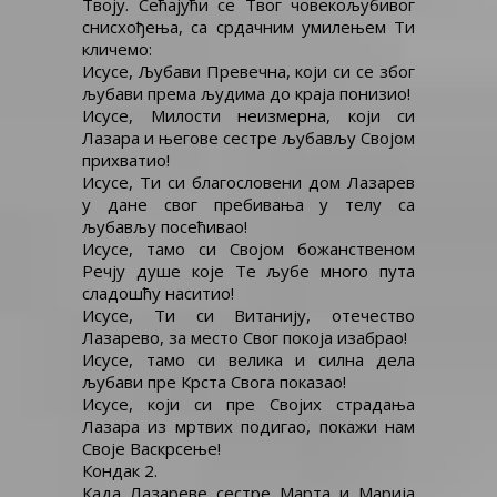
Твоју. Сећајући се Твог човекољубивог
снисхођења, са срдачним умилењем Ти
кличемо:
Исусе, Љубави Превечна, који си се због
љубави према људима до краја понизио!
Исусе, Милости неизмерна, који си
Лазара и његове сестре љубављу Својом
прихватио!
Исусе, Ти си благословени дом Лазарев
у дане свог пребивања у телу са
љубављу посећивао!
Исусе, тамо си Својом божанственом
Речју душе које Те љубе много пута
сладошћу наситио!
Исусе, Ти си Витанију, отечество
Лазарево, за место Свог покоја изабрао!
Исусе, тамо си велика и силна дела
љубави пре Крста Свога показао!
Исусе, који си пре Својих страдања
Лазара из мртвих подигао, покажи нам
Своје Васкрсење!
Кондак 2.
Када Лазареве сестре Марта и Марија