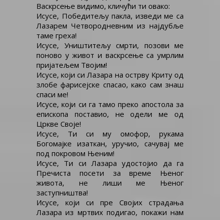
Васкрсење видимо, кличући ти овако:
Исусе, Победитељу пакла, изведи ме са
Лазарем Четвородневним из најдубље
таме греха!
Исусе, Уништитељу смрти, позови ме
поново у живот и васкрсење са умрлим
пријатељем Твојим!
Исусе, који си Лазара на острву Криту од
злобе фарисејске спасао, како сам знаш
спаси ме!
Исусе, који си га тамо преко апостола за
епископа поставио, не одели ме од
Цркве Своје!
Исусе, Ти си му омофор, рукама
Богомајке изаткан, уручио, сачувај ме
под покровом Њеним!
Исусе, Ти си Лазара удостојио да га
Пречиста посети за време Њеног
живота, не лиши ме Њеног
заступништва!
Исусе, који си пре Својих страдања
Лазара из мртвих подигао, покажи нам