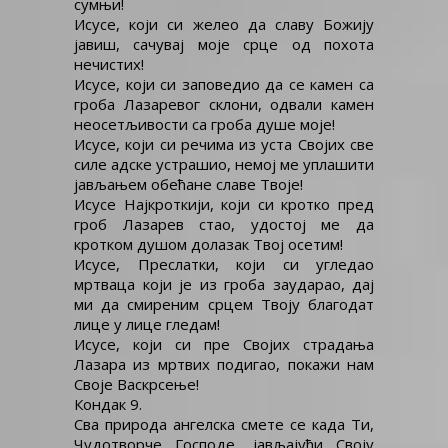
сумњи!
Исусе, који си желео да славу Божију
јавиш, сачувај моје срце од похота
нечистих!
Исусе, који си заповедио да се камен са
гроба Лазаревог склони, одвали камен
неосетљивости са гроба душе моје!
Исусе, који си речима из уста Својих све
силе адске устрашио, немој ме уплашити
јављањем обећане славе Твоје!
Исусе Најкроткији, који си кротко пред
гроб Лазарев стао, удостој ме да
кротком душом долазак Твој осетим!
Исусе, Преслатки, који си угледао
мртваца који је из гроба заударао, дај
ми да смиреним срцем Твоју благодат
лице у лице гледам!
Исусе, који си пре Својих страдања
Лазара из мртвих подигао, покажи нам
Своје Васкрсење!
Кондак 9.
Сва природа ангелска смете се када Ти,
Чудотворче Господе, јављајући Своју