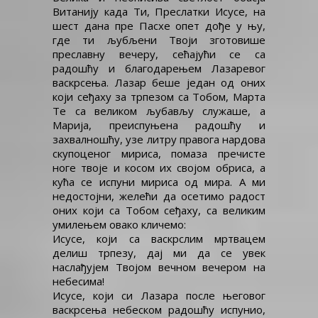
Витанију када Ти, Преслатки Исусе, на
шест дана пре Пасхе опет дође у њу,
где ти љубљени Твоји зготовише
преславну вечеру, сећајући се са
радошћу и благодарењем Лазаревог
васкрсења. Лазар беше један од оних
који сеђаху за трпезом са Тобом, Марта
Те са великом љубављу служаше, а
Марија, преиспуњена радошћу и
захвалношћу, узе литру правога нардова
скупоценог мириса, помаза пречисте
ноге твоје и косом их својом обриса, а
кућа се испуни мириса од мира. А ми
недостојни, желећи да осетимо радост
оних који са Тобом сеђаху, са великим
умилењем овако кличемо:
Исусе, који са васкрслим мртвацем
делиш трпезу, дај ми да се увек
наслађујем Твојом вечном вечером на
небесима!
Исусе, који си Лазара после његовог
васкрсења небеском радошћу испунио,