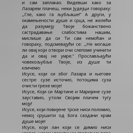
и сам заплакао. Видевши како за
Лазарем плачеш, неки Јудејци говораху:
,,Гле, како га љубљаше!” А други, у
окамењености душе и срца, не желећи
да разумеју Твоје божанствено
састрадавање слабостима нашим,
мислише да си Ти сам немоћан и
говораху, подсмевајући се: ,,Не могаше
ли овај који отвори очи слепоме учинити
да и овај не умре.” Прослављајући
човекољубље Твоје, из душе ти
кличемо:
Исусе, који си због Лазара и његове
сестре сузе источио, потоцима суза
очисти грехе моје!
Исусе, Који си Мартине и Маријине сузе
зауставио, утоли Својим плачем тугу
моју!
Исусе, који повијене трске ниси поломио,
немој срушити од Бога саздани храм
душе моје!
Исусе, који лан који се димио ниси