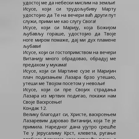
удостој ме да небески мислим на земљи!
Исусе, који си трудољубиву Марту
удостојио да Те на вечери ваћ други пут
служи, прими ме као слугу Свога!
Исусе, који си Марију, која Божијом
љубављу гораше, удостојио да Твоје
ноге миром помаже, дај ми дух пламене
љубави!
Исусе, који си гостопримством на вечери
Витанију много обрадовао, обрадуј ме
предахом у мукама!
Исусе, који си Мартине сузе и Маријин
плач подизањем Лазара брзо утешио,
утеши ме Твојом посетом у невољи!
Исусе, који си пре Својих страдања
Лазара из мртвих подигао, покажи нам
Своје Васкрсење!
Кондак 12.
Велику благодат си, Христе, васкрсењем
Лазаревим даровао Витанији, која Те је
примила. Наредног дана ујутро срешће
Те у Јерусалиму Крст, клевета, ругање