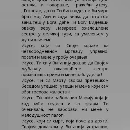
остала, и говораше, тражећи утеху:
,,Господе, да си Ти био овде, не би умро
брат мој. Али и сада знам, да што год
заиштеш у Бога, даће Ти Бог.” Видевши
овакву веру Лазареве ожалошћене
сестре у великој тузи, са умилењем у
души кличемо:
Исусе, који си Своје кораке ка
четвородневном мртвацу управио,
посети и мене у гробу очајања!
Исусе, Ти си у Витанију дошао да Својом
љубављу ожалошћене сестре
прихватиш, прими и мене заблуделог!
Исусе, Ти си Марту својом претешком
беседом утешио, утеши и мене који сам
због грехова жалостан!
Исусе, Ти ниси заборавио Марију која је
код куће седела и са надом Те
очекивала, не заборави ни мене у
малодушност палог!
Исусе, који си смрт, која поче да дрхти,
Својим доласком у Витанију устрашио,