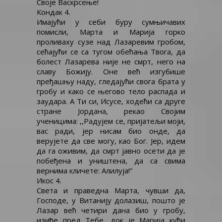
Своје Васкрсење!
Кондак 4.
Имајући у себи буру сумњичавих
помисли, Марта и Марија горко
проливаху сузе над Лазаревим гробом,
сећајући се са тугом обећања Твога, да
болест Лазарева није не смрт, него на
славу Божију. Оне већ изгубише
пређашњу наду, гледајући свога брата у
гробу и како се његово тело распада и
заудара. А Ти си, Исусе, ходећи са друге
стране Јордана, рекао Својим
ученицима: ,,Радујем се, пријатељи моји,
вас ради, јер нисам био онде, да
верујете да све могу, као Бог. Јер, идем
да га оживим, да смрт јавно осети да је
побеђена и уништена, да са свима
вернима кличете: Алилуја!”
Икос 4.
Света и праведна Марта, чувши да,
Господе, у Витанију долазиш, пошто је
Лазар већ четири дана био у гробу,
изиђе пред Тебе, док је Марија кући