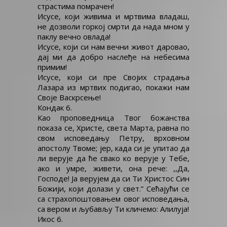
страстима помрачен!
Исусе, који живима и мртвима владаш,
не дозволи горкој смрти да нада мном у
паклу вечно овлада!
Исусе, који си нам вечни живот даровао,
дај ми да добро наслеђе на небесима
примим!
Исусе, који си пре Својих страдања
Лазара из мртвих подигао, покажи нам
Своје Васкрсење!
Кондак 6.
Као проповедница Твог божанства
показа се, Христе, света Марта, равна по
свом исповедању Петру, врховном
апостолу Твоме; јер, када си је упитао да
ли верује да ће свако ко верује у Тебе,
ако и умре, живети, она рече: ,,Да,
Господе! Ја верујем да си Ти Христос Син
Божији, који долази у свет.” Сећајући се
са страхопоштовањем овог исповедања,
са вером и љубављу Ти кличемо: Алилуја!
Икос 6.