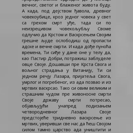
вечног, светог и блаженог живота буду.
А када, под дејством ђавола, древног
човекоубице, кроз једног човека у свет
са грехом смрт уђе, тада си по
неизрецивом човекољубљу Своме
одлучио да Крстом и Васкрсењем Својим
грешне људе ослободиш од пропасти
адске и вечне смрти. И када дође пуноћа
времена, Ти сиђе у дане оне у телу да,
као Пастир Добри, потражиш заблуделе
овце Своје. Дошавши пре Крста Свога и
вољног страдања у Витанију, Ти си
једном речју Лазара, пријатеља Свога,
умрлог и погребеног, из ада позвао и из
мртвих васкрсао. Тако си овим великим и
страшним чудом пре живоносне смрти
Своје државу смрти потресао,
објављујући унапред подизањем
четвородневног Лазара Своје
предстојеће тридневно васкрсење из
мртвих, уверивши све нас да ћеш Својом
силом тамно царство ада уништити и