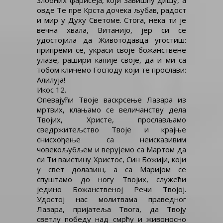
злобних фарисеја, који завишћу дишу, а
овде Те пре Крста дочека љубав, радост
и мир у Духу Светоме. Стога, нека ти је
вечна хвала, Витанијо, јер си се
удостојила да Животодавца угостиш:
припреми се, украси своје божанствене
улазе, рашири капије своје, да и ми са
тобом кличемо Господу који те прослави:
Алилуја!
Икос 12.
Опевајући Твоје васкрсење Лазара из
мртвих, клањамо се величанству дела
Твојих, Христе, прослављамо
сведржитељство Твоје и крајње
снисхођење са неисказивим
човекољубљем и верујемо са Мартом да
си Ти ваистину Христос, Син Божији, који
у свет долазиш, а са Маријом се
спуштамо до ногу Твојих, служећи
једино Божанственој Речи Твојој.
Удостој нас молитвама праведног
Лазара, пријатеља Твога, да Твоју
светлу победу над смрћу и живоносно