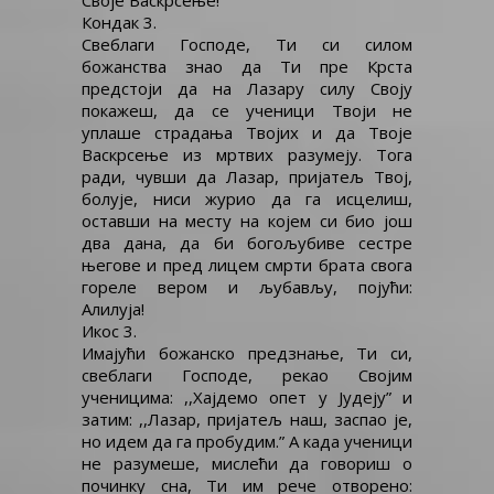
Своје Васкрсење!
Кондак 3.
Свеблаги Господе, Ти си силом
божанства знао да Ти пре Крста
предстоји да на Лазару силу Своју
покажеш, да се ученици Твоји не
уплаше страдања Твојих и да Твоје
Васкрсење из мртвих разумеју. Тога
ради, чувши да Лазар, пријатељ Твој,
болује, ниси журио да га исцелиш,
оставши на месту на којем си био још
два дана, да би богољубиве сестре
његове и пред лицем смрти брата свога
гореле вером и љубављу, појући:
Алилуја!
Икос 3.
Имајући божанско предзнање, Ти си,
свеблаги Господе, рекао Својим
ученицима: ,,Хајдемо опет у Јудеју” и
затим: ,,Лазар, пријатељ наш, заспао је,
но идем да га пробудим.” А када ученици
не разумеше, мислећи да говориш о
починку сна, Ти им рече отворено: