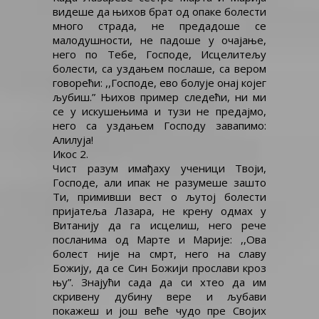
видеше да њихов брат од опаке болести
много страда, не предадоше се
малодушности, не падоше у очајање,
него по Тебе, Господе, Исцелитељу
болести, са уздањем послаше, са вером
говорећи: ,,Господе, ево болује онај којег
љубиш.” Њихов пример следећи, ни ми
се у искушењима и тузи не предајмо,
него са уздањем Господу завапимо:
Алилуја!
Икос 2.
Чист разум имађаху ученици Твоји,
Господе, али ипак не разумеше зашто
Ти, примивши вест о љутој болести
пријатеља Лазара, не крену одмах у
Витанију да га исцелиш, него рече
посланима од Марте и Марије: ,,Ова
болест није на смрт, него на славу
Божију, да се Син Божији прослави кроз
њу”. Знајући сада да си хтео да им
скривену дубину вере и љубави
покажеш и још веће чудо пре Својих