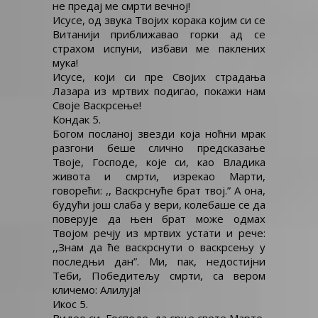
не предај ме смрти вечној!
Исусе, од звука Твојих корака којим си се
Витанији приближавао горки ад се
страхом испуни, избави ме паклених
мука!
Исусе, који си пре Својих страдања
Лазара из мртвих подигао, покажи нам
Своје Васкрсење!
Кондак 5.
Богом посланој звезди која ноћни мрак
разгони беше слично предсказање
Твоје, Господе, које си, као Владика
живота и смрти, изрекао Марти,
говорећи: ,, Васкрснуће брат твој.” А она,
будући још слаба у вери, колебаше се да
поверује да њен брат може одмах
Твојом речју из мртвих устати и рече:
,,Знам да ће васкрснути о васкрсењу у
последњи дан”. Ми, пак, недостијни
Теби, Победитељу смрти, са вером
кличемо: Алилуја!
Икос 5.