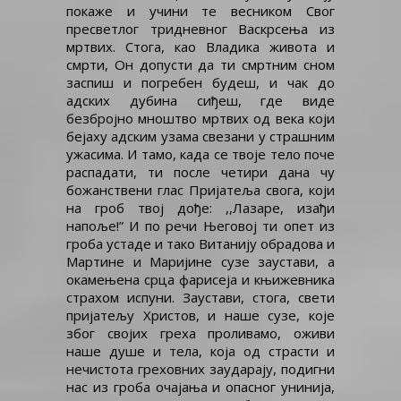
покаже и учини те весником Свог
пресветлог тридневног Васкрсења из
мртвих. Стога, као Владика живота и
смрти, Он допусти да ти смртним сном
заспиш и погребен будеш, и чак до
адских дубина сиђеш, где виде
безбројно мноштво мртвих од века који
бејаху адским узама свезани у страшним
ужасима. И тамо, када се твоје тело поче
распадати, ти после четири дана чу
божанствени глас Пријатеља свога, који
на гроб твој дође: ,,Лазаре, изађи
напоље!” И по речи Његовој ти опет из
гроба устаде и тако Витанију обрадова и
Мартине и Маријине сузе заустави, а
окамењена срца фарисеја и књижевника
страхом испуни. Заустави, стога, свети
пријатељу Христов, и наше сузе, које
због својих греха проливамо, оживи
наше душе и тела, која од страсти и
нечистота греховних заударају, подигни
нас из гроба очајања и опасног унинија,