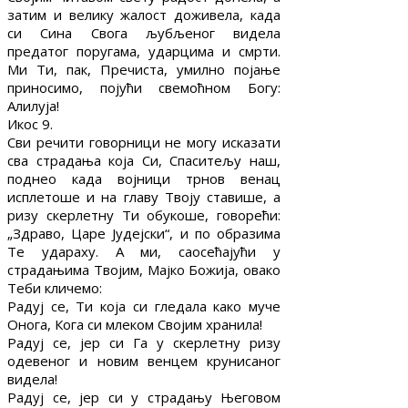
затим и велику жалост доживела, када
си Сина Свога љубљеног видела
предатог поругама, ударцима и смрти.
Ми Ти, пак, Пречиста, умилно појање
приносимо, појући свемоћном Богу:
Алилуја!
Икос 9.
Сви речити говорници не могу исказати
сва страдања која Си, Спаситељу наш,
поднео када војници трнов венац
исплетоше и на главу Твоју ставише, а
ризу скерлетну Ти обукоше, говорећи:
„Здраво, Царе Јудејски“, и по образима
Те удараху. А ми, саосећајући у
страдањима Твојим, Мајко Божија, овако
Теби кличемо:
Радуј се, Ти која си гледала како муче
Онога, Кога си млеком Својим хранила!
Радуј се, јер си Га у скерлетну ризу
одевеног и новим венцем крунисаног
видела!
Радуј се, јер си у страдању Његовом