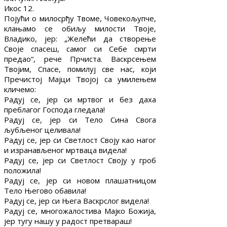
Икос 12.
Појући о милосрђу Твоме, Човекољупче,
клањамо се обиљу милости Твоје,
Владико, јер: „Желећи да створење
Своје спасеш, самог си Себе смрти
предао“, рече Прчиста. Васкрсењем
Твојим, Спасе, помилуј све нас, који
Пречистој Мајци Твојој са умилењем
кличемо:
Радуј се, јер си мртвог и без даха
преблагог Господа гледала!
Радуј се, јер си Тело Сина Свога
љубљеног целивала!
Радуј се, јер си Светлост Своју као нагог
и изранављеног мртваца видела!
Радуј се, јер си Светлост Своју у гроб
положила!
Радуј се, јер си новом плашатницом
Тело Његово обавила!
Радуј се, јер си Њега Васкрслог видела!
Радуј се, многожалостива Мајко Божија,
јер тугу нашу у радост претвараш!