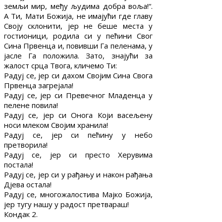
земљи мир, међу људима добра воља!“.
А Ти, Мати Божија, не имајући где главу
Своју склонити, јер не беше места у
гостионици, родила си у пећини Свог
Сина Првенца и, повивши Га пеленама, у
јасле Га положила. Зато, знајући за
жалост срца Твога, кличемо Ти:
Радуј се, јер си дахом Својим Сина Свога
Првенца загрејала!
Радуј се, јер си Превечног Младенца у
пелене повила!
Радуј се, јер си Онога Који васељену
носи млеком Својим хранила!
Радуј се, јер си пећину у небо
претворила!
Радуј се, јер си престо Херувима
постала!
Радуј се, јер си у рађању и након рађања
Дјева остала!
Радуј се, многожалостива Мајко Божија,
јер тугу нашу у радост претвараш!
Кондак 2.