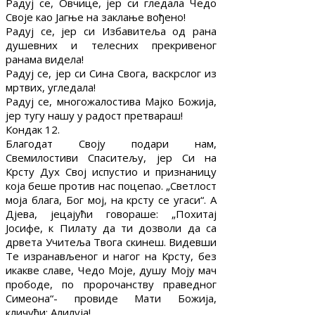
Радуј се, Овчице, јер си гледала Чедо
Своје као Јагње на заклање вођено!
Радуј се, јер си Избавитеља од рана
душевних и телесних прекривеног
ранама видела!
Радуј се, јер си Сина Свога, васкрслог из
мртвих, угледала!
Радуј се, многожалостива Мајко Божија,
јер тугу нашу у радост претвараш!
Кондак 12.
Благодат Своју подари нам,
Свемилостиви Спаситељу, јер Си на
Крсту Дух Свој испустио и признаницу
која беше против нас поцепао. „Светлост
моја блага, Бог мој, на крсту се угаси“. А
Дјева, јецајући говораше: „Похитај
Јосифе, к Пилату да ти дозволи да са
дрвета Учитеља Твога скинеш. Видевши
Те изранављеног и нагог на Крсту, без
икакве славе, Чедо Моје, душу Моју мач
прободе, по пророчанству праведног
Симеона“- провиде Мати Божија,
кличући: Алилуја!