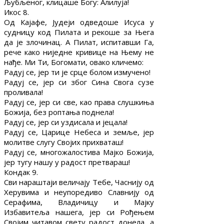
Љубљеног, клицаше Богу: Алилуја!
Икос 8.
Од Кајафе, Јудеји одведоше Исуса у
судницу код Пилата и рекоше за Њега
да је злочинац. А Пилат, испитавши Га,
рече како ниједне кривице на Њему не
нађе. Ми Ти, Богомати, овако кличемо:
Радуј се, јер ти је срце болом измучено!
Радуј се, јер си због Сина Свога сузе
проливала!
Радуј се, јер си све, као права слушкиња
Божија, без роптања поднела!
Радуј се, јер си уздисала и јецала!
Радуј се, Царице Небеса и земље, јер
молитве слугу Својих прихваташ!
Радуј се, многожалостива Мајко Божија,
јер тугу нашу у радост претвараш!
Кондак 9.
Сви нараштаји величају Тебе, Часнију од
Херувима и неупоредиво Славнију од
Серафима, Владичицу и Мајку
Избавитеља нашега, јер си Рођењем
Својим читавом свету радост донела, а