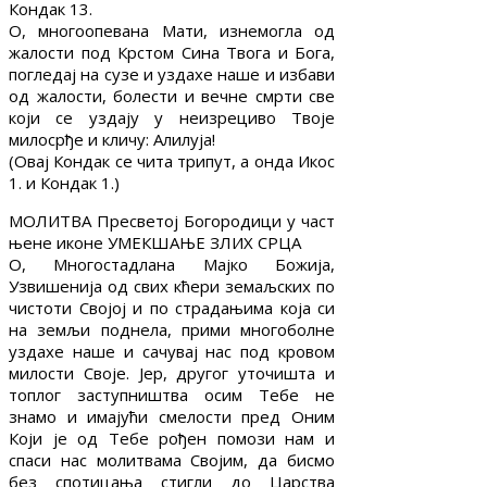
Кондак 13.
О, многоопевана Мати, изнемогла од
жалости под Крстом Сина Твога и Бога,
погледај на сузе и уздахе наше и избави
од жалости, болести и вечне смрти све
који се уздају у неизрециво Твоје
милосрђе и кличу: Алилуја!
(Овај Кондак се чита трипут, а онда Икос
1. и Кондак 1.)
МОЛИТВА Пресветој Богородици у част
њене иконе УМЕКШАЊЕ ЗЛИХ СРЦА
О, Многостадлана Мајко Божија,
Узвишенија од свих кћери земаљских по
чистоти Својој и по страдањима која си
на земљи поднела, прими многоболне
уздахе наше и сачувај нас под кровом
милости Своје. Јер, другог уточишта и
топлог заступништва осим Тебе не
знамо и имајући смелости пред Оним
Који је од Тебе рођен помози нам и
спаси нас молитвама Својим, да бисмо
без спотицања стигли до Царства