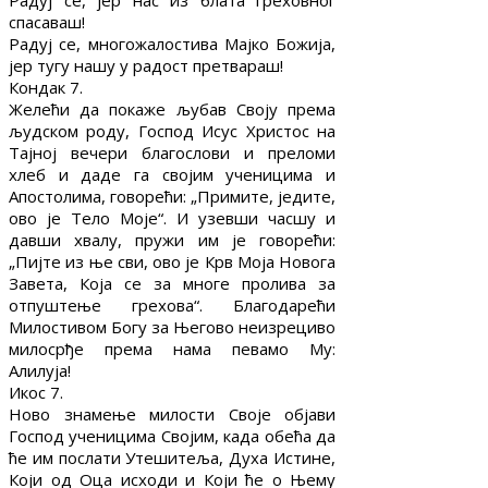
Радуј се, јер нас из блата греховног
спасаваш!
Радуј се, многожалостива Мајко Божија,
јер тугу нашу у радост претвараш!
Кондак 7.
Желећи да покаже љубав Своју према
људском роду, Господ Исус Христос на
Тајној вечери благослови и преломи
хлеб и даде га својим ученицима и
Апостолима, говорећи: „Примите, једите,
ово је Тело Моје“. И узевши часшу и
давши хвалу, пружи им је говорећи:
„Пијте из ње сви, ово је Крв Моја Новога
Завета, Која се за многе пролива за
отпуштење грехова“. Благодарећи
Милостивом Богу за Његово неизрециво
милосрђе према нама певамо Му:
Алилуја!
Икос 7.
Ново знамење милости Своје објави
Господ ученицима Својим, када обећа да
ће им послати Утешитеља, Духа Истине,
Који од Оца исходи и Који ће о Њему