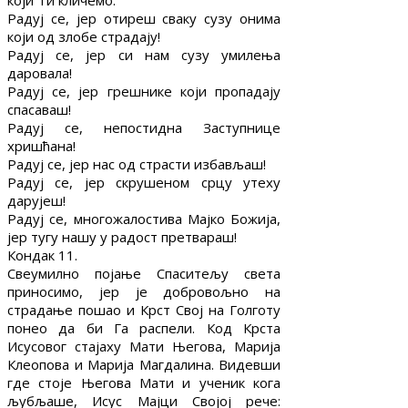
који Ти кличемо:
Радуј се, јер отиреш сваку сузу онима
који од злобе страдају!
Радуј се, јер си нам сузу умилења
даровала!
Радуј се, јер грешнике који пропадају
спасаваш!
Радуј се, непостидна Заступнице
хришћана!
Радуј се, јер нас од страсти избављаш!
Радуј се, јер скрушеном срцу утеху
дарујеш!
Радуј се, многожалостива Мајко Божија,
јер тугу нашу у радост претвараш!
Кондак 11.
Свеумилно појање Спаситељу света
приносимо, јер је добровољно на
страдање пошао и Крст Свој на Голготу
понео да би Га распели. Код Крста
Исусовог стајаху Мати Његова, Марија
Клеопова и Марија Магдалина. Видевши
где стоје Његова Мати и ученик кога
љубљаше, Исус Мајци Својој рече: