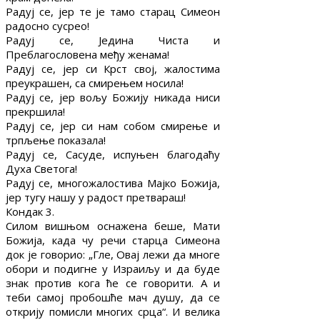
Радуј се, јер те је тамо старац Симеон
радосно сусрео!
Радуј се, Једина Чиста и
Преблагословена међу женама!
Радуј се, јер си Крст свој, жалостима
преукрашен, са смирењем носила!
Радуј се, јер вољу Божију никада ниси
прекршила!
Радуј се, јер си нам собом смирење и
трпљење показала!
Радуј се, Сасуде, испуњен благодаћу
Духа Светога!
Радуј се, многожалостива Мајко Божија,
јер тугу нашу у радост претвараш!
Кондак 3.
Силом вишњом оснажена беше, Мати
Божија, када чу речи старца Симеона
док је говорио: „Гле, Овај лежи да многе
обори и подигне у Израиљу и да буде
знак против кога ће се говорити. А и
теби самој пробошће мач душу, да се
открију помисли многих срца“. И велика