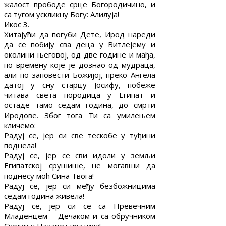
жалост прободе срце Богородичино, и
са тугом ускликну Богу: Алилуја!
Икос 3.
Хитајући да погуби Дете, Ирод нареди
да се побију сва деца у Витлејему и
околини његовој, од две године и мађа,
по времену које је дознао од мудраца,
али по заповести Божијој, преко Ангела
датој у сну старцу Јосифу, побеже
читава света породица у Египат и
остаде тамо седам година, до смрти
Иродове. Због тога Ти са умилењем
кличемо:
Радуј се, јер си све тескобе у туђини
поднела!
Радуј се, јер се сви идоли у земљи
Египатској срушише, не могавши да
поднесу моћ Сина Твога!
Радуј се, јер си међу безбожницима
седам година живела!
Радуј се, јер си се са Превечним
Младенцем – Дечаком и са обручником