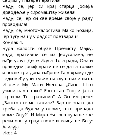
Својим у Назарет вратила!
Радуј се, јер си крај старца Јосифа
дрводеље у сиромаштву живела!
Радуј се, јер си све време своје у раду
проводила!
Радуј се, многожалостива Мајко Божија,
јер тугу нашу у радост претвараш!
Кондак 4.
Бура жалости обузе Пречисту Мајку,
када, вративши се из Јерусалима, не
нађе успут Дете Исуса. Тога ради, Она и
праведни Јосиф вратише се да га траже
и после три дана нађоше Га у храму где
седи међу учитељима и слуша их и пита.
И рече Му Мати Његова: „Сине! Што
учини нама тако? Ево отац Твој и ја са
страхом Те тражисмо“. А Он им рече:
„Зашто сте ме тажили? Зар не знате да
треба да будем у ономе, што припада
моме Оцу?“. И Мајка Његова чуваше све
речи ове у срцу своме и клицаше Богу:
Алилуја!
Икос 4.