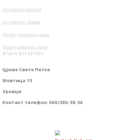
Историјат музеја
Историјат храма
Музеј галерија слика
Храм галерија слика
КАКО ДО ХРАМА
Црква Свете Петке
Мовтица 15
Уровци
Контакт телефон: 060/380-38-36
© 2020 Crkva svete Petke - Urovci. Sva prava zadržana
Web Design
by