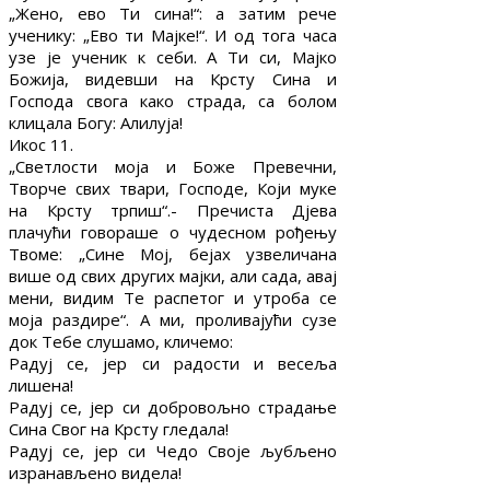
„Жено, ево Ти сина!“: а затим рече
ученику: „Ево ти Мајке!“. И од тога часа
узе је ученик к себи. А Ти си, Мајко
Божија, видевши на Крсту Сина и
Господа свога како страда, са болом
клицала Богу: Алилуја!
Икос 11.
„Светлости моја и Боже Превечни,
Творче свих твари, Господе, Који муке
на Крсту трпиш“.- Пречиста Дјева
плачући говораше о чудесном рођењу
Твоме: „Сине Мој, бејах узвеличана
више од свих других мајки, али сада, авај
мени, видим Те распетог и утроба се
моја раздире“. А ми, проливајући сузе
док Тебе слушамо, кличемо:
Радуј се, јер си радости и весеља
лишена!
Радуј се, јер си добровољно страдање
Сина Свог на Крсту гледала!
Радуј се, јер си Чедо Своје љубљено
изранављено видела!