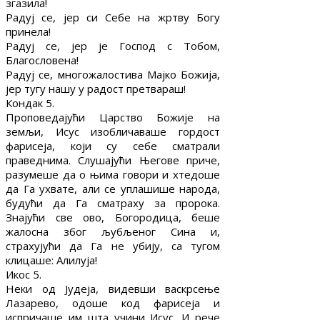
згазила!
Радуј се, јер си Себе на жртву Богу
принела!
Радуј се, јер је Господ с Тобом,
Благословена!
Радуј се, многожалостива Мајко Божија,
јер тугу нашу у радост претвараш!
Кондак 5.
Проповедајући Царство Божије на
земљи, Исус изобличаваше гордост
фарисеја, који су себе сматрали
праведнима. Слушајући Његове приче,
разумеше да о њима говори и хтедоше
да Га ухвате, али се уплашише народа,
будући да Га сматраху за пророка.
Знајући све ово, Богородица, беше
жалосна због љубљеног Сина и,
страхујући да Га не убију, са тугом
клицаше: Алилуја!
Икос 5.
Неки од Јудеја, видевши васкрсење
Лазарево, одоше код фарисеја и
испричаше им шта учини Исус. И рече