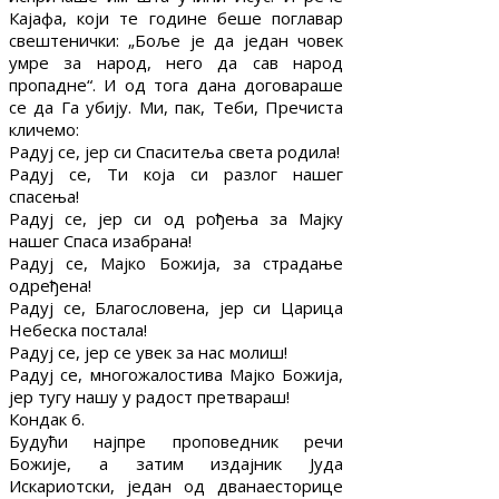
Кајафа, који те године беше поглавар
свештенички: „Боље је да један човек
умре за народ, него да сав народ
пропадне“. И од тога дана договараше
се да Га убију. Ми, пак, Теби, Пречиста
кличемо:
Радуј се, јер си Спаситеља света родила!
Радуј се, Ти која си разлог нашег
спасења!
Радуј се, јер си од рођења за Мајку
нашег Спаса изабрана!
Радуј се, Мајко Божија, за страдање
одређена!
Радуј се, Благословена, јер си Царица
Небеска постала!
Радуј се, јер се увек за нас молиш!
Радуј се, многожалостива Мајко Божија,
јер тугу нашу у радост претвараш!
Кондак 6.
Будући најпре проповедник речи
Божије, а затим издајник Јуда
Искариотски, један од дванаесторице