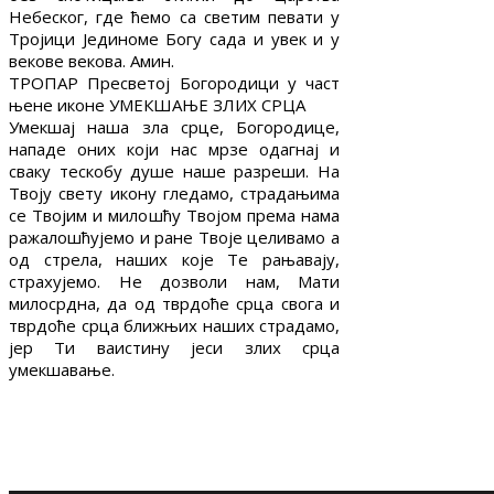
Небеског, где ћемо са светим певати у
Тројици Јединоме Богу сада и увек и у
векове векова. Амин.
ТРОПАР Пресветој Богородици у част
њене иконе УМЕКШАЊЕ ЗЛИХ СРЦА
Умекшај наша зла срце, Богородице,
нападе оних који нас мрзе одагнај и
сваку тескобу душе наше разреши. На
Твоју свету икону гледамо, страдањима
се Твојим и милошћу Твојом према нама
ражалошћујемо и ране Твоје целивамо а
од стрела, наших које Те рањавају,
страхујемо. Не дозволи нам, Мати
милосрдна, да од тврдоће срца свога и
тврдоће срца ближњих наших страдамо,
јер Ти ваистину јеси злих срца
умекшавање.