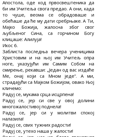
Апостола, оде код првосвештеника да
би им Учитеља свога предао. А они, када
то чуше, веома се обрадоваше и
обећаше да ће му дати сребрњаке. А Ти,
Мајко Божија, жалосна због свог
љубљеног Сина, са горчином Богу
клицаше: Алилуја!
Икос 6.
Заблиста последња вечера ученицима
Христовим и на њој им Учитељ опра
ноге, указујући им Самим Собом на
смирење, рекавши: „Један од вас издаће
Ме, онај који са Мном једе“. А ми,
страдајући са Мајком Божијом, овако Њој
кличемо:
Радуј се, мукама срца исцрпена!
Радуј се, јер си све у овој долини
многожалостивој поднела!
Радуј се, јер си у молитви спокој
налазила!
Радуј се, свих тужних радости!
Радуј се, утехо наша у жалости!