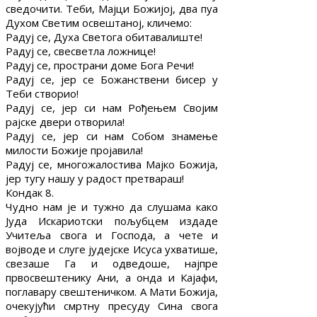
сведочити. Теби, Мајци Божијој, два пуа
Духом Светим освештаној, кличемо:
Радуј се, Духа Светога обитавалиште!
Радуј се, свесветла ложнице!
Радуј се, пространи доме Бога Речи!
Радуј се, јер се Божанствени бисер у
Теби створио!
Радуј се, јер си нам Рођењем Својим
рајске двери отворила!
Радуј се, јер си нам Собом знамење
милости Божије пројавила!
Радуј се, многожалостива Мајко Божија,
јер тугу нашу у радост претвараш!
Кондак 8.
Чудно нам је и тужно да слушама како
Јуда Искариотски пољубцем издаде
Учитеља свога и Господа, а чете и
војводе и слуге јудејске Исуса ухватише,
свезаше Га и одведоше, најпре
првосвештенику Ани, а онда и Кајафи,
поглавару свештеничком. А Мати Божија,
очекујући смртну пресуду Сина свога