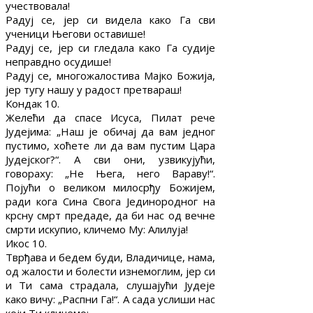
учествовала!
Радуј се, јер си видела како Га сви
ученици Његови оставише!
Радуј се, јер си гледала како Га судије
неправдно осудише!
Радуј се, многожалостива Мајко Божија,
јер тугу нашу у радост претвараш!
Кондак 10.
Желећи да спасе Исуса, Пилат рече
Јудејима: „Наш је обичај да вам једног
пустимо, хоћете ли да вам пустим Цара
Јудејског?“. А сви они, узвикујући,
говораху: „Не Њега, него Вараву!“.
Појући о великом милосрђу Божијем,
ради кога Сина Свога Јединородног на
крсну смрт предаде, да би нас од вечне
смрти искупио, кличемо Му: Алилуја!
Икос 10.
Тврђава и бедем буди, Владичице, нама,
од жалости и болести изнемоглим, јер си
и Ти сама страдала, слушајући Јудеје
како вичу: „Распни Га!“. А сада услиши нас