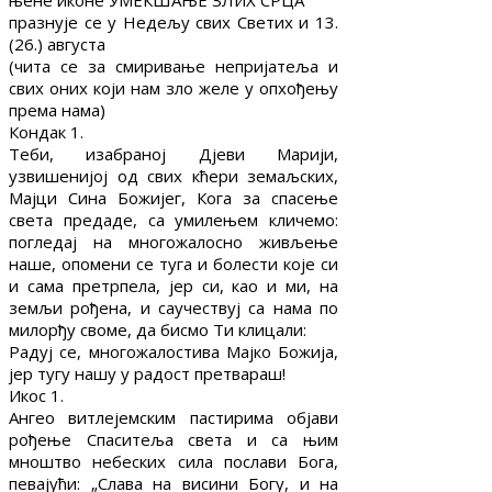
њене иконе УМЕКШАЊЕ ЗЛИХ СРЦА
празнује се у Недељу свих Светих и 13.
(26.) августа
(чита се за смиривање непријатеља и
свих оних који нам зло желе у опхођењу
према нама)
Кондак 1.
Теби, изабраној Дјеви Марији,
узвишенијој од свих кћери земаљских,
Мајци Сина Божијег, Кога за спасење
света предаде, са умилењем кличемо:
погледај на многожалосно живљење
наше, опомени се туга и болести које си
и сама претрпела, јер си, као и ми, на
земљи рођена, и саучествуј са нама по
милорђу своме, да бисмо Ти клицали:
Радуј се, многожалостива Мајко Божија,
јер тугу нашу у радост претвараш!
Икос 1.
Ангео витлејемским пастирима објави
рођење Спаситеља света и са њим
мноштво небеских сила послави Бога,
певајући: „Слава на висини Богу, и на