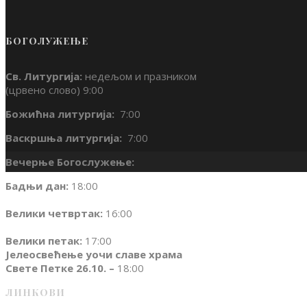
БОГОЛУЖЕЊЕ
Св. Литургија:
недељом и празником
(црвено слово) 9:00
Божићна литургија:
7:00
Васкршња литургија:
7:00
Вечерње Богослужење:
Бадњи дан:
18:00
Велики четвртак:
16:00
Велики петак:
17:00
Јелеосвећење уочи славе храма
Свете Петке 26.10. –
18:00
ЛИНКОВИ