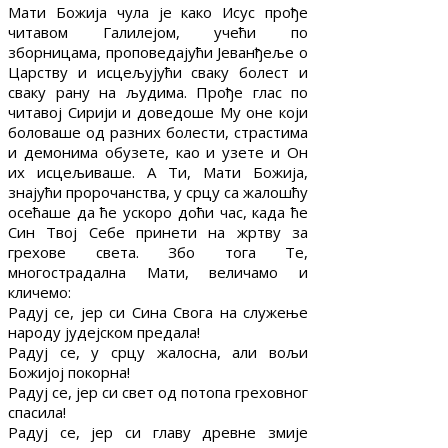
Мати Божија чула је како Исус прође
читавом Галилејом, учећи по
зборницама, проповедајући Јеванђеље о
Царству и исцељујући сваку болест и
сваку рану на људима. Прође глас по
читавој Сирији и доведоше Му оне који
боловаше од разних болести, страстима
и демонима обузете, као и узете и Он
их исцељиваше. А Ти, Мати Божија,
знајући пророчанства, у срцу са жалошћу
осећаше да ће ускоро доћи час, када ће
Син Твој Себе принети на жртву за
грехове света. Збо тога Те,
многострадална Мати, величамо и
кличемо:
Радуј се, јер си Сина Свога на служење
народу јудејском предала!
Радуј се, у срцу жалосна, али вољи
Божијој покорна!
Радуј се, јер си свет од потопа греховног
спасила!
Радуј се, јер си главу древне змије