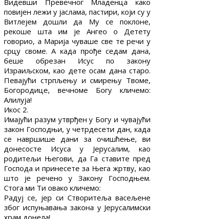
Видевши Превечног Младенца како
повијен лежи у јаслама, пастири, који су у
Витлејем дошли да Му се поклоне,
рекоше шта им је Ангео о Детету
говорио, а Марија чуваше све те речи у
срцу своме. А када прође седам дана,
беше обрезан Исус по закону
Израиљском, као дете осам дана старо.
Певајући стрпљењу и смирењу Твоме,
Богородице, вечноме Богу кличемо:
Алилуја!
Икос 2.
Имајући разум утврђен у Богу и чувајући
закон Господњи, у четрдесети дан, када
се навршише дани за очишћење, ви
донесосте Исуса у Јерусалим, као
родитељи Његови, да Га ставите пред
Господа и принесете за Њега жртву, као
што је речено у Закону Господњем.
Стога ми Ти овако кличемо:
Радуј се, јер си Створитеља васељене
због испуњавања закона у Јерусалимски
храм донела!